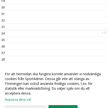
19
20
21
22
23
v.35
24
25
26
27
28
29
30
För att hemsidan ska fungera korrekt använder vi nödvändiga
v.36
cookies från SportAdmin. Dessa går inte att stänga av.
31
Föreningen kan också använda frivilliga cookies, t.ex. för
statistik eller marknadsföring. Du väljer själv om du vill
acceptera dessa.
Anpassa dina val
Cookie-
Gå till