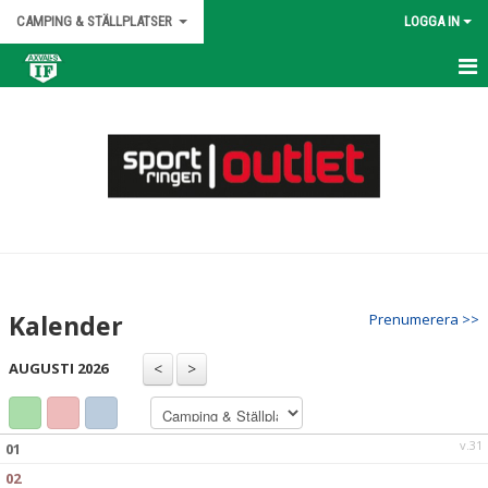
CAMPING & STÄLLPLATSER
LOGGA IN
HEM
NYHETER
KALENDER
MATCHER
TRUPPEN
Kalender
Prenumerera >>
BILDGALLERI
AUGUSTI 2026
DOKUMENT
KONTAKT
v.31
01
02