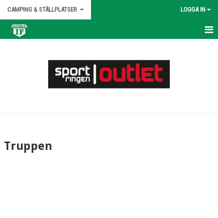
CAMPING & STÄLLPLATSER
LOGGA IN
HEM
NYHETER
KALENDER
MATCHER
TRUPPEN
Truppen
BILDGALLERI
DOKUMENT
KONTAKT