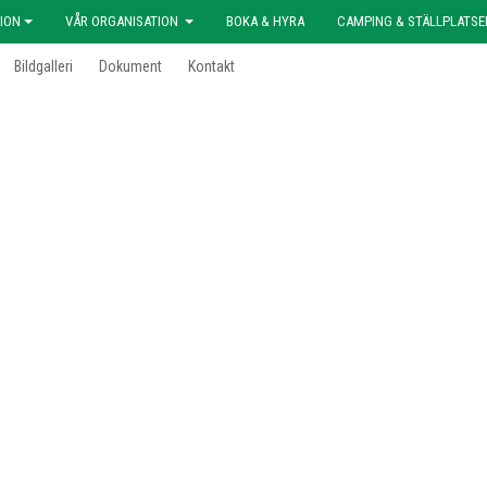
ION
VÅR ORGANISATION
BOKA & HYRA
CAMPING & STÄLLPLATSE
Bildgalleri
Dokument
Kontakt