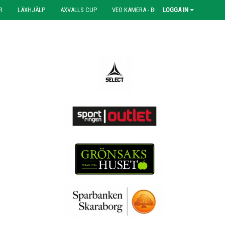
R
LÄXHJÄLP
AXVALLS CUP
VEO KAMERA - BOKNING
LOGGA IN