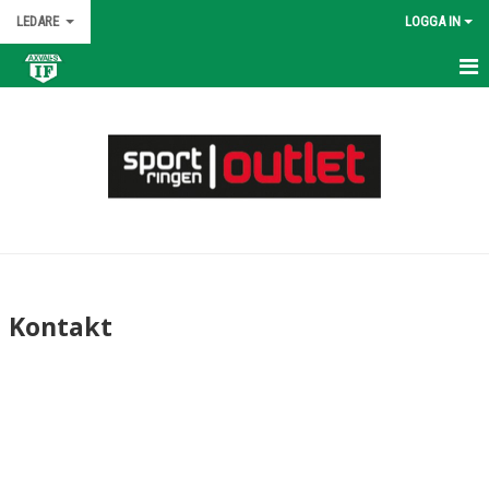
LEDARE
LOGGA IN
HEM
KALENDER
NYHETER
MATCHER
TRUPPEN
Kontakt
BILDGALLERI
DOKUMENT
KONTAKT
ÖVNINGAR