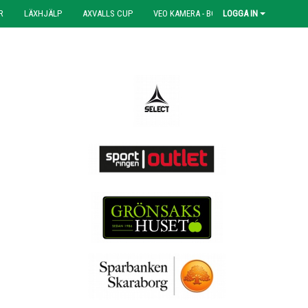
R
LÄXHJÄLP
AXVALLS CUP
VEO KAMERA - BOKNING
LOGGA IN