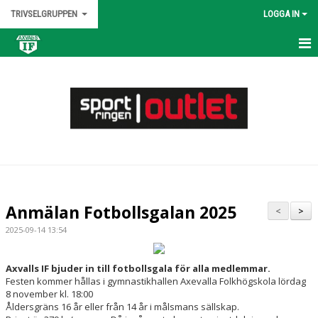
TRIVSELGRUPPEN
LOGGA IN
HEM
NYHETER
KALENDER
MATCHER
TRUPPEN
Anmälan Fotbollsgalan 2025
<
>
BILDGALLERI
2025-09-14 13:54
DOKUMENT
Axvalls IF bjuder in till fotbollsgala för alla medlemmar.
Festen kommer hållas i gymnastikhallen Axevalla Folkhögskola lördag
KONTAKT
8 november kl. 18:00
Åldersgräns 16 år eller från 14 år i målsmans sällskap.