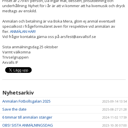
Priset är 279 kr/ person, Då ingår mat, dessert, prisutdelning och
underhållning. Nyhet för i år är att vi kommer att ha livemusik och dryck
medtags av enskild.
Anmälan och betalning är via Boka Mera, glöm ej anmäl eventuell
specialkost i frågeformuläret även för respektive vid anmälan av
fler.
ANMÄLAN HÄR!
Vid frågor kontakta gärna oss på arsfest@axvallsif.se
Sista anmälningsdag 25 oktober
Varmt välkomna
Trivselgruppen
Axvalls IF
Nyhetsarkiv
Anmälan Fotbollsgalan 2025
2025-09-14 13:54
Save the date
2025-08-27 21:28
6 timmar till anmälan stänger
2024-11-02 17:59
OBS! SISTA ANMÄLNINGSDAG
2023-10-30 07:00