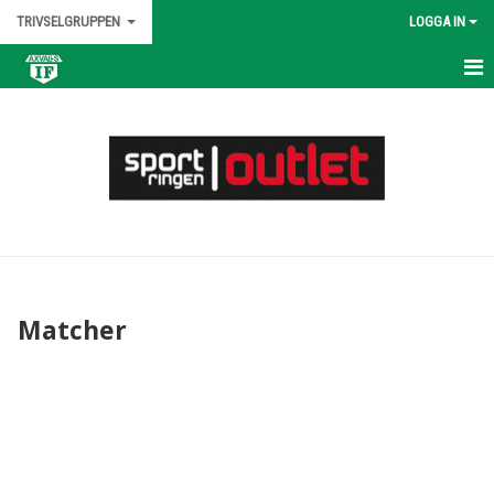
TRIVSELGRUPPEN
LOGGA IN
HEM
NYHETER
KALENDER
MATCHER
TRUPPEN
Matcher
BILDGALLERI
DOKUMENT
KONTAKT