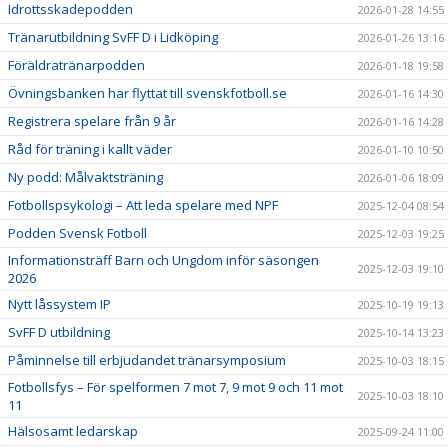
Idrottsskadepodden
2026-01-28 14:55
Tränarutbildning SvFF D i Lidköping
2026-01-26 13:16
Föräldratränarpodden
2026-01-18 19:58
Övningsbanken har flyttat till svenskfotboll.se
2026-01-16 14:30
Registrera spelare från 9 år
2026-01-16 14:28
Råd för träning i kallt väder
2026-01-10 10:50
Ny podd: Målvaktsträning
2026-01-06 18:09
Fotbollspsykologi – Att leda spelare med NPF
2025-12-04 08:54
Podden Svensk Fotboll
2025-12-03 19:25
Informationsträff Barn och Ungdom inför säsongen
2025-12-03 19:10
2026
Nytt låssystem IP
2025-10-19 19:13
SvFF D utbildning
2025-10-14 13:23
Påminnelse till erbjudandet tränarsymposium
2025-10-03 18:15
Fotbollsfys – För spelformen 7 mot 7, 9 mot 9 och 11 mot
2025-10-03 18:10
11
Hälsosamt ledarskap
2025-09-24 11:00