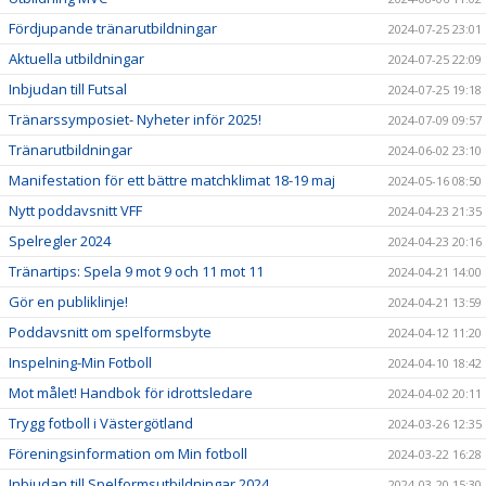
Fördjupande tränarutbildningar
2024-07-25 23:01
Aktuella utbildningar
2024-07-25 22:09
Inbjudan till Futsal
2024-07-25 19:18
Tränarssymposiet- Nyheter inför 2025!
2024-07-09 09:57
Tränarutbildningar
2024-06-02 23:10
Manifestation för ett bättre matchklimat 18-19 maj
2024-05-16 08:50
Nytt poddavsnitt VFF
2024-04-23 21:35
Spelregler 2024
2024-04-23 20:16
Tränartips: Spela 9 mot 9 och 11 mot 11
2024-04-21 14:00
Gör en publiklinje!
2024-04-21 13:59
Poddavsnitt om spelformsbyte
2024-04-12 11:20
Inspelning-Min Fotboll
2024-04-10 18:42
Mot målet! Handbok för idrottsledare
2024-04-02 20:11
Trygg fotboll i Västergötland
2024-03-26 12:35
Föreningsinformation om Min fotboll
2024-03-22 16:28
Inbjudan till Spelformsutbildningar 2024
2024-03-20 15:30