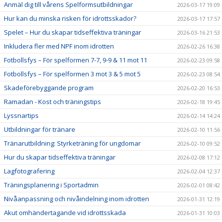
Anmäl dig till vårens Spelformsutbildningar
2026-03-17 19:09
Hur kan du minska risken för idrottsskador?
2026-03-17 17:57
Spelet – Hur du skapar tidseffektiva träningar
2026-03-16 21:53
Inkludera fler med NPF inom idrotten
2026-02-26 16:38
Fotbollsfys – För spelformen 7-7, 9-9 & 11 mot 11
2026-02-23 09:58
Fotbollsfys – För spelformen 3 mot 3 & 5 mot 5
2026-02-23 08:54
Skadeförebyggande program
2026-02-20 16:53
Ramadan - Kost och träningstips
2026-02-18 19:45
Lyssnartips
2026-02-14 14:24
Utbildningar för tränare
2026-02-10 11:56
Tränarutbildning: Styrketräning för ungdomar
2026-02-10 09:52
Hur du skapar tidseffektiva träningar
2026-02-08 17:12
Lagfotografering
2026-02-04 12:37
Träningsplanering i Sportadmin
2026-02-01 08:42
Nivåanpassning och nivåindelning inom idrotten
2026-01-31 12:19
Akut omhändertagande vid idrottsskada
2026-01-31 10:03