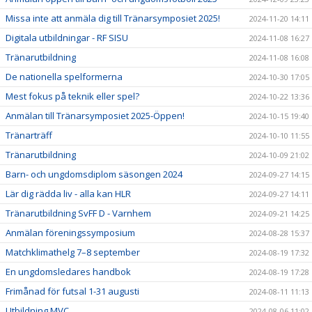
Missa inte att anmäla dig till Tränarsymposiet 2025!
2024-11-20 14:11
Digitala utbildningar - RF SISU
2024-11-08 16:27
Tränarutbildning
2024-11-08 16:08
De nationella spelformerna
2024-10-30 17:05
Mest fokus på teknik eller spel?
2024-10-22 13:36
Anmälan till Tränarsymposiet 2025-Öppen!
2024-10-15 19:40
Tränarträff
2024-10-10 11:55
Tränarutbildning
2024-10-09 21:02
Barn- och ungdomsdiplom säsongen 2024
2024-09-27 14:15
Lär dig rädda liv - alla kan HLR
2024-09-27 14:11
Tränarutbildning SvFF D - Varnhem
2024-09-21 14:25
Anmälan föreningssymposium
2024-08-28 15:37
Matchklimathelg 7–8 september
2024-08-19 17:32
En ungdomsledares handbok
2024-08-19 17:28
Frimånad för futsal 1-31 augusti
2024-08-11 11:13
Utbildning MVC
2024-08-06 11:02