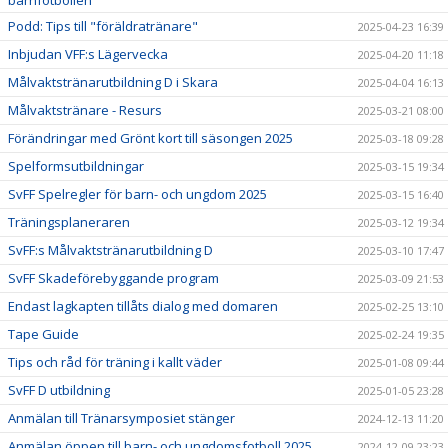
Podd: Tips till "föräldratränare"
2025-04-23 16:39
Inbjudan VFF:s Lägervecka
2025-04-20 11:18
Målvaktstränarutbildning D i Skara
2025-04-04 16:13
Målvaktstränare - Resurs
2025-03-21 08:00
Förändringar med Grönt kort till säsongen 2025
2025-03-18 09:28
Spelformsutbildningar
2025-03-15 19:34
SvFF Spelregler för barn- och ungdom 2025
2025-03-15 16:40
Träningsplaneraren
2025-03-12 19:34
SvFF:s Målvaktstränarutbildning D
2025-03-10 17:47
SvFF Skadeförebyggande program
2025-03-09 21:53
Endast lagkapten tillåts dialog med domaren
2025-02-25 13:10
Tape Guide
2025-02-24 19:35
Tips och råd för träning i kallt väder
2025-01-08 09:44
SvFF D utbildning
2025-01-05 23:28
Anmälan till Tränarsymposiet stänger
2024-12-13 11:20
Anmälan öppen till barn- och ungdomsfotboll 2025
2024-12-09 23:23