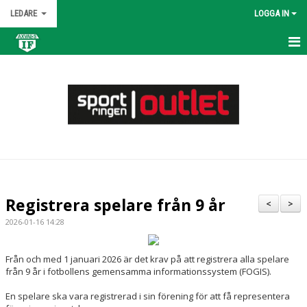
LEDARE
LOGGA IN
HEM
KALENDER
NYHETER
MATCHER
TRUPPEN
Registrera spelare från 9 år
<
>
BILDGALLERI
2026-01-16 14:28
DOKUMENT
Från och med 1 januari 2026 är det krav på att registrera alla spelare
från 9 år i fotbollens gemensamma informationssystem (FOGIS).
KONTAKT
En spelare ska vara registrerad i sin förening för att få representera
ÖVNINGAR