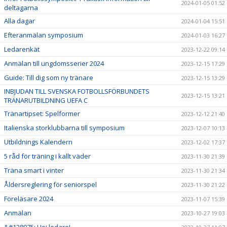
2024-01-05 01:52
deltagarna
Alla dagar
2024-01-04 15:51
Efteranmälan symposium
2024-01-03 16:27
Ledarenkät
2023-12-22 09:14
Anmälan till ungdomsserier 2024
2023-12-15 17:29
Guide: Till dig som ny tränare
2023-12-15 13:29
INBJUDAN TILL SVENSKA FOTBOLLSFÖRBUNDETS
2023-12-15 13:21
TRÄNARUTBILDNING UEFA C
Tränartipset: Spelformer
2023-12-12 21:40
Italienska storklubbarna till symposium
2023-12-07 10:13
Utbildnings Kalendern
2023-12-02 17:37
5 råd för träning i kallt väder
2023-11-30 21:39
Träna smart i vinter
2023-11-30 21:34
Åldersreglering för seniorspel
2023-11-30 21:22
Föreläsare 2024
2023-11-07 15:39
Anmälan
2023-10-27 19:03
&#128075; Hej ledare!