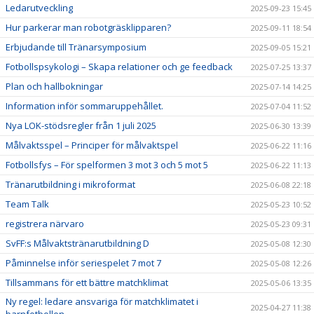
Ledarutveckling
2025-09-23 15:45
Hur parkerar man robotgräsklipparen?
2025-09-11 18:54
Erbjudande till Tränarsymposium
2025-09-05 15:21
Fotbollspsykologi – Skapa relationer och ge feedback
2025-07-25 13:37
Plan och hallbokningar
2025-07-14 14:25
Information inför sommaruppehållet.
2025-07-04 11:52
Nya LOK-stödsregler från 1 juli 2025
2025-06-30 13:39
Målvaktsspel – Principer för målvaktspel
2025-06-22 11:16
Fotbollsfys – För spelformen 3 mot 3 och 5 mot 5
2025-06-22 11:13
Tränarutbildning i mikroformat
2025-06-08 22:18
Team Talk
2025-05-23 10:52
registrera närvaro
2025-05-23 09:31
SvFF:s Målvaktstränarutbildning D
2025-05-08 12:30
Påminnelse inför seriespelet 7 mot 7
2025-05-08 12:26
Tillsammans för ett bättre matchklimat
2025-05-06 13:35
Ny regel: ledare ansvariga för matchklimatet i
2025-04-27 11:38
barnfotbollen