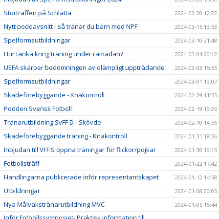
Storträffen på Schlätta
2024-03-20 12:22
Nytt poddavsnitt - så tränar du barn med NPF
2024-03-15 13:53
Spelformsutbildningar
2024-03-10 21:48
Hur tänka kring träning under ramadan?
2024-03-04 20:12
UEFA skärper bedömningen av olämpligt uppträdande
2024-03-02 15:55
Spelformsutbildningar
2024-03-01 13:07
Skadeförebyggande - Knäkontroll
2024-02-29 11:55
Podden Svensk Fotboll
2024-02-19 19:26
Tränarutbildning SvFF D - Skövde
2024-02-10 14:56
Skadeförebyggande träning - Knäkontroll
2024-01-31 18:36
Inbjudan till VFF:S öppna träningar för flickor/pojkar
2024-01-30 19:15
Fotbollsträff
2024-01-22 17:42
Handlingarna publicerade inför representantskapet
2024-01-12 14:58
Utbildningar
2024-01-08 20:05
Nya Målvakstränarutbildning MVC
2024-01-05 15:44
Inför Fotbollssymposiet- Praktisk information till