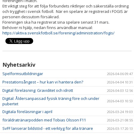
föreningen i match.
Ett viktigt steg för att följa förbundets riktlinjer och säkerställa ordning
och trygghet i svensk fotboll. När en spelare är registrerad i FOGIS är
UTBILDNINGAR
personen dessutom försäkrad.
Föreningen ska ha registrerat sina spelare senast 31 mars.
TRÄNING- OCH HÄLSA
Behöver ni hjälp, nedan finns användbar manual:
https://aktiva.svenskfotboll.se/forening/administration/fogis/
REGISTERUTDRAG
TÄVLINGSDOKUMENT
DOMARUTBILDNING BARN- OCH UNGDOM
Nyhetsarkiv
Spelformsutbildningar
2026-04-06 09:47
MIKROUTBILDNINGAR
Prestationsångest – hur kan vi hantera den?
2026-04-04 10:31
Digital föreläsning: Graviditet och idrott
2026-04-03 12:56
Digital: Åldersanpassad fysisk träning före och under
2026-04-03 10:53
pubertet
Digitala föreläsningar i april
2026-03-24 19:03
föräldratränarpodden med Tobias Olsson F11
2026-03-21 08:55
SvFF lanserar bildstöd - ett verktyg för alla tränare
2026-03-17 20:13