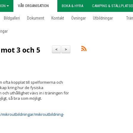
ION
VÅR ORGANISATION
BOKA & HYRA
CAMPING & STÄLLPLATSE
Bildgalleri
Dokument
Kontakt
Övningar
Utbildningar
Trä
ingar
 mot 3 och 5
<
>
en ofta kopplat till spelformerna och
kap kring hur de fysiska
 och uthållighet vävs in i träningen för
igt, så bra som möjligt.
e/mikroutbildningar/mikroutbildning-