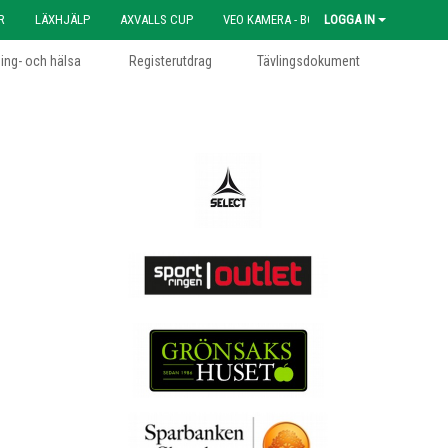
R
LÄXHJÄLP
AXVALLS CUP
VEO KAMERA - BOKNING
LOGGA IN
ning- och hälsa
Registerutdrag
Tävlingsdokument