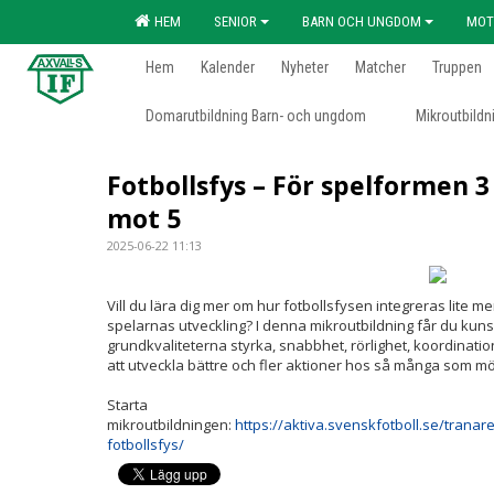
HEM
SENIOR
BARN OCH UNGDOM
MOT
Hem
Kalender
Nyheter
Matcher
Truppen
Domarutbildning Barn- och ungdom
Mikroutbildn
Fotbollsfys – För spelformen 3
mot 5
2025-06-22 11:13
Vill du lära dig mer om hur fotbollsfysen integreras lite m
spelarnas utveckling? I denna mikroutbildning får du kuns
grundkvaliteterna styrka, snabbhet, rörlighet, koordination
att utveckla bättre och fler aktioner hos så många som möjl
Starta
mikroutbildningen:
https://aktiva.svenskfotboll.se/tranar
fotbollsfys/