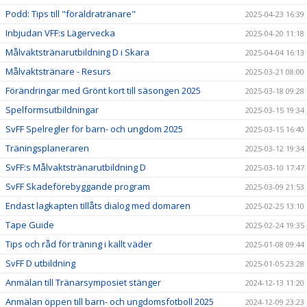
Podd: Tips till "föräldratränare"
2025-04-23 16:39
Inbjudan VFF:s Lägervecka
2025-04-20 11:18
Målvaktstränarutbildning D i Skara
2025-04-04 16:13
Målvaktstränare - Resurs
2025-03-21 08:00
Förändringar med Grönt kort till säsongen 2025
2025-03-18 09:28
Spelformsutbildningar
2025-03-15 19:34
SvFF Spelregler för barn- och ungdom 2025
2025-03-15 16:40
Träningsplaneraren
2025-03-12 19:34
SvFF:s Målvaktstränarutbildning D
2025-03-10 17:47
SvFF Skadeförebyggande program
2025-03-09 21:53
Endast lagkapten tillåts dialog med domaren
2025-02-25 13:10
Tape Guide
2025-02-24 19:35
Tips och råd för träning i kallt väder
2025-01-08 09:44
SvFF D utbildning
2025-01-05 23:28
Anmälan till Tränarsymposiet stänger
2024-12-13 11:20
Anmälan öppen till barn- och ungdomsfotboll 2025
2024-12-09 23:23