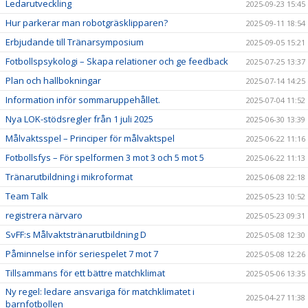
Ledarutveckling
2025-09-23 15:45
Hur parkerar man robotgräsklipparen?
2025-09-11 18:54
Erbjudande till Tränarsymposium
2025-09-05 15:21
Fotbollspsykologi – Skapa relationer och ge feedback
2025-07-25 13:37
Plan och hallbokningar
2025-07-14 14:25
Information inför sommaruppehållet.
2025-07-04 11:52
Nya LOK-stödsregler från 1 juli 2025
2025-06-30 13:39
Målvaktsspel – Principer för målvaktspel
2025-06-22 11:16
Fotbollsfys – För spelformen 3 mot 3 och 5 mot 5
2025-06-22 11:13
Tränarutbildning i mikroformat
2025-06-08 22:18
Team Talk
2025-05-23 10:52
registrera närvaro
2025-05-23 09:31
SvFF:s Målvaktstränarutbildning D
2025-05-08 12:30
Påminnelse inför seriespelet 7 mot 7
2025-05-08 12:26
Tillsammans för ett bättre matchklimat
2025-05-06 13:35
Ny regel: ledare ansvariga för matchklimatet i
2025-04-27 11:38
barnfotbollen