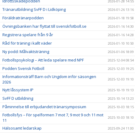
Idrottsskadepodden
2026-01-28 14:55
Tränarutbildning SvFF D i Lidköping
2026-01-26 13:16
Föräldratränarpodden
2026-01-18 19:58
Övningsbanken har flyttat till svenskfotboll.se
2026-01-16 14:30
Registrera spelare från 9 år
2026-01-16 14:28
Råd för träning i kallt väder
2026-01-10 10:50
Ny podd: Målvaktsträning
2026-01-06 18:09
Fotbollspsykologi – Att leda spelare med NPF
2025-12-04 08:54
Podden Svensk Fotboll
2025-12-03 19:25
Informationsträff Barn och Ungdom inför säsongen
2025-12-03 19:10
2026
Nytt låssystem IP
2025-10-19 19:13
SvFF D utbildning
2025-10-14 13:23
Påminnelse till erbjudandet tränarsymposium
2025-10-03 18:15
Fotbollsfys – För spelformen 7 mot 7, 9 mot 9 och 11 mot
2025-10-03 18:10
11
Hälsosamt ledarskap
2025-09-24 11:00