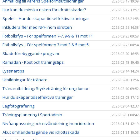
Anmäl dig till vårens Spelformsutbildningar
2026-03-17 19:09
Hur kan du minska risken för idrottsskador?
2026-03-17 17:57
Spelet – Hur du skapar tidseffektiva träningar
2026-03-16 21:53
Inkludera fler med NPF inom idrotten
2026-02-26 16:38
Fotbollsfys – För spelformen 7-7, 9-9 & 11 mot 11
2026-02-23 09:58
Fotbollsfys – För spelformen 3 mot 3 & 5 mot 5
2026-02-23 08:54
Skadeförebyggande program
2026-02-20 16:53
Ramadan - Kost och träningstips
2026-02-18 19:45
Lyssnartips
2026-02-14 14:24
Utbildningar för tränare
2026-02-10 11:56
Tränarutbildning: Styrketräning för ungdomar
2026-02-10 09:52
Hur du skapar tidseffektiva träningar
2026-02-08 17:12
Lagfotografering
2026-02-04 12:37
Träningsplanering i Sportadmin
2026-02-01 08:42
Nivåanpassning och nivåindelning inom idrotten
2026-01-31 12:19
Akut omhändertagande vid idrottsskada
2026-01-31 10:03