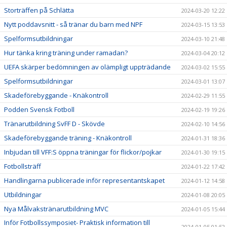
Storträffen på Schlätta
2024-03-20 12:22
Nytt poddavsnitt - så tränar du barn med NPF
2024-03-15 13:53
Spelformsutbildningar
2024-03-10 21:48
Hur tänka kring träning under ramadan?
2024-03-04 20:12
UEFA skärper bedömningen av olämpligt uppträdande
2024-03-02 15:55
Spelformsutbildningar
2024-03-01 13:07
Skadeförebyggande - Knäkontroll
2024-02-29 11:55
Podden Svensk Fotboll
2024-02-19 19:26
Tränarutbildning SvFF D - Skövde
2024-02-10 14:56
Skadeförebyggande träning - Knäkontroll
2024-01-31 18:36
Inbjudan till VFF:S öppna träningar för flickor/pojkar
2024-01-30 19:15
Fotbollsträff
2024-01-22 17:42
Handlingarna publicerade inför representantskapet
2024-01-12 14:58
Utbildningar
2024-01-08 20:05
Nya Målvakstränarutbildning MVC
2024-01-05 15:44
Inför Fotbollssymposiet- Praktisk information till
2024-01-05 01:52