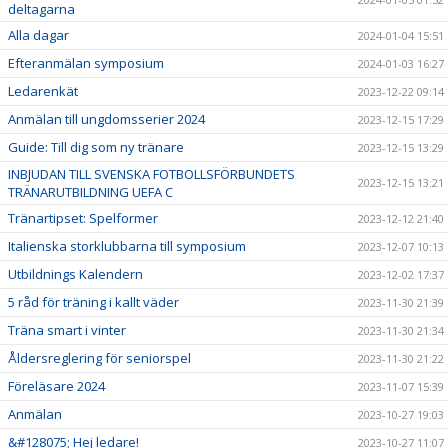
deltagarna
Alla dagar
2024-01-04 15:51
Efteranmälan symposium
2024-01-03 16:27
Ledarenkät
2023-12-22 09:14
Anmälan till ungdomsserier 2024
2023-12-15 17:29
Guide: Till dig som ny tränare
2023-12-15 13:29
INBJUDAN TILL SVENSKA FOTBOLLSFÖRBUNDETS
2023-12-15 13:21
TRÄNARUTBILDNING UEFA C
Tränartipset: Spelformer
2023-12-12 21:40
Italienska storklubbarna till symposium
2023-12-07 10:13
Utbildnings Kalendern
2023-12-02 17:37
5 råd för träning i kallt väder
2023-11-30 21:39
Träna smart i vinter
2023-11-30 21:34
Åldersreglering för seniorspel
2023-11-30 21:22
Föreläsare 2024
2023-11-07 15:39
Anmälan
2023-10-27 19:03
&#128075; Hej ledare!
2023-10-27 11:07