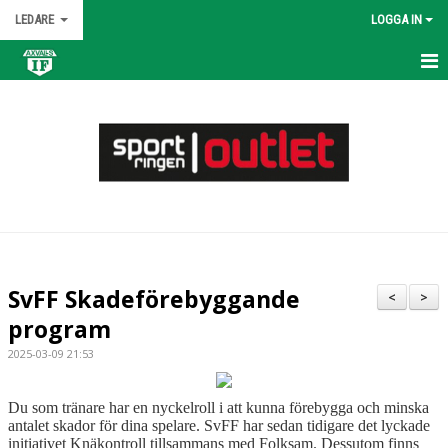
LEDARE
LOGGA IN
HEM
KALENDER
NYHETER
MATCHER
TRUPPEN
SvFF Skadeförebyggande
<
>
BILDGALLERI
program
2025-03-09 21:53
DOKUMENT
KONTAKT
Du som tränare har en nyckelroll i att kunna förebygga och minska
antalet skador för dina spelare. SvFF har sedan tidigare det lyckade
initiativet Knäkontroll tillsammans med Folksam. Dessutom finns
ÖVNINGAR