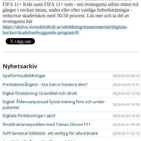
FIFA 11+ Kids samt FIFA 11+ som - om övningarna utförs minst två
gånger i veckan innan, under eller efter vanliga fotbollsträningar -
UTBILDNINGAR
reducerar skaderisken med 30-50 procent. Läs mer och ta del av
övningarna här
TRÄNING- OCH HÄLSA
https://aktiva.svenskfotboll.se/utbildning/tranarmaterial/digitala-
bocker/skadeforebyggande-program/#/
REGISTERUTDRAG
TÄVLINGSDOKUMENT
Nyhetsarkiv
DOMARUTBILDNING BARN- OCH UNGDOM
Spelformsutbildningar
2026-04-06 09:47
MIKROUTBILDNINGAR
Prestationsångest – hur kan vi hantera den?
2026-04-04 10:31
Digital föreläsning: Graviditet och idrott
2026-04-03 12:56
Digital: Åldersanpassad fysisk träning före och under
2026-04-03 10:53
pubertet
Digitala föreläsningar i april
2026-03-24 19:03
föräldratränarpodden med Tobias Olsson F11
2026-03-21 08:55
SvFF lanserar bildstöd - ett verktyg för alla tränare
2026-03-17 20:13