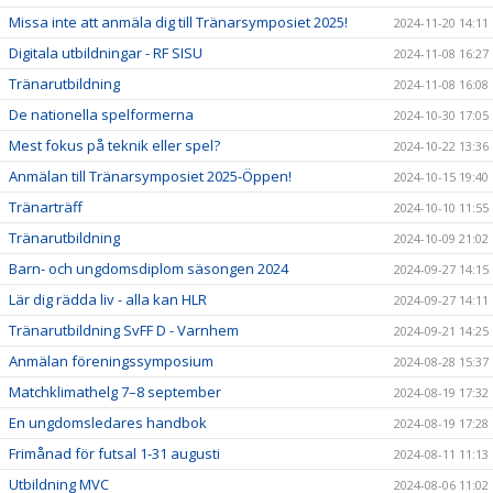
Missa inte att anmäla dig till Tränarsymposiet 2025!
2024-11-20 14:11
Digitala utbildningar - RF SISU
2024-11-08 16:27
Tränarutbildning
2024-11-08 16:08
De nationella spelformerna
2024-10-30 17:05
Mest fokus på teknik eller spel?
2024-10-22 13:36
Anmälan till Tränarsymposiet 2025-Öppen!
2024-10-15 19:40
Tränarträff
2024-10-10 11:55
Tränarutbildning
2024-10-09 21:02
Barn- och ungdomsdiplom säsongen 2024
2024-09-27 14:15
Lär dig rädda liv - alla kan HLR
2024-09-27 14:11
Tränarutbildning SvFF D - Varnhem
2024-09-21 14:25
Anmälan föreningssymposium
2024-08-28 15:37
Matchklimathelg 7–8 september
2024-08-19 17:32
En ungdomsledares handbok
2024-08-19 17:28
Frimånad för futsal 1-31 augusti
2024-08-11 11:13
Utbildning MVC
2024-08-06 11:02