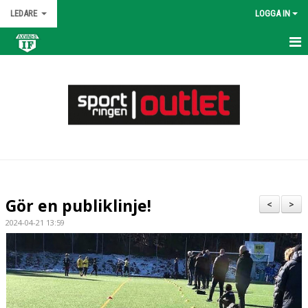
LEDARE
LOGGA IN
HEM
KALENDER
NYHETER
MATCHER
TRUPPEN
Gör en publiklinje!
<
>
BILDGALLERI
2024-04-21 13:59
DOKUMENT
KONTAKT
ÖVNINGAR