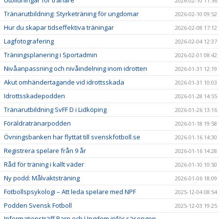
2026-02-10 11:56
Tränarutbildning: Styrketräning för ungdomar
2026-02-10 09:52
Hur du skapar tidseffektiva träningar
2026-02-08 17:12
Lagfotografering
2026-02-04 12:37
Träningsplanering i Sportadmin
2026-02-01 08:42
Nivåanpassning och nivåindelning inom idrotten
2026-01-31 12:19
Akut omhändertagande vid idrottsskada
2026-01-31 10:03
Idrottsskadepodden
2026-01-28 14:55
Tränarutbildning SvFF D i Lidköping
2026-01-26 13:16
Föräldratränarpodden
2026-01-18 19:58
Övningsbanken har flyttat till svenskfotboll.se
2026-01-16 14:30
Registrera spelare från 9 år
2026-01-16 14:28
Råd för träning i kallt väder
2026-01-10 10:50
Ny podd: Målvaktsträning
2026-01-06 18:09
Fotbollspsykologi – Att leda spelare med NPF
2025-12-04 08:54
Podden Svensk Fotboll
2025-12-03 19:25
Informationsträff Barn och Ungdom inför säsongen