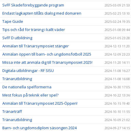
SvFF Skadeförebyggande program
2025-03-09 21:53
Endast lagkapten tillåts dialog med domaren
2025-02-25 13:10
Tape Guide
2025-02-24 19:35
Tips och råd för träning i kallt väder
2025-01-08 09:44
SvFF D utbildning
2025-01-05 23:28
Anmälan till Tränarsymposiet stänger
2024-12-13 11:20
Anmälan öppen till barn- och ungdomsfotboll 2025
2024-12-09 23:23
Missa inte att anmäla dig till Tränarsymposiet 2025!
2024-11-20 14:11
Digitala utbildningar - RF SISU
2024-11-08 16:27
Tränarutbildning
2024-11-08 16:08
De nationella spelformerna
2024-10-30 17:05
Mest fokus på teknik eller spel?
2024-10-22 13:36
Anmälan till Tränarsymposiet 2025-Öppen!
2024-10-15 19:40
Tränarträff
2024-10-10 11:55
Tränarutbildning
2024-10-09 21:02
Barn- och ungdomsdiplom säsongen 2024
2024-09-27 14:15