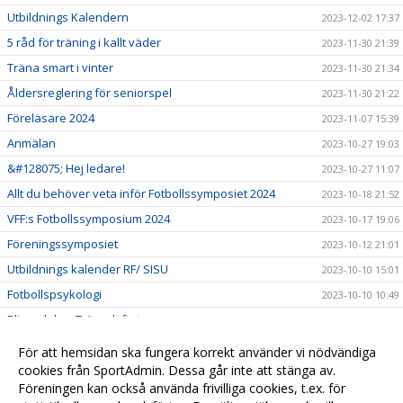
Utbildnings Kalendern
2023-12-02 17:37
5 råd för träning i kallt väder
2023-11-30 21:39
Träna smart i vinter
2023-11-30 21:34
Åldersreglering för seniorspel
2023-11-30 21:22
Föreläsare 2024
2023-11-07 15:39
Anmälan
2023-10-27 19:03
&#128075; Hej ledare!
2023-10-27 11:07
Allt du behöver veta inför Fotbollssymposiet 2024
2023-10-18 21:52
VFF:s Fotbollssymposium 2024
2023-10-17 19:06
Föreningssymposiet
2023-10-12 21:01
Utbildnings kalender RF/ SISU
2023-10-10 15:01
Fotbollspsykologi
2023-10-10 10:49
Bli en del av Tränarlyftet
2023-09-21 20:24
Idrottsmedicin
2023-07-24 13:24
För att hemsidan ska fungera korrekt använder vi nödvändiga
Matchmiljö 2023
cookies från SportAdmin. Dessa går inte att stänga av.
2023-05-13 03:22
Föreningen kan också använda frivilliga cookies, t.ex. för
En ungdomsledares handbok
2023-05-13 03:19