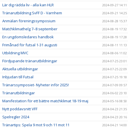
Lär dig rädda liv - alla kan HLR
2024-09-27 14:11
Tränarutbildning SvFF D - Varnhem
2024-09-21 14:25
Anmälan föreningssymposium
2024-08-28 15:37
Matchklimathelg 7–8 september
2024-08-19 17:32
En ungdomsledares handbok
2024-08-19 17:28
Frimånad för futsal 1-31 augusti
2024-08-11 11:13
Utbildning MVC
2024-08-06 11:02
Fördjupande tränarutbildningar
2024-07-25 23:01
Aktuella utbildningar
2024-07-25 22:09
Inbjudan till Futsal
2024-07-25 19:18
Tränarssymposiet- Nyheter inför 2025!
2024-07-09 09:57
Tränarutbildningar
2024-06-02 23:10
Manifestation för ett bättre matchklimat 18-19 maj
2024-05-16 08:50
Nytt poddavsnitt VFF
2024-04-23 21:35
Spelregler 2024
2024-04-23 20:16
Tränartips: Spela 9 mot 9 och 11 mot 11
2024-04-21 14:00