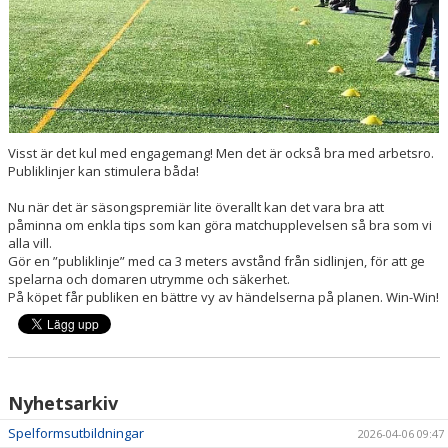
UTBILDNINGAR
TRÄNING- OCH HÄLSA
REGISTERUTDRAG
Visst är det kul med engagemang! Men det är också bra med arbetsro.
TÄVLINGSDOKUMENT
Publiklinjer kan stimulera båda!
Nu när det är säsongspremiär lite överallt kan det vara bra att
DOMARUTBILDNING BARN- OCH UNGDOM
påminna om enkla tips som kan göra matchupplevelsen så bra som vi
alla vill.
MIKROUTBILDNINGAR
Gör en ”publiklinje” med ca 3 meters avstånd från sidlinjen, för att ge
spelarna och domaren utrymme och säkerhet.
På köpet får publiken en bättre vy av händelserna på planen. Win-Win!
Nyhetsarkiv
Spelformsutbildningar
2026-04-06 09:47