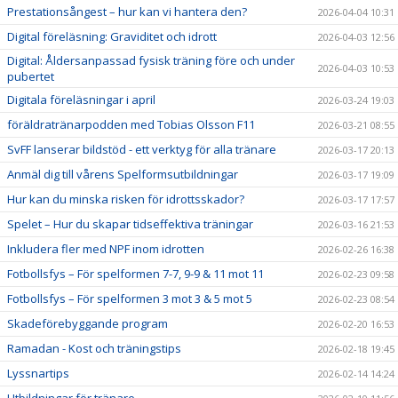
Prestationsångest – hur kan vi hantera den?
2026-04-04 10:31
Digital föreläsning: Graviditet och idrott
2026-04-03 12:56
Digital: Åldersanpassad fysisk träning före och under
2026-04-03 10:53
pubertet
Digitala föreläsningar i april
2026-03-24 19:03
föräldratränarpodden med Tobias Olsson F11
2026-03-21 08:55
SvFF lanserar bildstöd - ett verktyg för alla tränare
2026-03-17 20:13
Anmäl dig till vårens Spelformsutbildningar
2026-03-17 19:09
Hur kan du minska risken för idrottsskador?
2026-03-17 17:57
Spelet – Hur du skapar tidseffektiva träningar
2026-03-16 21:53
Inkludera fler med NPF inom idrotten
2026-02-26 16:38
Fotbollsfys – För spelformen 7-7, 9-9 & 11 mot 11
2026-02-23 09:58
Fotbollsfys – För spelformen 3 mot 3 & 5 mot 5
2026-02-23 08:54
Skadeförebyggande program
2026-02-20 16:53
Ramadan - Kost och träningstips
2026-02-18 19:45
Lyssnartips
2026-02-14 14:24
Utbildningar för tränare