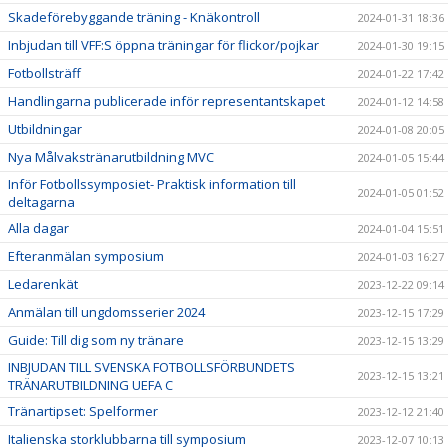
Skadeförebyggande träning - Knäkontroll
2024-01-31 18:36
Inbjudan till VFF:S öppna träningar för flickor/pojkar
2024-01-30 19:15
Fotbollsträff
2024-01-22 17:42
Handlingarna publicerade inför representantskapet
2024-01-12 14:58
Utbildningar
2024-01-08 20:05
Nya Målvakstränarutbildning MVC
2024-01-05 15:44
Inför Fotbollssymposiet- Praktisk information till
2024-01-05 01:52
deltagarna
Alla dagar
2024-01-04 15:51
Efteranmälan symposium
2024-01-03 16:27
Ledarenkät
2023-12-22 09:14
Anmälan till ungdomsserier 2024
2023-12-15 17:29
Guide: Till dig som ny tränare
2023-12-15 13:29
INBJUDAN TILL SVENSKA FOTBOLLSFÖRBUNDETS
2023-12-15 13:21
TRÄNARUTBILDNING UEFA C
Tränartipset: Spelformer
2023-12-12 21:40
Italienska storklubbarna till symposium
2023-12-07 10:13