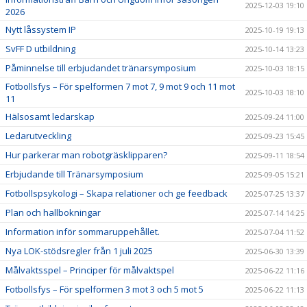
2025-12-03 19:10
2026
Nytt låssystem IP
2025-10-19 19:13
SvFF D utbildning
2025-10-14 13:23
Påminnelse till erbjudandet tränarsymposium
2025-10-03 18:15
Fotbollsfys – För spelformen 7 mot 7, 9 mot 9 och 11 mot
2025-10-03 18:10
11
Hälsosamt ledarskap
2025-09-24 11:00
Ledarutveckling
2025-09-23 15:45
Hur parkerar man robotgräsklipparen?
2025-09-11 18:54
Erbjudande till Tränarsymposium
2025-09-05 15:21
Fotbollspsykologi – Skapa relationer och ge feedback
2025-07-25 13:37
Plan och hallbokningar
2025-07-14 14:25
Information inför sommaruppehållet.
2025-07-04 11:52
Nya LOK-stödsregler från 1 juli 2025
2025-06-30 13:39
Målvaktsspel – Principer för målvaktspel
2025-06-22 11:16
Fotbollsfys – För spelformen 3 mot 3 och 5 mot 5
2025-06-22 11:13