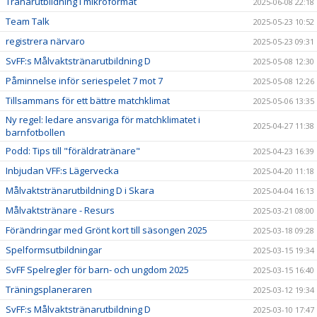
Tränarutbildning i mikroformat
2025-06-08 22:18
Team Talk
2025-05-23 10:52
registrera närvaro
2025-05-23 09:31
SvFF:s Målvaktstränarutbildning D
2025-05-08 12:30
Påminnelse inför seriespelet 7 mot 7
2025-05-08 12:26
Tillsammans för ett bättre matchklimat
2025-05-06 13:35
Ny regel: ledare ansvariga för matchklimatet i
2025-04-27 11:38
barnfotbollen
Podd: Tips till "föräldratränare"
2025-04-23 16:39
Inbjudan VFF:s Lägervecka
2025-04-20 11:18
Målvaktstränarutbildning D i Skara
2025-04-04 16:13
Målvaktstränare - Resurs
2025-03-21 08:00
Förändringar med Grönt kort till säsongen 2025
2025-03-18 09:28
Spelformsutbildningar
2025-03-15 19:34
SvFF Spelregler för barn- och ungdom 2025
2025-03-15 16:40
Träningsplaneraren
2025-03-12 19:34
SvFF:s Målvaktstränarutbildning D
2025-03-10 17:47