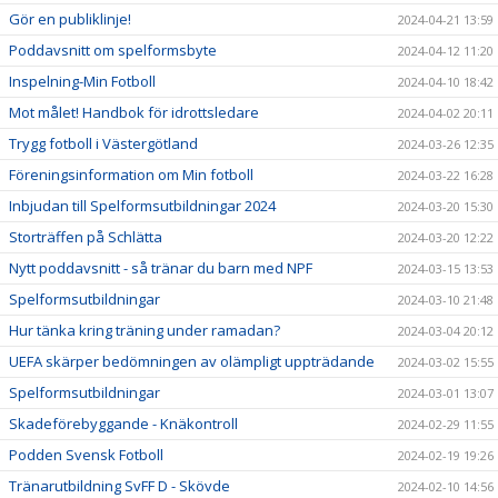
Gör en publiklinje!
2024-04-21 13:59
Poddavsnitt om spelformsbyte
2024-04-12 11:20
Inspelning-Min Fotboll
2024-04-10 18:42
Mot målet! Handbok för idrottsledare
2024-04-02 20:11
Trygg fotboll i Västergötland
2024-03-26 12:35
Föreningsinformation om Min fotboll
2024-03-22 16:28
Inbjudan till Spelformsutbildningar 2024
2024-03-20 15:30
Storträffen på Schlätta
2024-03-20 12:22
Nytt poddavsnitt - så tränar du barn med NPF
2024-03-15 13:53
Spelformsutbildningar
2024-03-10 21:48
Hur tänka kring träning under ramadan?
2024-03-04 20:12
UEFA skärper bedömningen av olämpligt uppträdande
2024-03-02 15:55
Spelformsutbildningar
2024-03-01 13:07
Skadeförebyggande - Knäkontroll
2024-02-29 11:55
Podden Svensk Fotboll
2024-02-19 19:26
Tränarutbildning SvFF D - Skövde
2024-02-10 14:56