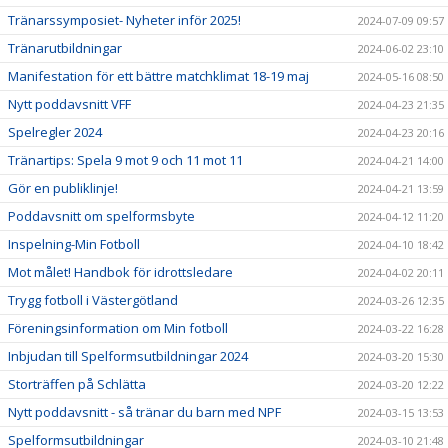
Tränarssymposiet- Nyheter inför 2025!
2024-07-09 09:57
Tränarutbildningar
2024-06-02 23:10
Manifestation för ett bättre matchklimat 18-19 maj
2024-05-16 08:50
Nytt poddavsnitt VFF
2024-04-23 21:35
Spelregler 2024
2024-04-23 20:16
Tränartips: Spela 9 mot 9 och 11 mot 11
2024-04-21 14:00
Gör en publiklinje!
2024-04-21 13:59
Poddavsnitt om spelformsbyte
2024-04-12 11:20
Inspelning-Min Fotboll
2024-04-10 18:42
Mot målet! Handbok för idrottsledare
2024-04-02 20:11
Trygg fotboll i Västergötland
2024-03-26 12:35
Föreningsinformation om Min fotboll
2024-03-22 16:28
Inbjudan till Spelformsutbildningar 2024
2024-03-20 15:30
Storträffen på Schlätta
2024-03-20 12:22
Nytt poddavsnitt - så tränar du barn med NPF
2024-03-15 13:53
Spelformsutbildningar
2024-03-10 21:48