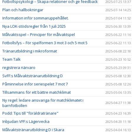
Fotbollspsykologi – Skapa relationer och ge feedback
2025-07-25 13:37
Plan och hallbokningar
2025-07-14 14:25
Information inför sommaruppehållet.
2025-07-04 11:52
Nya LOK-stödsregler från 1 juli 2025
2025-06-30 13:39
Målvaktsspel – Principer för målvaktspel
2025-06-22 11:16
Fotbollsfys – För spelformen 3 mot 3 och 5 mot 5
2025-06-22 11:13
Tränarutbildning i mikroformat
2025-06-08 22:18
Team Talk
2025-05-23 10:52
registrera närvaro
2025-05-23 09:31
SvFF:s Målvaktstränarutbildning D
2025-05-08 12:30
Påminnelse inför seriespelet 7 mot 7
2025-05-08 12:26
Tillsammans för ett bättre matchklimat
2025-05-06 13:35
Ny regel: ledare ansvariga för matchklimatet i
2025-04-27 11:38
barnfotbollen
Podd: Tips till "föräldratränare"
2025-04-23 16:39
Inbjudan VFF:s Lägervecka
2025-04-20 11:18
Målvaktstränarutbildning D i Skara
2025-04-04 16:13