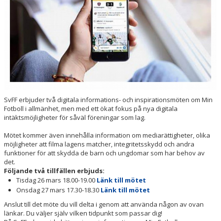
UTBILDNINGAR
TRÄNING- OCH HÄLSA
REGISTERUTDRAG
TÄVLINGSDOKUMENT
SvFF erbjuder två digitala informations- och inspirationsmöten om Min
DOMARUTBILDNING BARN- OCH UNGDOM
Fotboll i allmänhet, men med ett ökat fokus på nya digitala
intäktsmöjligheter för såväl föreningar som lag.
MIKROUTBILDNINGAR
Mötet kommer även innehålla information om mediarättigheter, olika
möjligheter att filma lagens matcher, integritetsskydd och andra
funktioner för att skydda de barn och ungdomar som har behov av
det.
Följande två tillfällen erbjuds:
Tisdag 26 mars 18.00-19.00
Länk till mötet
Onsdag 27 mars 17.30-18.30
Länk till mötet
Anslut till det möte du vill delta i genom att använda någon av ovan
länkar. Du väljer själv vilken tidpunkt som passar dig!