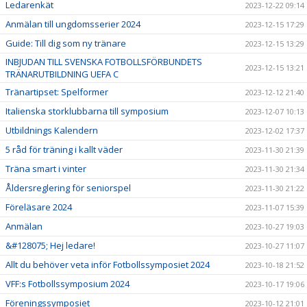
Ledarenkät
2023-12-22 09:14
Anmälan till ungdomsserier 2024
2023-12-15 17:29
Guide: Till dig som ny tränare
2023-12-15 13:29
INBJUDAN TILL SVENSKA FOTBOLLSFÖRBUNDETS
2023-12-15 13:21
TRÄNARUTBILDNING UEFA C
Tränartipset: Spelformer
2023-12-12 21:40
Italienska storklubbarna till symposium
2023-12-07 10:13
Utbildnings Kalendern
2023-12-02 17:37
5 råd för träning i kallt väder
2023-11-30 21:39
Träna smart i vinter
2023-11-30 21:34
Åldersreglering för seniorspel
2023-11-30 21:22
Föreläsare 2024
2023-11-07 15:39
Anmälan
2023-10-27 19:03
&#128075; Hej ledare!
2023-10-27 11:07
Allt du behöver veta inför Fotbollssymposiet 2024
2023-10-18 21:52
VFF:s Fotbollssymposium 2024
2023-10-17 19:06
Föreningssymposiet
2023-10-12 21:01