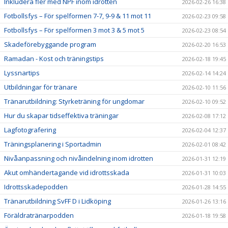
Inkludera fler med NPF inom idrotten
2026-02-26 16:38
Fotbollsfys – För spelformen 7-7, 9-9 & 11 mot 11
2026-02-23 09:58
Fotbollsfys – För spelformen 3 mot 3 & 5 mot 5
2026-02-23 08:54
Skadeförebyggande program
2026-02-20 16:53
Ramadan - Kost och träningstips
2026-02-18 19:45
Lyssnartips
2026-02-14 14:24
Utbildningar för tränare
2026-02-10 11:56
Tränarutbildning: Styrketräning för ungdomar
2026-02-10 09:52
Hur du skapar tidseffektiva träningar
2026-02-08 17:12
Lagfotografering
2026-02-04 12:37
Träningsplanering i Sportadmin
2026-02-01 08:42
Nivåanpassning och nivåindelning inom idrotten
2026-01-31 12:19
Akut omhändertagande vid idrottsskada
2026-01-31 10:03
Idrottsskadepodden
2026-01-28 14:55
Tränarutbildning SvFF D i Lidköping
2026-01-26 13:16
Föräldratränarpodden
2026-01-18 19:58