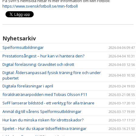
På SvFF:s hemsida hittar ni mer information om Min Fotboll:
https://www.svenskfotboll.se/min-fotboll
Nyhetsarkiv
Spelformsutbildningar
2026-04-06 09:47
Prestationsångest – hur kan vi hantera den?
2026-04-04 10:31
Digital föreläsning: Graviditet och idrott
2026-04-03 12:56
Digital: Åldersanpassad fysisk träning före och under
2026-04-03 10:53
pubertet
Digitala föreläsningar i april
2026-03-24 19:03
föräldratränarpodden med Tobias Olsson F11
2026-03-21 08:55
SvFF lanserar bildstöd - ett verktyg för alla tränare
2026-03-17 20:13
Anmäl dig till vårens Spelformsutbildningar
2026-03-17 19:09
Hur kan du minska risken för idrottsskador?
2026-03-17 17:57
Spelet – Hur du skapar tidseffektiva träningar
2026-03-16 21:53