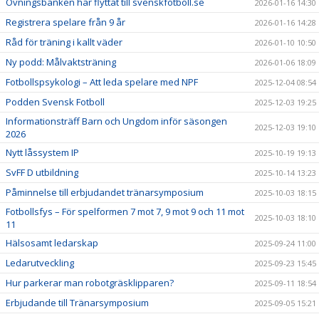
Övningsbanken har flyttat till svenskfotboll.se
2026-01-16 14:30
Registrera spelare från 9 år
2026-01-16 14:28
Råd för träning i kallt väder
2026-01-10 10:50
Ny podd: Målvaktsträning
2026-01-06 18:09
Fotbollspsykologi – Att leda spelare med NPF
2025-12-04 08:54
Podden Svensk Fotboll
2025-12-03 19:25
Informationsträff Barn och Ungdom inför säsongen
2025-12-03 19:10
2026
Nytt låssystem IP
2025-10-19 19:13
SvFF D utbildning
2025-10-14 13:23
Påminnelse till erbjudandet tränarsymposium
2025-10-03 18:15
Fotbollsfys – För spelformen 7 mot 7, 9 mot 9 och 11 mot
2025-10-03 18:10
11
Hälsosamt ledarskap
2025-09-24 11:00
Ledarutveckling
2025-09-23 15:45
Hur parkerar man robotgräsklipparen?
2025-09-11 18:54
Erbjudande till Tränarsymposium
2025-09-05 15:21