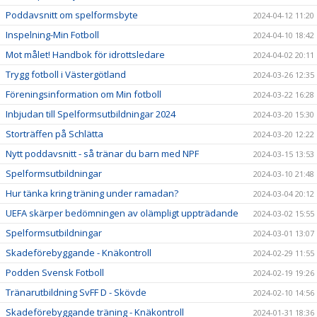
Poddavsnitt om spelformsbyte
2024-04-12 11:20
Inspelning-Min Fotboll
2024-04-10 18:42
Mot målet! Handbok för idrottsledare
2024-04-02 20:11
Trygg fotboll i Västergötland
2024-03-26 12:35
Föreningsinformation om Min fotboll
2024-03-22 16:28
Inbjudan till Spelformsutbildningar 2024
2024-03-20 15:30
Storträffen på Schlätta
2024-03-20 12:22
Nytt poddavsnitt - så tränar du barn med NPF
2024-03-15 13:53
Spelformsutbildningar
2024-03-10 21:48
Hur tänka kring träning under ramadan?
2024-03-04 20:12
UEFA skärper bedömningen av olämpligt uppträdande
2024-03-02 15:55
Spelformsutbildningar
2024-03-01 13:07
Skadeförebyggande - Knäkontroll
2024-02-29 11:55
Podden Svensk Fotboll
2024-02-19 19:26
Tränarutbildning SvFF D - Skövde
2024-02-10 14:56
Skadeförebyggande träning - Knäkontroll
2024-01-31 18:36