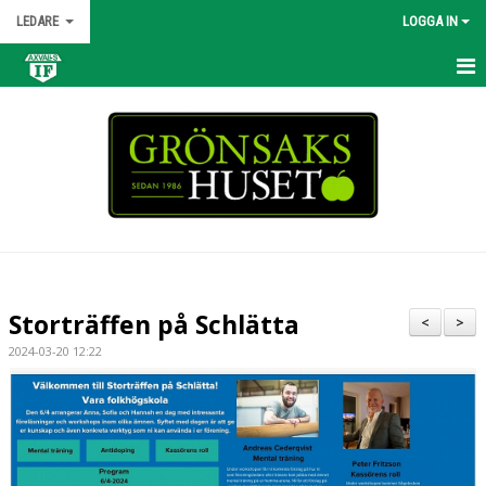
LEDARE
LOGGA IN
HEM
KALENDER
NYHETER
MATCHER
TRUPPEN
Storträffen på Schlätta
<
>
BILDGALLERI
2024-03-20 12:22
DOKUMENT
KONTAKT
ÖVNINGAR