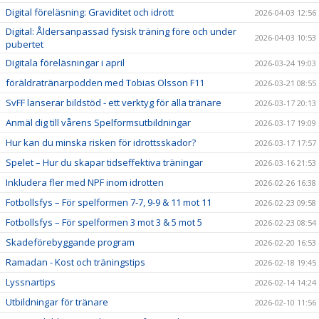
Digital föreläsning: Graviditet och idrott
2026-04-03 12:56
Digital: Åldersanpassad fysisk träning före och under
2026-04-03 10:53
pubertet
Digitala föreläsningar i april
2026-03-24 19:03
föräldratränarpodden med Tobias Olsson F11
2026-03-21 08:55
SvFF lanserar bildstöd - ett verktyg för alla tränare
2026-03-17 20:13
Anmäl dig till vårens Spelformsutbildningar
2026-03-17 19:09
Hur kan du minska risken för idrottsskador?
2026-03-17 17:57
Spelet – Hur du skapar tidseffektiva träningar
2026-03-16 21:53
Inkludera fler med NPF inom idrotten
2026-02-26 16:38
Fotbollsfys – För spelformen 7-7, 9-9 & 11 mot 11
2026-02-23 09:58
Fotbollsfys – För spelformen 3 mot 3 & 5 mot 5
2026-02-23 08:54
Skadeförebyggande program
2026-02-20 16:53
Ramadan - Kost och träningstips
2026-02-18 19:45
Lyssnartips
2026-02-14 14:24
Utbildningar för tränare
2026-02-10 11:56