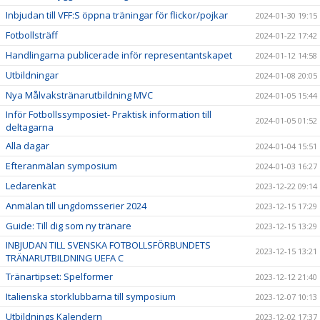
Inbjudan till VFF:S öppna träningar för flickor/pojkar
2024-01-30 19:15
Fotbollsträff
2024-01-22 17:42
Handlingarna publicerade inför representantskapet
2024-01-12 14:58
Utbildningar
2024-01-08 20:05
Nya Målvakstränarutbildning MVC
2024-01-05 15:44
Inför Fotbollssymposiet- Praktisk information till
2024-01-05 01:52
deltagarna
Alla dagar
2024-01-04 15:51
Efteranmälan symposium
2024-01-03 16:27
Ledarenkät
2023-12-22 09:14
Anmälan till ungdomsserier 2024
2023-12-15 17:29
Guide: Till dig som ny tränare
2023-12-15 13:29
INBJUDAN TILL SVENSKA FOTBOLLSFÖRBUNDETS
2023-12-15 13:21
TRÄNARUTBILDNING UEFA C
Tränartipset: Spelformer
2023-12-12 21:40
Italienska storklubbarna till symposium
2023-12-07 10:13
Utbildnings Kalendern
2023-12-02 17:37