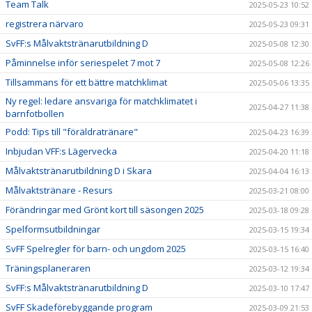
Team Talk
2025-05-23 10:52
registrera närvaro
2025-05-23 09:31
SvFF:s Målvaktstränarutbildning D
2025-05-08 12:30
Påminnelse inför seriespelet 7 mot 7
2025-05-08 12:26
Tillsammans för ett bättre matchklimat
2025-05-06 13:35
Ny regel: ledare ansvariga för matchklimatet i
2025-04-27 11:38
barnfotbollen
Podd: Tips till "föräldratränare"
2025-04-23 16:39
Inbjudan VFF:s Lägervecka
2025-04-20 11:18
Målvaktstränarutbildning D i Skara
2025-04-04 16:13
Målvaktstränare - Resurs
2025-03-21 08:00
Förändringar med Grönt kort till säsongen 2025
2025-03-18 09:28
Spelformsutbildningar
2025-03-15 19:34
SvFF Spelregler för barn- och ungdom 2025
2025-03-15 16:40
Träningsplaneraren
2025-03-12 19:34
SvFF:s Målvaktstränarutbildning D
2025-03-10 17:47
SvFF Skadeförebyggande program
2025-03-09 21:53