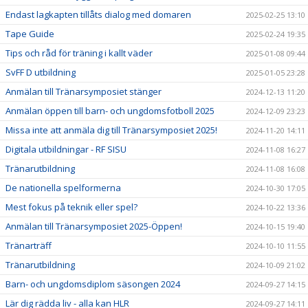
Endast lagkapten tillåts dialog med domaren
2025-02-25 13:10
Tape Guide
2025-02-24 19:35
Tips och råd för träning i kallt väder
2025-01-08 09:44
SvFF D utbildning
2025-01-05 23:28
Anmälan till Tränarsymposiet stänger
2024-12-13 11:20
Anmälan öppen till barn- och ungdomsfotboll 2025
2024-12-09 23:23
Missa inte att anmäla dig till Tränarsymposiet 2025!
2024-11-20 14:11
Digitala utbildningar - RF SISU
2024-11-08 16:27
Tränarutbildning
2024-11-08 16:08
De nationella spelformerna
2024-10-30 17:05
Mest fokus på teknik eller spel?
2024-10-22 13:36
Anmälan till Tränarsymposiet 2025-Öppen!
2024-10-15 19:40
Tränarträff
2024-10-10 11:55
Tränarutbildning
2024-10-09 21:02
Barn- och ungdomsdiplom säsongen 2024
2024-09-27 14:15
Lär dig rädda liv - alla kan HLR
2024-09-27 14:11