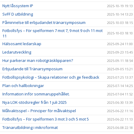
Nytt låssystem IP
2025-10-19 19:13
SvFF D utbildning
2025-10-14 13:23
Påminnelse till erbjudandet tränarsymposium
2025-10-03 18:15
Fotbollsfys – För spelformen 7 mot 7, 9 mot 9 och 11 mot
2025-10-03 18:10
11
Hälsosamt ledarskap
2025-09-24 11:00
Ledarutveckling
2025-09-23 15:45
Hur parkerar man robotgräsklipparen?
2025-09-11 18:54
Erbjudande till Tränarsymposium
2025-09-05 15:21
Fotbollspsykologi – Skapa relationer och ge feedback
2025-07-25 13:37
Plan och hallbokningar
2025-07-14 14:25
Information inför sommaruppehållet.
2025-07-04 11:52
Nya LOK-stödsregler från 1 juli 2025
2025-06-30 13:39
Målvaktsspel – Principer för målvaktspel
2025-06-22 11:16
Fotbollsfys – För spelformen 3 mot 3 och 5 mot 5
2025-06-22 11:13
Tränarutbildning i mikroformat
2025-06-08 22:18