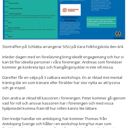
UTBILDNINGAR
TRÄNING- OCH HÄLSA
REGISTERUTDRAG
Storträffen på Schlätta arrangerar SISU på Vara Folkhögskola
den 6/4
.
TÄVLINGSDOKUMENT
Inleder dagen med en föreläsning kring ideellt engagemang och hur vi
DOMARUTBILDNING BARN- OCH UNGDOM
kan bli fler ideella personer i våra föreningar. Andreas som föreläser
kommer ge konkreta tips och framgångsnycklar ni inte vill missa.
MIKROUTBILDNINGAR
Därefter får en välja på 3 valbara workshops. En är riktad mot mental
träning där en som tränare eller förälder har stor nytta av att lyssna
och ge inspel.
Den andra är riktad till kassören i föreningen. Peter kommer gå igenom
vad för roll och ansvar kassören har i föreningen och med vissa
hjälpmedel komma fram till hur rollen känns lite lättare.
Den tredje handlar om antidoping, här kommer Thomas från
Antidoping Sverige och håller i en workshop kring hur man som