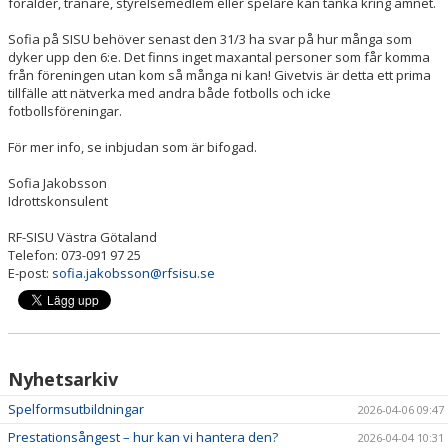
förälder, tränare, styrelsemedlem eller spelare kan tänka kring ämnet.
Sofia på SISU behöver senast
den 31/3
ha svar på hur många som
dyker upp den 6:e. Det finns inget maxantal personer som får komma
från föreningen utan kom så många ni kan! Givetvis är detta ett prima
tillfälle att nätverka med andra både fotbolls och icke
fotbollsföreningar.
För mer info, se inbjudan som är bifogad.
Sofia Jakobsson
Idrottskonsulent
RF-SISU Västra Götaland
Telefon:
073-091 97 25
E-post:
sofia.jakobsson@rfsisu.se
Nyhetsarkiv
Spelformsutbildningar
2026-04-06 09:47
Prestationsångest – hur kan vi hantera den?
2026-04-04 10:31