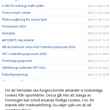
5 råd för träning i kallt väder
2023-11-30 21:39
Träna smart i vinter
2023-11-30 21:34
Åldersreglering för seniorspel
2023-11-30 21:22
Föreläsare 2024
2023-11-07 15:39
Anmälan
2023-10-27 19:03
&#128075; Hej ledare!
2023-10-27 11:07
Allt du behöver veta inför Fotbollssymposiet 2024
2023-10-18 21:52
VFF:s Fotbollssymposium 2024
2023-10-17 19:06
Föreningssymposiet
2023-10-12 21:01
Utbildnings kalender RF/ SISU
2023-10-10 15:01
Fotbollspsykologi
2023-10-10 10:49
Bli en del av Tränarlyftet
2023-09-21 20:24
Idrottsmedicin
2023-07-24 13:24
För att hemsidan ska fungera korrekt använder vi nödvändiga
Matchmiljö 2023
cookies från SportAdmin. Dessa går inte att stänga av.
2023-05-13 03:22
Föreningen kan också använda frivilliga cookies, t.ex. för
En ungdomsledares handbok
2023-05-13 03:19
statistik eller marknadsföring. Du väljer själv om du vill
acceptera dessa.