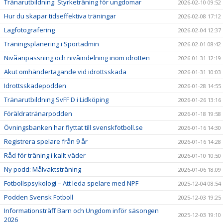
Tränarutbildning: Styrketräning för ungdomar
2026-02-10 09:52
Hur du skapar tidseffektiva träningar
2026-02-08 17:12
Lagfotografering
2026-02-04 12:37
Träningsplanering i Sportadmin
2026-02-01 08:42
Nivåanpassning och nivåindelning inom idrotten
2026-01-31 12:19
Akut omhändertagande vid idrottsskada
2026-01-31 10:03
Idrottsskadepodden
2026-01-28 14:55
Tränarutbildning SvFF D i Lidköping
2026-01-26 13:16
Föräldratränarpodden
2026-01-18 19:58
Övningsbanken har flyttat till svenskfotboll.se
2026-01-16 14:30
Registrera spelare från 9 år
2026-01-16 14:28
Råd för träning i kallt väder
2026-01-10 10:50
Ny podd: Målvaktsträning
2026-01-06 18:09
Fotbollspsykologi – Att leda spelare med NPF
2025-12-04 08:54
Podden Svensk Fotboll
2025-12-03 19:25
Informationsträff Barn och Ungdom inför säsongen
2025-12-03 19:10
2026