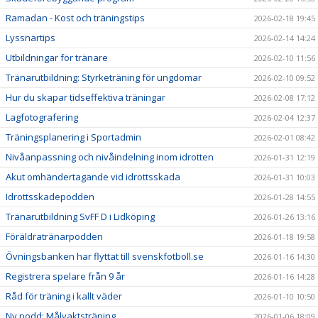
Ramadan - Kost och träningstips
2026-02-18 19:45
Lyssnartips
2026-02-14 14:24
Utbildningar för tränare
2026-02-10 11:56
Tränarutbildning: Styrketräning för ungdomar
2026-02-10 09:52
Hur du skapar tidseffektiva träningar
2026-02-08 17:12
Lagfotografering
2026-02-04 12:37
Träningsplanering i Sportadmin
2026-02-01 08:42
Nivåanpassning och nivåindelning inom idrotten
2026-01-31 12:19
Akut omhändertagande vid idrottsskada
2026-01-31 10:03
Idrottsskadepodden
2026-01-28 14:55
Tränarutbildning SvFF D i Lidköping
2026-01-26 13:16
Föräldratränarpodden
2026-01-18 19:58
Övningsbanken har flyttat till svenskfotboll.se
2026-01-16 14:30
Registrera spelare från 9 år
2026-01-16 14:28
Råd för träning i kallt väder
2026-01-10 10:50
Ny podd: Målvaktsträning
2026-01-06 18:09