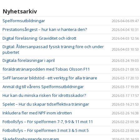
Nyhetsarkiv
Spelformsutbildningar
2026-04-06 09:47
Prestationsångest – hur kan vi hantera den?
2026-04-04 10:31
Digital föreläsning: Graviditet och idrott
2026-04-03 12:56
Digital: Åldersanpassad fysisk träning före och under
2026-04-03 10:53
pubertet
Digitala föreläsningar i april
2026-03-24 19:03
föräldratränarpodden med Tobias Olsson F11
2026-03-21 08:55
SvFF lanserar bildstöd - ett verktyg för alla tränare
2026-03-17 20:13
Anmäl dig till vårens Spelformsutbildningar
2026-03-17 19:09
Hur kan du minska risken för idrottsskador?
2026-03-17 17:57
Spelet – Hur du skapar tidseffektiva träningar
2026-03-16 21:53
Inkludera fler med NPF inom idrotten
2026-02-26 16:38
Fotbollsfys – För spelformen 7-7, 9-9 & 11 mot 11
2026-02-23 09:58
Fotbollsfys – För spelformen 3 mot 3 & 5 mot 5
2026-02-23 08:54
Skadeförebyggande program
2026-02-20 16:53