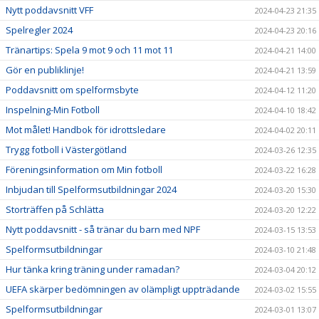
Nytt poddavsnitt VFF
2024-04-23 21:35
Spelregler 2024
2024-04-23 20:16
Tränartips: Spela 9 mot 9 och 11 mot 11
2024-04-21 14:00
Gör en publiklinje!
2024-04-21 13:59
Poddavsnitt om spelformsbyte
2024-04-12 11:20
Inspelning-Min Fotboll
2024-04-10 18:42
Mot målet! Handbok för idrottsledare
2024-04-02 20:11
Trygg fotboll i Västergötland
2024-03-26 12:35
Föreningsinformation om Min fotboll
2024-03-22 16:28
Inbjudan till Spelformsutbildningar 2024
2024-03-20 15:30
Storträffen på Schlätta
2024-03-20 12:22
Nytt poddavsnitt - så tränar du barn med NPF
2024-03-15 13:53
Spelformsutbildningar
2024-03-10 21:48
Hur tänka kring träning under ramadan?
2024-03-04 20:12
UEFA skärper bedömningen av olämpligt uppträdande
2024-03-02 15:55
Spelformsutbildningar
2024-03-01 13:07