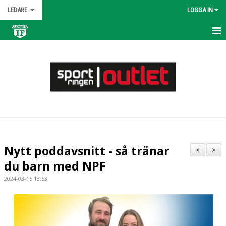
LEDARE
LOGGA IN
HEM
KALENDER
NYHETER
MATCHER
TRUPPEN
Nytt poddavsnitt - så tränar
<
>
BILDGALLERI
du barn med NPF
2024-03-15 13:53
DOKUMENT
KONTAKT
ÖVNINGAR