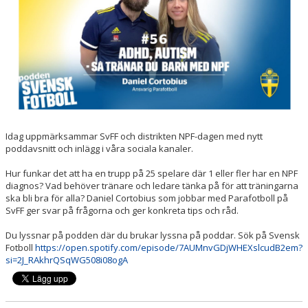
UTBILDNINGAR
TRÄNING- OCH HÄLSA
REGISTERUTDRAG
TÄVLINGSDOKUMENT
Idag uppmärksammar SvFF och distrikten NPF-dagen med nytt
DOMARUTBILDNING BARN- OCH UNGDOM
poddavsnitt och inlägg i våra sociala kanaler.
Hur funkar det att ha en trupp på 25 spelare där 1 eller fler har en NPF
MIKROUTBILDNINGAR
diagnos? Vad behöver tränare och ledare tänka på för att träningarna
ska bli bra för alla? Daniel Cortobius som jobbar med Parafotboll på
SvFF ger svar på frågorna och ger konkreta tips och råd.
Du lyssnar på podden där du brukar lyssna på poddar. Sök på Svensk
Fotboll
https://open.spotify.com/episode/7AUMnvGDjWHEXslcudB2em?
si=2J_RAkhrQSqWG508i08ogA