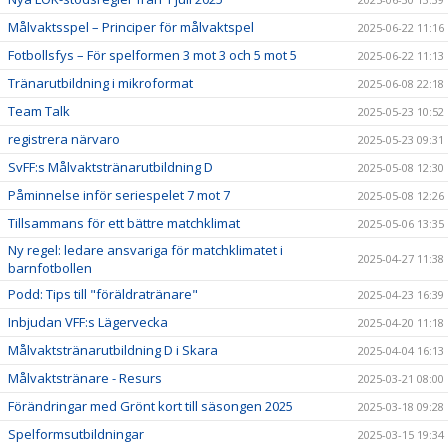
Målvaktsspel – Principer för målvaktspel
2025-06-22 11:16
Fotbollsfys – För spelformen 3 mot 3 och 5 mot 5
2025-06-22 11:13
Tränarutbildning i mikroformat
2025-06-08 22:18
Team Talk
2025-05-23 10:52
registrera närvaro
2025-05-23 09:31
SvFF:s Målvaktstränarutbildning D
2025-05-08 12:30
Påminnelse inför seriespelet 7 mot 7
2025-05-08 12:26
Tillsammans för ett bättre matchklimat
2025-05-06 13:35
Ny regel: ledare ansvariga för matchklimatet i
2025-04-27 11:38
barnfotbollen
Podd: Tips till "föräldratränare"
2025-04-23 16:39
Inbjudan VFF:s Lägervecka
2025-04-20 11:18
Målvaktstränarutbildning D i Skara
2025-04-04 16:13
Målvaktstränare - Resurs
2025-03-21 08:00
Förändringar med Grönt kort till säsongen 2025
2025-03-18 09:28
Spelformsutbildningar
2025-03-15 19:34