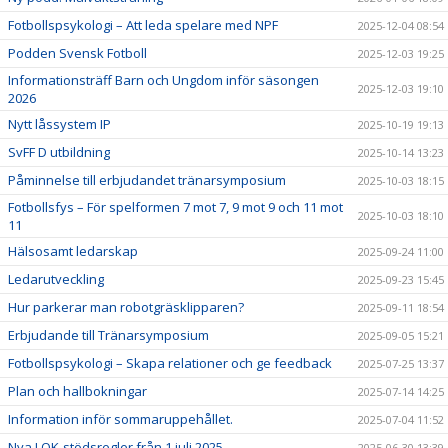
Fotbollspsykologi – Att leda spelare med NPF
2025-12-04 08:54
Podden Svensk Fotboll
2025-12-03 19:25
Informationsträff Barn och Ungdom inför säsongen
2025-12-03 19:10
2026
Nytt låssystem IP
2025-10-19 19:13
SvFF D utbildning
2025-10-14 13:23
Påminnelse till erbjudandet tränarsymposium
2025-10-03 18:15
Fotbollsfys – För spelformen 7 mot 7, 9 mot 9 och 11 mot
2025-10-03 18:10
11
Hälsosamt ledarskap
2025-09-24 11:00
Ledarutveckling
2025-09-23 15:45
Hur parkerar man robotgräsklipparen?
2025-09-11 18:54
Erbjudande till Tränarsymposium
2025-09-05 15:21
Fotbollspsykologi – Skapa relationer och ge feedback
2025-07-25 13:37
Plan och hallbokningar
2025-07-14 14:25
Information inför sommaruppehållet.
2025-07-04 11:52
Nya LOK-stödsregler från 1 juli 2025
2025-06-30 13:39