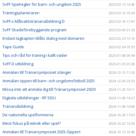
SvFF Spelregler för barn- och ungdom 2025
2025-03-15 16:40
Träningsplaneraren
2025-03-12 19:34
SvFF:s Målvaktstränarutbildning D
2025-03-10 17:47
SvFF Skadeförebyggande program
2025-03-09 21:53
Endast lagkapten tillåts dialog med domaren
2025-02-25 13:10
Tape Guide
2025-02-24 19:35
Tips och råd för träning i kallt väder
2025-01-08 09:44
SvFF D utbildning
2025-01-05 23:28
Anmälan till Tränarsymposiet stänger
2024-12-13 11:20
Anmälan öppen till barn- och ungdomsfotboll 2025
2024-12-09 23:23
Missa inte att anmäla dig till Tränarsymposiet 2025!
2024-11-20 14:11
Digitala utbildningar - RF SISU
2024-11-08 16:27
Tränarutbildning
2024-11-08 16:08
De nationella spelformerna
2024-10-30 17:05
Mest fokus på teknik eller spel?
2024-10-22 13:36
Anmälan till Tränarsymposiet 2025-Öppen!
2024-10-15 19:40