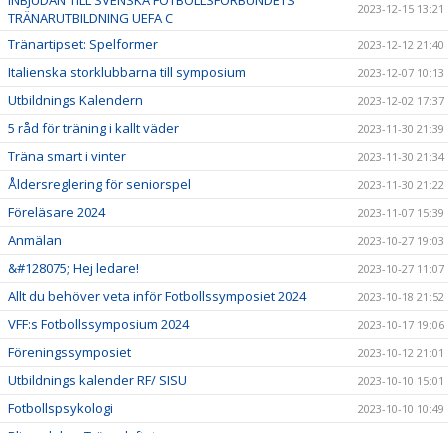
INBJUDAN TILL SVENSKA FOTBOLLSFÖRBUNDETS
2023-12-15 13:21
TRÄNARUTBILDNING UEFA C
Tränartipset: Spelformer
2023-12-12 21:40
Italienska storklubbarna till symposium
2023-12-07 10:13
Utbildnings Kalendern
2023-12-02 17:37
5 råd för träning i kallt väder
2023-11-30 21:39
Träna smart i vinter
2023-11-30 21:34
Åldersreglering för seniorspel
2023-11-30 21:22
Föreläsare 2024
2023-11-07 15:39
Anmälan
2023-10-27 19:03
&#128075; Hej ledare!
2023-10-27 11:07
Allt du behöver veta inför Fotbollssymposiet 2024
2023-10-18 21:52
VFF:s Fotbollssymposium 2024
2023-10-17 19:06
Föreningssymposiet
2023-10-12 21:01
Utbildnings kalender RF/ SISU
2023-10-10 15:01
Fotbollspsykologi
2023-10-10 10:49
Bli en del av Tränarlyftet
2023-09-21 20:24