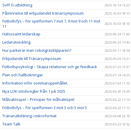
SvFF D utbildning
2025-10-14 13:23
Påminnelse till erbjudandet tränarsymposium
2025-10-03 18:15
Fotbollsfys – För spelformen 7 mot 7, 9 mot 9 och 11 mot
2025-10-03 18:10
11
Hälsosamt ledarskap
2025-09-24 11:00
Ledarutveckling
2025-09-23 15:45
Hur parkerar man robotgräsklipparen?
2025-09-11 18:54
Erbjudande till Tränarsymposium
2025-09-05 15:21
Fotbollspsykologi – Skapa relationer och ge feedback
2025-07-25 13:37
Plan och hallbokningar
2025-07-14 14:25
Information inför sommaruppehållet.
2025-07-04 11:52
Nya LOK-stödsregler från 1 juli 2025
2025-06-30 13:39
Målvaktsspel – Principer för målvaktspel
2025-06-22 11:16
Fotbollsfys – För spelformen 3 mot 3 och 5 mot 5
2025-06-22 11:13
Tränarutbildning i mikroformat
2025-06-08 22:18
Team Talk
2025-05-23 10:52