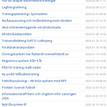
Hur du skapar tidseffektiva träningar
2026-02-08 17:12
Lagfotografering
2026-02-04 12:37
Träningsplanering i Sportadmin
2026-02-01 08:42
Nivåanpassning och nivåindelning inom idrotten
2026-01-31 12:19
Akut omhändertagande vid idrottsskada
2026-01-31 10:03
Idrottsskadepodden
2026-01-28 14:55
Tränarutbildning SvFF D i Lidköping
2026-01-26 13:16
Föräldratränarpodden
2026-01-18 19:58
Övningsbanken har flyttat till svenskfotboll.se
2026-01-16 14:30
Registrera spelare från 9 år
2026-01-16 14:28
Råd för träning i kallt väder
2026-01-10 10:50
Ny podd: Målvaktsträning
2026-01-06 18:09
Fotbollspsykologi – Att leda spelare med NPF
2025-12-04 08:54
Podden Svensk Fotboll
2025-12-03 19:25
Informationsträff Barn och Ungdom inför säsongen
2025-12-03 19:10
2026
Nytt låssystem IP
2025-10-19 19:13