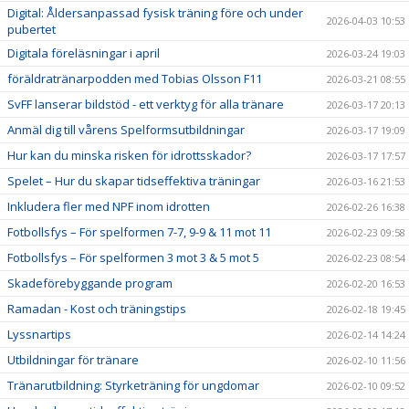
Digital: Åldersanpassad fysisk träning före och under
2026-04-03 10:53
pubertet
Digitala föreläsningar i april
2026-03-24 19:03
föräldratränarpodden med Tobias Olsson F11
2026-03-21 08:55
SvFF lanserar bildstöd - ett verktyg för alla tränare
2026-03-17 20:13
Anmäl dig till vårens Spelformsutbildningar
2026-03-17 19:09
Hur kan du minska risken för idrottsskador?
2026-03-17 17:57
Spelet – Hur du skapar tidseffektiva träningar
2026-03-16 21:53
Inkludera fler med NPF inom idrotten
2026-02-26 16:38
Fotbollsfys – För spelformen 7-7, 9-9 & 11 mot 11
2026-02-23 09:58
Fotbollsfys – För spelformen 3 mot 3 & 5 mot 5
2026-02-23 08:54
Skadeförebyggande program
2026-02-20 16:53
Ramadan - Kost och träningstips
2026-02-18 19:45
Lyssnartips
2026-02-14 14:24
Utbildningar för tränare
2026-02-10 11:56
Tränarutbildning: Styrketräning för ungdomar
2026-02-10 09:52