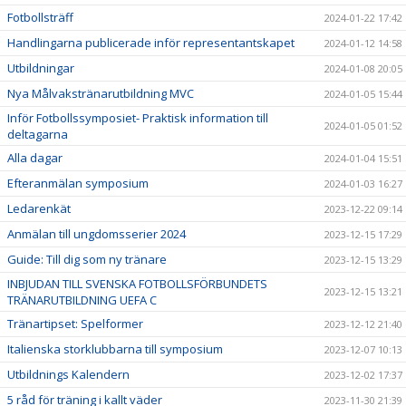
Fotbollsträff
2024-01-22 17:42
Handlingarna publicerade inför representantskapet
2024-01-12 14:58
Utbildningar
2024-01-08 20:05
Nya Målvakstränarutbildning MVC
2024-01-05 15:44
Inför Fotbollssymposiet- Praktisk information till
2024-01-05 01:52
deltagarna
Alla dagar
2024-01-04 15:51
Efteranmälan symposium
2024-01-03 16:27
Ledarenkät
2023-12-22 09:14
Anmälan till ungdomsserier 2024
2023-12-15 17:29
Guide: Till dig som ny tränare
2023-12-15 13:29
INBJUDAN TILL SVENSKA FOTBOLLSFÖRBUNDETS
2023-12-15 13:21
TRÄNARUTBILDNING UEFA C
Tränartipset: Spelformer
2023-12-12 21:40
Italienska storklubbarna till symposium
2023-12-07 10:13
Utbildnings Kalendern
2023-12-02 17:37
5 råd för träning i kallt väder
2023-11-30 21:39