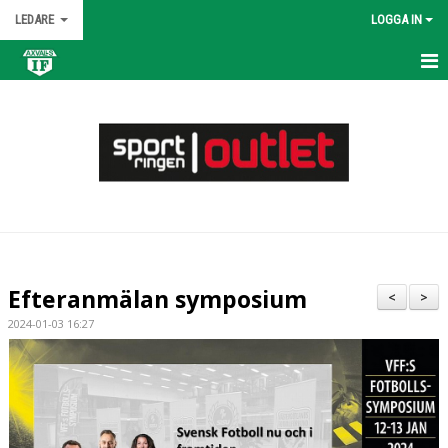
LEDARE
LOGGA IN
HEM
KALENDER
NYHETER
MATCHER
TRUPPEN
Efteranmälan symposium
<
>
BILDGALLERI
2024-01-03 16:27
DOKUMENT
KONTAKT
ÖVNINGAR