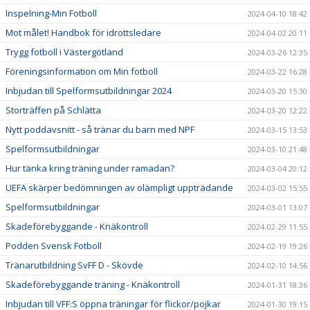
Inspelning-Min Fotboll
2024-04-10 18:42
Mot målet! Handbok för idrottsledare
2024-04-02 20:11
Trygg fotboll i Västergötland
2024-03-26 12:35
Föreningsinformation om Min fotboll
2024-03-22 16:28
Inbjudan till Spelformsutbildningar 2024
2024-03-20 15:30
Storträffen på Schlätta
2024-03-20 12:22
Nytt poddavsnitt - så tränar du barn med NPF
2024-03-15 13:53
Spelformsutbildningar
2024-03-10 21:48
Hur tänka kring träning under ramadan?
2024-03-04 20:12
UEFA skärper bedömningen av olämpligt uppträdande
2024-03-02 15:55
Spelformsutbildningar
2024-03-01 13:07
Skadeförebyggande - Knäkontroll
2024-02-29 11:55
Podden Svensk Fotboll
2024-02-19 19:26
Tränarutbildning SvFF D - Skövde
2024-02-10 14:56
Skadeförebyggande träning - Knäkontroll
2024-01-31 18:36
Inbjudan till VFF:S öppna träningar för flickor/pojkar
2024-01-30 19:15