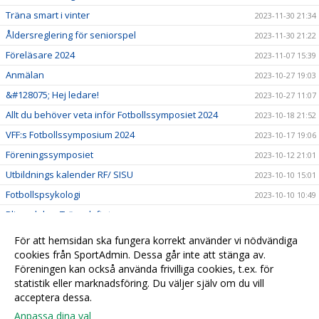
Träna smart i vinter
2023-11-30 21:34
Åldersreglering för seniorspel
2023-11-30 21:22
Föreläsare 2024
2023-11-07 15:39
Anmälan
2023-10-27 19:03
&#128075; Hej ledare!
2023-10-27 11:07
Allt du behöver veta inför Fotbollssymposiet 2024
2023-10-18 21:52
VFF:s Fotbollssymposium 2024
2023-10-17 19:06
Föreningssymposiet
2023-10-12 21:01
Utbildnings kalender RF/ SISU
2023-10-10 15:01
Fotbollspsykologi
2023-10-10 10:49
Bli en del av Tränarlyftet
2023-09-21 20:24
Idrottsmedicin
2023-07-24 13:24
För att hemsidan ska fungera korrekt använder vi nödvändiga
Matchmiljö 2023
cookies från SportAdmin. Dessa går inte att stänga av.
2023-05-13 03:22
Föreningen kan också använda frivilliga cookies, t.ex. för
En ungdomsledares handbok
2023-05-13 03:19
statistik eller marknadsföring. Du väljer själv om du vill
acceptera dessa.
Anpassa dina val