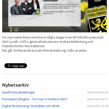
UTBILDNINGAR
TRÄNING- OCH HÄLSA
REGISTERUTDRAG
Tre nya namn klara med bara några dagar kvar till Fotbollssymposiet.
TÄVLINGSDOKUMENT
Olof Lundh, SvFF:s generalsekreterare Andrea Möllerberg och
Fotbollschefen Kim Källström.
Det går fortfarande bra att efteranmäla sig i mån av plats.
DOMARUTBILDNING BARN- OCH UNGDOM
MIKROUTBILDNINGAR
Nyhetsarkiv
Spelformsutbildningar
2026-04-06 09:47
Prestationsångest – hur kan vi hantera den?
2026-04-04 10:31
Digital föreläsning: Graviditet och idrott
2026-04-03 12:56