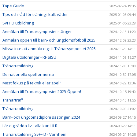
Tape Guide
2025-02-24 19:35
Tips och råd för träning i kallt väder
2025-01-08 09:44
SvFF D utbildning
2025-01-05 23:28
Anmälan till Tränarsymposiet stänger
2024-12-13 11:20
Anmälan öppen till barn- och ungdomsfotboll 2025
2024-12-09 23:23
Missa inte att anmäla dig till Tränarsymposiet 2025!
2024-11-20 14:11
Digitala utbildningar - RF SISU
2024-11-08 16:27
Tränarutbildning
2024-11-08 16:08
De nationella spelformerna
2024-10-30 17:05
Mest fokus på teknik eller spel?
2024-10-22 13:36
Anmälan till Tränarsymposiet 2025-Öppen!
2024-10-15 19:40
Tränarträff
2024-10-10 11:55
Tränarutbildning
2024-10-09 21:02
Barn- och ungdomsdiplom säsongen 2024
2024-09-27 14:15
Lär dig rädda liv - alla kan HLR
2024-09-27 14:11
Tränarutbildning SvFF D - Varnhem
2024-09-21 14:25