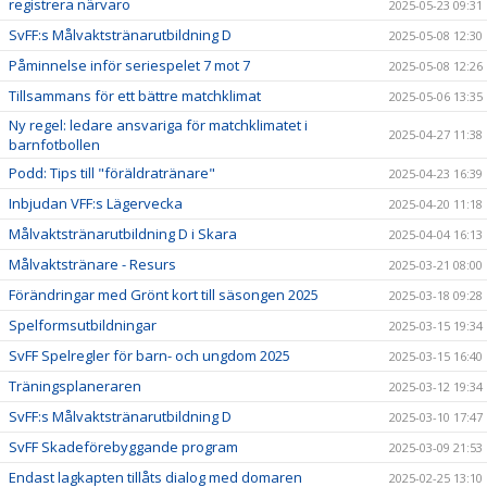
registrera närvaro
2025-05-23 09:31
SvFF:s Målvaktstränarutbildning D
2025-05-08 12:30
Påminnelse inför seriespelet 7 mot 7
2025-05-08 12:26
Tillsammans för ett bättre matchklimat
2025-05-06 13:35
Ny regel: ledare ansvariga för matchklimatet i
2025-04-27 11:38
barnfotbollen
Podd: Tips till "föräldratränare"
2025-04-23 16:39
Inbjudan VFF:s Lägervecka
2025-04-20 11:18
Målvaktstränarutbildning D i Skara
2025-04-04 16:13
Målvaktstränare - Resurs
2025-03-21 08:00
Förändringar med Grönt kort till säsongen 2025
2025-03-18 09:28
Spelformsutbildningar
2025-03-15 19:34
SvFF Spelregler för barn- och ungdom 2025
2025-03-15 16:40
Träningsplaneraren
2025-03-12 19:34
SvFF:s Målvaktstränarutbildning D
2025-03-10 17:47
SvFF Skadeförebyggande program
2025-03-09 21:53
Endast lagkapten tillåts dialog med domaren
2025-02-25 13:10