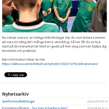
UTBILDNINGAR
TRÄNING- OCH HÄLSA
REGISTERUTDRAG
Nu väntar massor av härliga fotbollsdagar där du som ledare kommer
TÄVLINGSDOKUMENT
att vara en viktig del i många barns utveckling. Så här får du en bra
start på din tränarkarriär Med en guide på fem steg som kan hjälpa dig
teoretiskt och praktiskt.
DOMARUTBILDNING BARN- OCH UNGDOM
Mer information hittar du här:
MIKROUTBILDNINGAR
https://aktiva.svenskfotboll.se/nyheter/2023/12/foraldratranare/
Nyhetsarkiv
Spelformsutbildningar
2026-04-06 09:47
Prestationsångest – hur kan vi hantera den?
2026-04-04 10:31