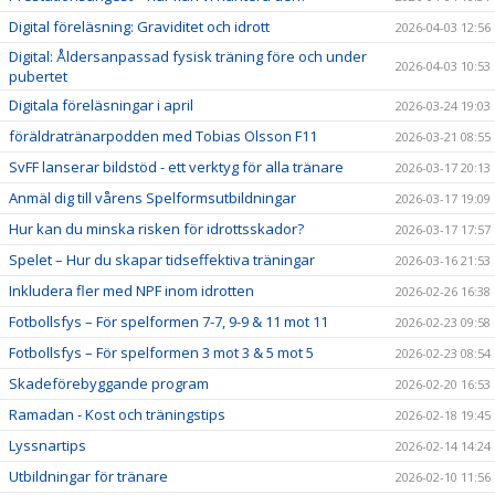
Digital föreläsning: Graviditet och idrott
2026-04-03 12:56
Digital: Åldersanpassad fysisk träning före och under
2026-04-03 10:53
pubertet
Digitala föreläsningar i april
2026-03-24 19:03
föräldratränarpodden med Tobias Olsson F11
2026-03-21 08:55
SvFF lanserar bildstöd - ett verktyg för alla tränare
2026-03-17 20:13
Anmäl dig till vårens Spelformsutbildningar
2026-03-17 19:09
Hur kan du minska risken för idrottsskador?
2026-03-17 17:57
Spelet – Hur du skapar tidseffektiva träningar
2026-03-16 21:53
Inkludera fler med NPF inom idrotten
2026-02-26 16:38
Fotbollsfys – För spelformen 7-7, 9-9 & 11 mot 11
2026-02-23 09:58
Fotbollsfys – För spelformen 3 mot 3 & 5 mot 5
2026-02-23 08:54
Skadeförebyggande program
2026-02-20 16:53
Ramadan - Kost och träningstips
2026-02-18 19:45
Lyssnartips
2026-02-14 14:24
Utbildningar för tränare
2026-02-10 11:56