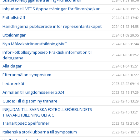
2024-01-31 18:36
Inbjudan till VFF:S öppna träningar för flickor/pojkar
2024-01-30 19:15
Fotbollsträff
2024-01-22 17:42
Handlingarna publicerade inför representantskapet
2024-01-12 14:58
Utbildningar
2024-01-08 20:05
Nya Målvakstränarutbildning MVC
2024-01-05 15:44
Inför Fotbollssymposiet- Praktisk information till
2024-01-05 01:52
deltagarna
Alla dagar
2024-01-04 15:51
Efteranmälan symposium
2024-01-03 16:27
Ledarenkät
2023-12-22 09:14
Anmälan till ungdomsserier 2024
2023-12-15 17:29
Guide: Till dig som ny tränare
2023-12-15 13:29
INBJUDAN TILL SVENSKA FOTBOLLSFÖRBUNDETS
2023-12-15 13:21
TRÄNARUTBILDNING UEFA C
Tränartipset: Spelformer
2023-12-12 21:40
Italienska storklubbarna till symposium
2023-12-07 10:13