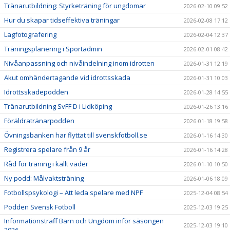
Tränarutbildning: Styrketräning för ungdomar
2026-02-10 09:52
Hur du skapar tidseffektiva träningar
2026-02-08 17:12
Lagfotografering
2026-02-04 12:37
Träningsplanering i Sportadmin
2026-02-01 08:42
Nivåanpassning och nivåindelning inom idrotten
2026-01-31 12:19
Akut omhändertagande vid idrottsskada
2026-01-31 10:03
Idrottsskadepodden
2026-01-28 14:55
Tränarutbildning SvFF D i Lidköping
2026-01-26 13:16
Föräldratränarpodden
2026-01-18 19:58
Övningsbanken har flyttat till svenskfotboll.se
2026-01-16 14:30
Registrera spelare från 9 år
2026-01-16 14:28
Råd för träning i kallt väder
2026-01-10 10:50
Ny podd: Målvaktsträning
2026-01-06 18:09
Fotbollspsykologi – Att leda spelare med NPF
2025-12-04 08:54
Podden Svensk Fotboll
2025-12-03 19:25
Informationsträff Barn och Ungdom inför säsongen
2025-12-03 19:10
2026