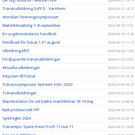
2024-09-27 14:11
Tränarutbildning SvFF D - Varnhem
2024-09-21 14:25
Anmälan föreningssymposium
2024-08-28 15:37
Matchklimathelg 7–8 september
2024-08-19 17:32
En ungdomsledares handbok
2024-08-19 17:28
Frimånad för futsal 1-31 augusti
2024-08-11 11:13
Utbildning MVC
2024-08-06 11:02
Fördjupande tränarutbildningar
2024-07-25 23:01
Aktuella utbildningar
2024-07-25 22:09
Inbjudan till Futsal
2024-07-25 19:18
Tränarssymposiet- Nyheter inför 2025!
2024-07-09 09:57
Tränarutbildningar
2024-06-02 23:10
Manifestation för ett bättre matchklimat 18-19 maj
2024-05-16 08:50
Nytt poddavsnitt VFF
2024-04-23 21:35
Spelregler 2024
2024-04-23 20:16
Tränartips: Spela 9 mot 9 och 11 mot 11
2024-04-21 14:00
Gör en publiklinje!