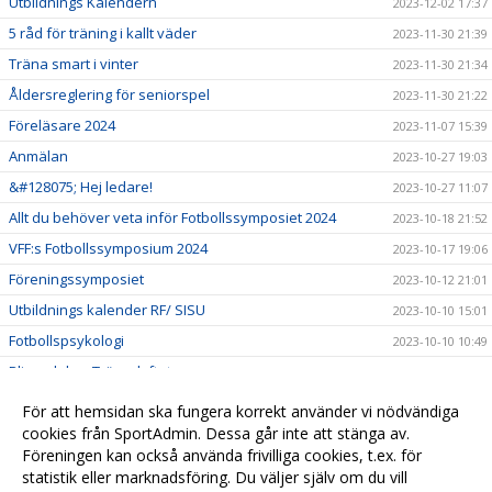
Utbildnings Kalendern
2023-12-02 17:37
5 råd för träning i kallt väder
2023-11-30 21:39
Träna smart i vinter
2023-11-30 21:34
Åldersreglering för seniorspel
2023-11-30 21:22
Föreläsare 2024
2023-11-07 15:39
Anmälan
2023-10-27 19:03
&#128075; Hej ledare!
2023-10-27 11:07
Allt du behöver veta inför Fotbollssymposiet 2024
2023-10-18 21:52
VFF:s Fotbollssymposium 2024
2023-10-17 19:06
Föreningssymposiet
2023-10-12 21:01
Utbildnings kalender RF/ SISU
2023-10-10 15:01
Fotbollspsykologi
2023-10-10 10:49
Bli en del av Tränarlyftet
2023-09-21 20:24
Idrottsmedicin
2023-07-24 13:24
För att hemsidan ska fungera korrekt använder vi nödvändiga
Matchmiljö 2023
cookies från SportAdmin. Dessa går inte att stänga av.
2023-05-13 03:22
Föreningen kan också använda frivilliga cookies, t.ex. för
En ungdomsledares handbok
2023-05-13 03:19
statistik eller marknadsföring. Du väljer själv om du vill