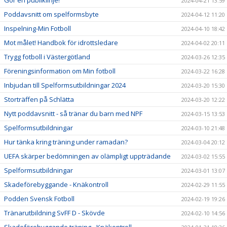
2024-04-21 13:59
Poddavsnitt om spelformsbyte
2024-04-12 11:20
Inspelning-Min Fotboll
2024-04-10 18:42
Mot målet! Handbok för idrottsledare
2024-04-02 20:11
Trygg fotboll i Västergötland
2024-03-26 12:35
Föreningsinformation om Min fotboll
2024-03-22 16:28
Inbjudan till Spelformsutbildningar 2024
2024-03-20 15:30
Storträffen på Schlätta
2024-03-20 12:22
Nytt poddavsnitt - så tränar du barn med NPF
2024-03-15 13:53
Spelformsutbildningar
2024-03-10 21:48
Hur tänka kring träning under ramadan?
2024-03-04 20:12
UEFA skärper bedömningen av olämpligt uppträdande
2024-03-02 15:55
Spelformsutbildningar
2024-03-01 13:07
Skadeförebyggande - Knäkontroll
2024-02-29 11:55
Podden Svensk Fotboll
2024-02-19 19:26
Tränarutbildning SvFF D - Skövde
2024-02-10 14:56
Skadeförebyggande träning - Knäkontroll