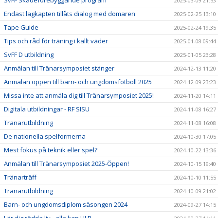
2025-03-09 21:53
Endast lagkapten tillåts dialog med domaren
2025-02-25 13:10
Tape Guide
2025-02-24 19:35
Tips och råd för träning i kallt väder
2025-01-08 09:44
SvFF D utbildning
2025-01-05 23:28
Anmälan till Tränarsymposiet stänger
2024-12-13 11:20
Anmälan öppen till barn- och ungdomsfotboll 2025
2024-12-09 23:23
Missa inte att anmäla dig till Tränarsymposiet 2025!
2024-11-20 14:11
Digitala utbildningar - RF SISU
2024-11-08 16:27
Tränarutbildning
2024-11-08 16:08
De nationella spelformerna
2024-10-30 17:05
Mest fokus på teknik eller spel?
2024-10-22 13:36
Anmälan till Tränarsymposiet 2025-Öppen!
2024-10-15 19:40
Tränarträff
2024-10-10 11:55
Tränarutbildning
2024-10-09 21:02
Barn- och ungdomsdiplom säsongen 2024
2024-09-27 14:15
Lär dig rädda liv - alla kan HLR