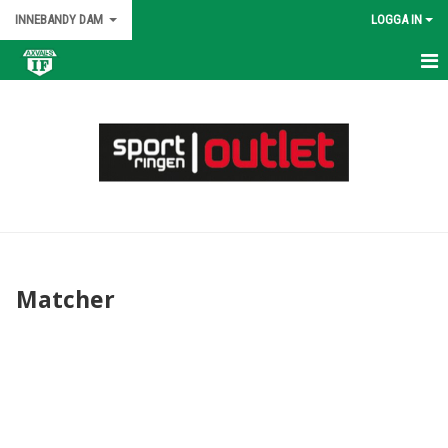
INNEBANDY DAM
LOGGA IN
HEM
NYHETER
KALENDER
MATCHER
TRUPPEN
Matcher
BILDGALLERI
DOKUMENT
KONTAKT