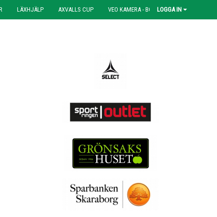
R
LÄXHJÄLP
AXVALLS CUP
VEO KAMERA - BOKNING
LOGGA IN