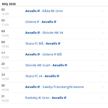
MAJ 2026
02
Axvalls IF
- Råda BK Grön
-
12:00
03
Götene IF -
Axvalls IF
-
11:00
09
Axvalls IF
- Skövde AIK Vit
-
10:00
09
Skara FC Blå -
Axvalls IF
-
10:00
17
Axvalls IF
- Götene IF Blå
-
10:00
23
Skövde AIK Svart -
Axvalls IF
-
10:15
24
Skara FC vit -
Axvalls IF
-
16:00
30
Axvalls IF
- Saleby/Trässberg/N.Härene
-
10:00
31
Rackeby IK Grön -
Axvalls IF
-
10:00