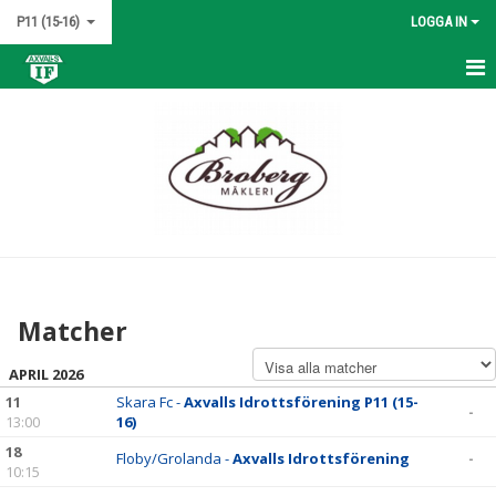
P11 (15-16)
LOGGA IN
HEM
NYHETER
KALENDER
MATCHER
TRUPPEN
Matcher
BILDGALLERI
APRIL 2026
DOKUMENT
11
Skara Fc -
Axvalls Idrottsförening P11 (15-
-
13:00
16)
KONTAKT
18
Floby/Grolanda -
Axvalls Idrottsförening
-
10:15