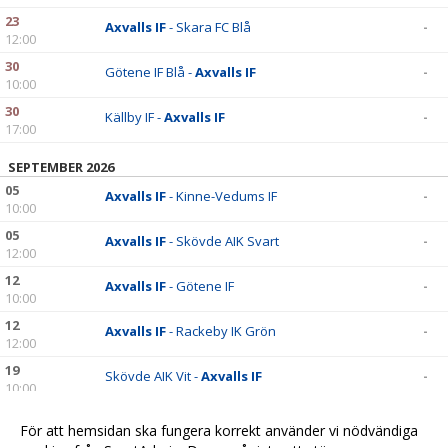
23
Axvalls IF
- Skara FC Blå
-
12:00
30
Götene IF Blå -
Axvalls IF
-
10:00
30
Källby IF -
Axvalls IF
-
17:00
SEPTEMBER 2026
05
Axvalls IF
- Kinne-Vedums IF
-
10:00
05
Axvalls IF
- Skövde AIK Svart
-
12:00
12
Axvalls IF
- Götene IF
-
10:00
12
Axvalls IF
- Rackeby IK Grön
-
12:00
19
Skövde AIK Vit -
Axvalls IF
-
10:00
19
Lidköpings FK Röd -
Axvalls IF
-
För att hemsidan ska fungera korrekt använder vi nödvändiga
16:00