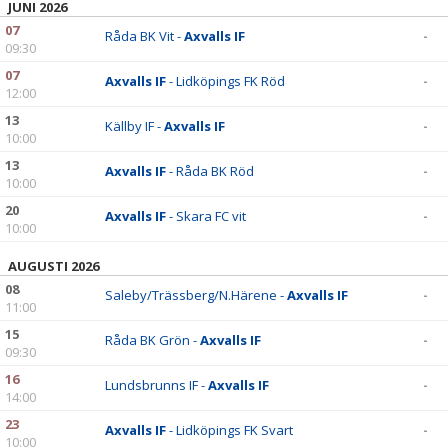
JUNI 2026
07
Råda BK Vit -
Axvalls IF
-
09:30
07
Axvalls IF
- Lidköpings FK Röd
-
12:00
13
Källby IF -
Axvalls IF
-
10:00
13
Axvalls IF
- Råda BK Röd
-
10:00
20
Axvalls IF
- Skara FC vit
-
10:00
AUGUSTI 2026
08
Saleby/Trässberg/N.Härene -
Axvalls IF
-
11:00
15
Råda BK Grön -
Axvalls IF
-
09:30
16
Lundsbrunns IF -
Axvalls IF
-
14:00
23
Axvalls IF
- Lidköpings FK Svart
-
10:00