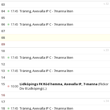
v.32
03
04
17:45
Träning, Axevalla IP C - 7manna liten
05
06
17:45
Träning, Axevalla IP C - 7manna liten
07
08
09
v.33
10
11
17:45
Träning, Axevalla IP C - 7manna liten
12
13
17:45
Träning, Axevalla IP C - 7manna liten
14
15
Lidköpings FK Röd hemma, Axevalla IP, 7-manna
(Flickor
10:00
Div 8 Lidköping)
(..)
16
v.34
17
18
17:45
Träning, Axevalla IP C - 7manna liten