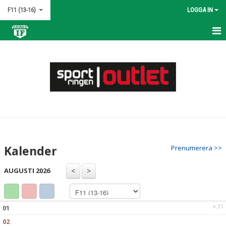
F11 (13-16)
LOGGA IN
HEM
NYHETER
KALENDER
MATCHER
TRUPPEN
Kalender
Prenumerera >>
BILDGALLERI
AUGUSTI 2026
DOKUMENT
KONTAKT
v.31
01
02