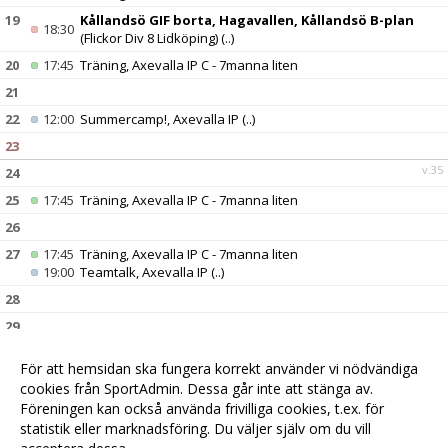
19
Kållandsö GIF borta, Hagavallen, Kållandsö B-plan
18:30
(Flickor Div 8 Lidköping)
(..)
20
17:45
Träning, Axevalla IP C - 7manna liten
21
22
12:00
Summercamp!, Axevalla IP
(..)
23
v.35
24
25
17:45
Träning, Axevalla IP C - 7manna liten
26
27
17:45
Träning, Axevalla IP C - 7manna liten
19:00
Teamtalk, Axevalla IP
(..)
28
29
30
Skara FC Blå borta, Sparbanken Arena E Konstgräs
10:00
För att hemsidan ska fungera korrekt använder vi nödvändiga
(Flickor Div 8 Lidköping)
(..)
cookies från SportAdmin. Dessa går inte att stänga av.
v.36
31
Föreningen kan också använda frivilliga cookies, t.ex. för
statistik eller marknadsföring. Du väljer själv om du vill