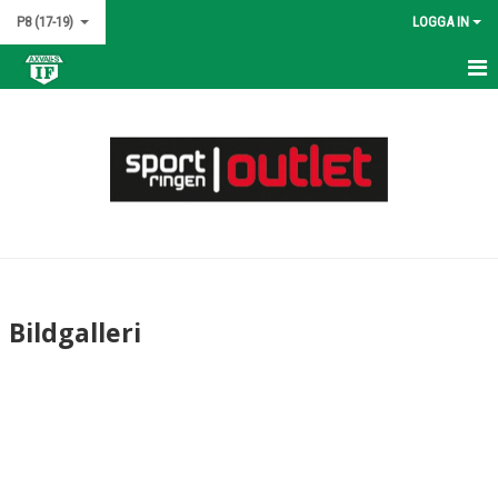
P8 (17-19)
LOGGA IN
HEM
NYHETER
KALENDER
MATCHER
TRUPPEN
Bildgalleri
BILDGALLERI
DOKUMENT
KONTAKT