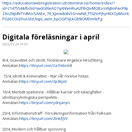
https://educationwebregistration.idrottonline.se/home/index/?
id=2147554&fbclid=IwdGRleAQ7qANleHRuA2FlbQIxMQBzcnRjBmFwcF9p
ZAo2NjI4NTY4Mzc5AAEe_79_KJmw8cBv5SrvwN8_fT02VrFjhyHKXOj4WcHt
PG65CI3cDhuUdzUiqpI_aem_bpOGPSJLkGlt9iOMDm9cPg
Digitala föreläsningar i april
2026-03-24 19:03
8/4, Graviditet och idrott, föreläsare Angelica Hirschberg
Anmälan:
https://tinyurl.com/2a7mbrm8
15/4, Idrott & Kriminalitet – När vår rörelse hotas
Anmälan:
https://tinyurl.com/3p3kjstr
16/4, Mentalt spelsinne - Hållbar karriär och talangfällor -
idrottspsykologiska perspektiv
Anmälan:
https://tinyurl.com/ydnjanyn
20/4, Informationsträff - Försäkringsinformation från Folksam
Anmälan:
https://tinyurl.com/2tnkfj59
20/4, Modern och hållbar sponsring