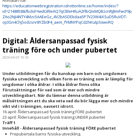
Anmälan här:
https://educationwebregistration.idrottonline.se/home/index/?
id=2148858&fbclid=IwdGRleAQ7qCBleHRuA2FlbQIxMQBzcnRjBmFwcF9p
ZAo2NjI4NTY4Mzc5AAEeGz_4V2bASDEkdaa5P7V23W4iXSuD5RuVDT-
ojclGn4Chj5odzsnr8YZb0F4_aem_fYMNYPqCd2hKutpSiiwvRQ
Digital: Åldersanpassad fysisk
träning före och under pubertet
2026-04-03 10:53
Under utbildningen får du kunskap om barn och ungdomars
fysiska utveckling och vilken form av träning som är lämplig för
ungdomar i olika åldrar. I olika åldrar finns olika
förutsättningar för vad som är mer och mindre
utvecklingsbart. När du lämnar denna utbildning är
målsättningen att du ska veta vad du bör lägga mer och mindre
vikt vid i träningen, oavsett idrott.
16 april: Åldersanpassad fysisk träning FÖRE pubertet
23 april: Åldersanpassad fysisk träning UNDER pubertet
Träff 1
Innehåll - Åldersanpassad fysisk träning FÖRE pubertet
Prepubertala barns fysiska utveckling.