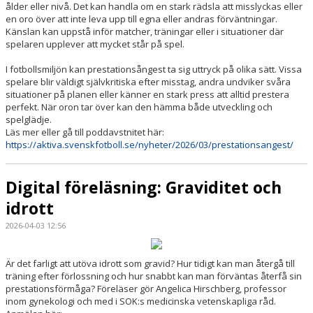
ålder eller nivå. Det kan handla om en stark rädsla att misslyckas eller
en oro över att inte leva upp till egna eller andras förväntningar.
Känslan kan uppstå inför matcher, träningar eller i situationer där
spelaren upplever att mycket står på spel.
I fotbollsmiljön kan prestationsångest ta sig uttryck på olika sätt. Vissa
spelare blir väldigt självkritiska efter misstag, andra undviker svåra
situationer på planen eller känner en stark press att alltid prestera
perfekt. När oron tar över kan den hämma både utveckling och
spelglädje.
Läs mer eller gå till poddavstnitet här:
https://aktiva.svenskfotboll.se/nyheter/2026/03/prestationsangest/
Digital föreläsning: Graviditet och
idrott
2026-04-03 12:56
Är det farligt att utöva idrott som gravid? Hur tidigt kan man återgå till
träning efter förlossning och hur snabbt kan man förväntas återfå sin
prestationsförmåga? Föreläser gör Angelica Hirschberg, professor
inom gynekologi och med i SOK:s medicinska vetenskapliga råd.