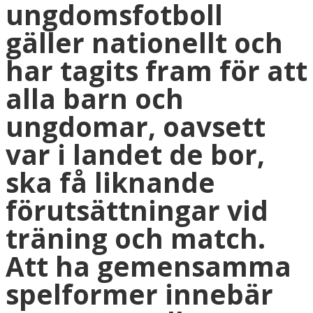
ungdomsfotboll
UTBILDNINGAR
gäller nationellt och
TRÄNING- OCH HÄLSA
har tagits fram för att
alla barn och
REGISTERUTDRAG
ungdomar, oavsett
TÄVLINGSDOKUMENT
var i landet de bor,
DOMARUTBILDNING BARN- OCH UNGDOM
ska få liknande
MIKROUTBILDNINGAR
förutsättningar vid
träning och match.
Att ha gemensamma
spelformer innebär