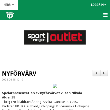
HERR
LOGGA IN
HEM
NYHETER
KALENDER
MATCHER
TRUPPEN
NYFÖRVÄRV
<
>
BILDGALLERI
2026-04-18 10:10
DOKUMENT
Spelarpresentation av nyförvärvet Vilson Nikola
Ålder
:28
KONTAKT
Tidigare klubbar:
Årjäng, Arvika, Gunilse IS. GAIS.
Karlstad BK. IK Gauthiod, Lidköping FK. Syrianska Lidköping.