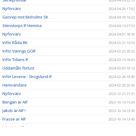
2024-04-26 22:13
Nyförvärv
2024-04-20 17:02
Genrep mot Moholms SK
2024-04-19 16:22
Stenstorps IF Hemma
2024-04-13 07:33
Nyförvärv
2024-04-01 18:59
Inför Råda BK
2024-03-31 16:35
Inför Värings GOIF
2024-03-23 20:32
Inför Tidans IF
2024-03-15 18:05
Uddamåls förlust
2024-03-03 10:13
Inför Levene - Skogslund IF
2024-02-28 19:49
Hemvändare
2024-02-20 20:45
Nyförvärv
2023-12-21 21:51
Bengan är AIF
2023-10-14 15:36
Jakob är AIF !
2023-10-14 13:50
Frasse är AIF
2023-10-14 13:45
Johan är AIF
2023-10-14 13:40
Jesper är AIF