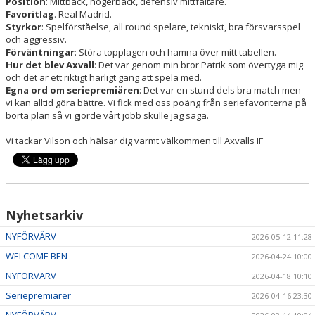
Position
: Mittback, högerback, defensiv mittfältare.
Favoritlag
. Real Madrid.
Styrkor
: Spelförståelse, all round spelare, tekniskt, bra försvarsspel
och aggressiv.
Förväntningar
: Störa topplagen och hamna över mitt tabellen.
Hur det blev Axvall
: Det var genom min bror Patrik som övertyga mig
och det är ett riktigt härligt gäng att spela med.
Egna ord om seriepremiären
: Det var en stund dels bra match men
vi kan alltid göra bättre. Vi fick med oss poäng från seriefavoriterna på
borta plan så vi gjorde vårt jobb skulle jag säga.
Vi tackar Vilson och hälsar dig varmt välkommen till Axvalls IF
Nyhetsarkiv
NYFÖRVÄRV
2026-05-12 11:28
WELCOME BEN
2026-04-24 10:00
NYFÖRVÄRV
2026-04-18 10:10
Seriepremiärer
2026-04-16 23:30
NYFÖRVÄRV