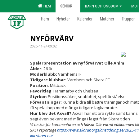
HEM
SENIOR
BARN OCH UNGDOM
MOT
Hem
Nyheter
Kalender
Matcher
Truppen
NYFÖRVÄRV
2025-11-24 09:02
Spelarpresentation av nyförvärvet Olle Ahlm
Ålder:
26 år
Moderklubb:
Varnhems IF
Tidigare klubbar:
Varnhem och Skara FC
Position:
Mittback
Favoritlag
: Hammarby och Chelsea
Styrkor
: Positionssäker, snabbhet, spelförståelse.
Förväntningar:
Kunna bidra till bättre träningar och matc
få spela ihop med många tidigare lagkamrater.
Hur blev det Axvall?
Axvall har ett bra rykte samt känn
sagt även bekant med många i laget från Skara tiden
Vi tackar för kommentaren och hälsar Olle varmt välkommen till 
SKLT reportage
https://www.skaraborgslanstidning.se/2025-11-23
karriaren-nu/