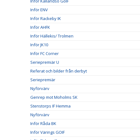
Inför Kållandsö GoIF
Inför ENV
Inför Rackeby IK
Inför AHFK
Inför Hällekis/ Trolmen
Inför JK10
Inför FC Corner
Seriepremiär U
Referat och bilder från derbyt
Seriepremiär
Nyförvärv
Genrep mot Moholms SK
Stenstorps IF Hemma
Nyförvärv
Inför Råda BK
Inför Värings GOIF