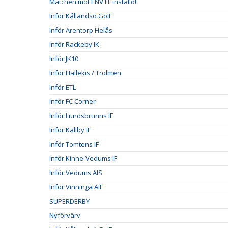
Matchen mot ENV FF inställd!
Inför Kållandsö GoIF
Inför Arentorp Helås
Inför Rackeby IK
Inför JK10
Inför Hällekis / Trolmen
Inför ETL
Inför FC Corner
Inför Lundsbrunns IF
Inför Källby IF
Inför Tomtens IF
Inför Kinne-Vedums IF
Inför Vedums AIS
Inför Vinninga AIF
SUPERDERBY
Nyförvärv