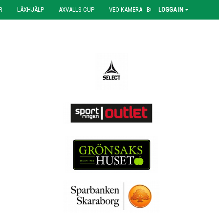
R
LÄXHJÄLP
AXVALLS CUP
VEO KAMERA - BOKNING
LOGGA IN