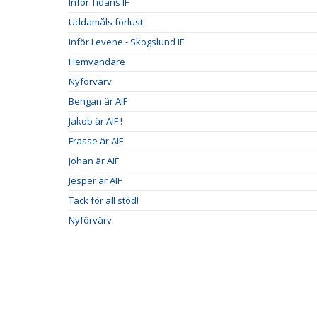
Inför Tidans IF
Uddamåls förlust
Inför Levene - Skogslund IF
Hemvändare
Nyförvärv
Bengan är AIF
Jakob är AIF !
Frasse är AIF
Johan är AIF
Jesper är AIF
Tack för all stöd!
Nyförvärv