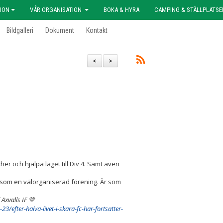
ION
VÅR ORGANISATION
BOKA & HYRA
CAMPING & STÄLLPLATSE
Bildgalleri
Dokument
Kontakt
<
>
her och hjälpa laget till Div 4. Samt även
s som en välorganiserad förening. Är som
Axvalls IF 💚
/efter-halva-livet-i-skara-fc-har-fortsatter-