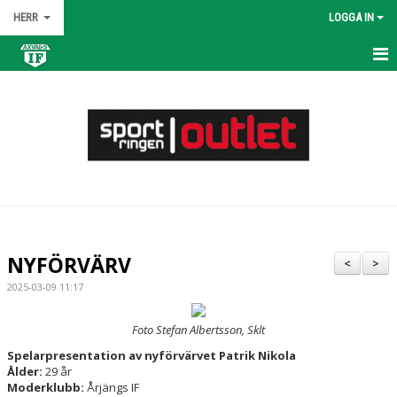
HERR
LOGGA IN
HEM
NYHETER
KALENDER
MATCHER
TRUPPEN
NYFÖRVÄRV
<
>
BILDGALLERI
2025-03-09 11:17
DOKUMENT
Foto Stefan Albertsson, Sklt
Spelarpresentation av nyförvärvet Patrik Nikola
KONTAKT
Ålder:
29 år
Moderklubb:
Årjängs IF