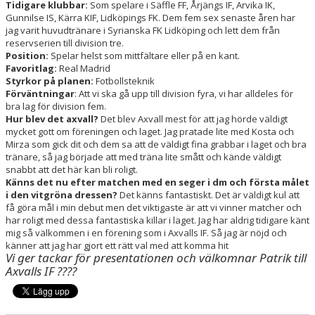
Tidigare klubbar:
Som spelare i Säffle FF, Årjängs IF, Arvika IK,
Gunnilse IS, Kärra KIF, Lidköpings FK. Dem fem sex senaste åren har
jag varit huvudtränare i Syrianska FK Lidköping och lett dem från
reservserien till division tre.
Position:
Spelar helst som mittfältare eller på en kant.
Favoritlag:
Real Madrid
Styrkor på planen:
Fotbollsteknik
Förväntningar
: Att vi ska gå upp till division fyra, vi har alldeles för
bra lag för division fem.
Hur blev det axvall?
Det blev Axvall mest för att jag hörde väldigt
mycket gott om föreningen och laget. Jag pratade lite med Kosta och
Mirza som gick dit och dem sa att de väldigt fina grabbar i laget och bra
tränare, så jag började att med träna lite smått och kände väldigt
snabbt att det här kan bli roligt.
Känns det nu efter matchen med en seger i dm och första målet
i den vitgröna dressen?
Det känns fantastiskt. Det är väldigt kul att
få göra mål i min debut men det viktigaste är att vi vinner matcher och
har roligt med dessa fantastiska killar i laget. Jag har aldrig tidigare känt
mig så välkommen i en förening som i Axvalls IF. Så jag är nöjd och
känner att jag har gjort ett rätt val med att komma hit
Vi ger tackar för presentationen och välkomnar Patrik till
Axvalls IF ????