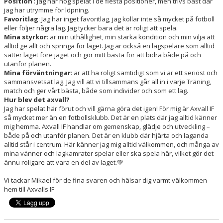
Position
: Jag har nog spelat i de flesta positioner, men trivs bäst där
jag har utrymme för löpning.
Favoritlag
: Jag har inget favoritlag, jag kollar inte så mycket på fotboll
eller följer några lag. Jag tycker bara det är roligt att spela.
Mina styrkor
: är min uthållighet, min starka kondition och min vilja att
alltid ge allt och springa för laget. Jag är också en lagspelare som alltid
sätter laget före jaget och gör mitt bästa för att bidra både på och
utanför planen.
Mina förväntningar
: är att ha roligt samtidigt som vi är ett seriöst och
sammansvetsat lag. Jag vill att vi tillsammans går all in i varje Träning,
match och ger vårt bästa, både som individer och som ett lag.
Hur blev det axvall?
Jag har spelat här förut och vill gärna göra det igen! För mig är Axvall IF
så mycket mer än en fotbollsklubb. Det är en plats där jag alltid känner
mig hemma. Axvall IF handlar om gemenskap, glädje och utveckling –
både på och utanför planen. Det är en klubb där hjärta och laganda
alltid står i centrum. Här känner jag mig alltid välkommen, och många av
mina vänner och lagkamrater spelar eller ska spela här, vilket gör det
ännu roligare att vara en del av laget.💚
Vi tackar Mikael för de fina svaren och hälsar dig varmt välkommen
hem till Axvalls IF