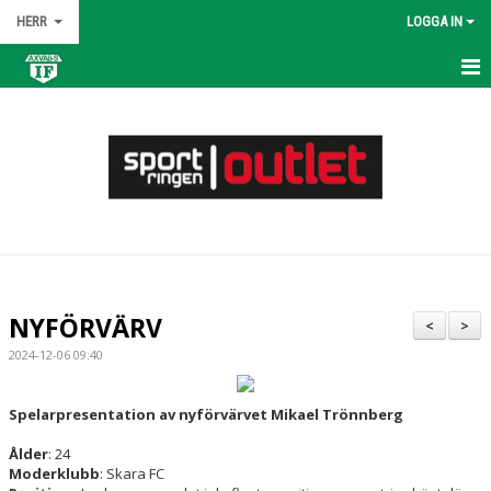
HERR
LOGGA IN
HEM
NYHETER
KALENDER
MATCHER
TRUPPEN
NYFÖRVÄRV
<
>
BILDGALLERI
2024-12-06 09:40
DOKUMENT
Spelarpresentation
av nyförvärvet Mikael Trönnberg
KONTAKT
Ålder
: 24
Moderklubb
: Skara FC