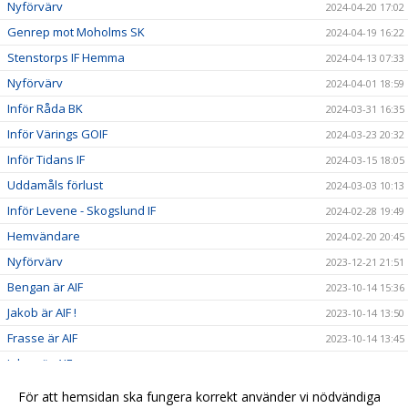
Nyförvärv
2024-04-20 17:02
Genrep mot Moholms SK
2024-04-19 16:22
Stenstorps IF Hemma
2024-04-13 07:33
Nyförvärv
2024-04-01 18:59
Inför Råda BK
2024-03-31 16:35
Inför Värings GOIF
2024-03-23 20:32
Inför Tidans IF
2024-03-15 18:05
Uddamåls förlust
2024-03-03 10:13
Inför Levene - Skogslund IF
2024-02-28 19:49
Hemvändare
2024-02-20 20:45
Nyförvärv
2023-12-21 21:51
Bengan är AIF
2023-10-14 15:36
Jakob är AIF !
2023-10-14 13:50
Frasse är AIF
2023-10-14 13:45
Johan är AIF
2023-10-14 13:40
Jesper är AIF
2023-10-14 13:35
För att hemsidan ska fungera korrekt använder vi nödvändiga