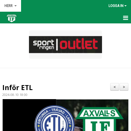
HERR
LOGGA IN
HEM
NYHETER
KALENDER
MATCHER
TRUPPEN
Inför ETL
<
>
BILDGALLERI
2024-08-10 18:00
DOKUMENT
KONTAKT