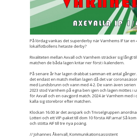
På lördag vankas det superderby när Varnhems IF tar en 4,9 
lokalfotbollens hetaste derby?
Rivaliteten mellan Axvall och Varnhem sträcker sig långt til
matchen de båda lagen kritar ner först i kalendern.
På senare år har lagen drabbat samman ett antal gånger.
det endast en match mellan lagen då det var coronasäso
med Lundsbrunn och vann med 4-2. De vann även serien och
2023 stod Varnhem på egna ben igen och lagen möttes i ut
för Axvall och en oavgjord match. 2024 är Varnhem med i d
kalla sig storebror efter matchen.
Klockan 16.00 är det avspark och Trivselgruppen anordnar
Lotteri och ett VIP-paket till dom 10 första AIF:arna! Så ko
och stötta AIF till tre nya poäng.
// Johannes Åkervall, Kommunikationsassistent