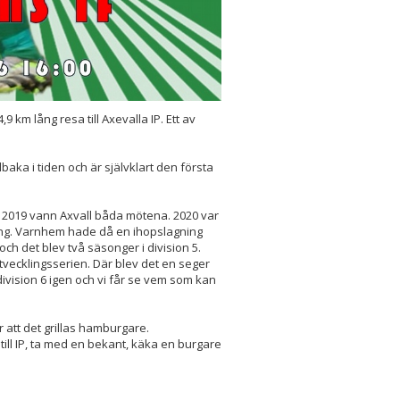
km lång resa till Axevalla IP. Ett av
lbaka i tiden och är självklart den första
 2019 vann Axvall båda mötena. 2020 var
ng. Varnhem hade då en ihopslagning
 det blev två säsonger i division 5.
vecklingsserien. Där blev det en seger
ivision 6 igen och vi får se vem som kan
 att det grillas hamburgare.
m till IP, ta med en bekant, käka en burgare