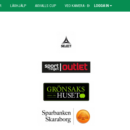
R
LÄXHJÄLP
AXVALLS CUP
VEO KAMERA - BOKNING
LOGGA IN