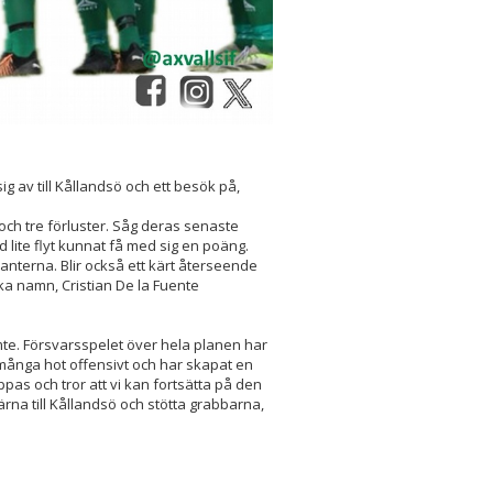
 av till Kållandsö och ett besök på,
 och tre förluster. Såg deras senaste
lite flyt kunnat få med sig en poäng.
nterna. Blir också ett kärt återseende
ka namn, Cristian De la Fuente
emte. Försvarsspelet över hela planen har
n många hot offensivt och har skapat en
ppas och tror att vi kan fortsätta på den
ärna till Kållandsö och stötta grabbarna,