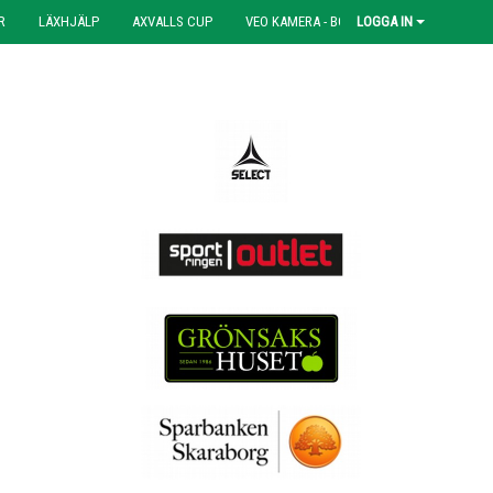
R
LÄXHJÄLP
AXVALLS CUP
VEO KAMERA - BOKNING
LOGGA IN