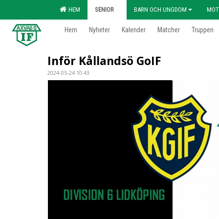
HEM
SENIOR
BARN OCH UNGDOM
MOT
Hem
Nyheter
Kalender
Matcher
Truppen
Inför Kållandsö GoIF
2024-05-24 10:43