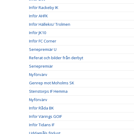
Inför Rackeby IK
Inför AHFK
Inför Hällekis/ Trolmen
Inför JK10
Inför FC Corner
Seriepremiär U
Referat och bilder från derbyt
Seriepremiär
Nyförvärv
Genrep mot Moholms SK
Stenstorps IF Hemma
Nyförvärv
Inför Råda BK
Inför Värings GOIF
Inför Tidans IF
Uddamåls förlust