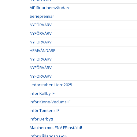
AIF lånar hemvändare
Seriepremiär
NYFÖRVÄRV
NYFÖRVÄRV
NYFÖRVÄRV
HEMVÄNDARE
NYFÖRVÄRV
NYFÖRVÄRV
NYFÖRVÄRV
Ledarstaben Herr 2025
Inför Källby IF
Inför Kinne-Vedums IF
Inför Tomtens IF
Inför Derbyt!
Matchen mot ENV FF inställd!
Inför Kållandsö GoIF