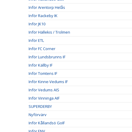
Inför Arentorp Helås
Inför Rackeby IK
Inför JK10
Inför Hällekis / Trolmen
Inför ETL
Inför FC Corner
Inför Lundsbrunns IF
Inför Källby IF
Inför Tomtens IF
Inför Kinne-Vedums IF
Inför Vedums AIS
Inför Vinninga AIF
SUPERDERBY
Nyförvärv
Inför Kållandsö GoIF
Inför ENV