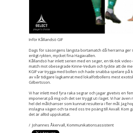
Inför Kållandsö GIF
Dags för säsongens längsta bortamatch då herrarna ger sig
enligt rykten, mycket fina Hagavallen.
Kållandsö har inlett serien med en seger, en tik-tok video
match mot obesegrade Kinne-Vedum och tyckte att de med 
KGIF var trygga med bollen och hade snabba spelare på ka
av vår tidigare lagkamrat med lokalfotbollens mest exotis
Gilbertsson.
Vi har inlett med fyra raka segrar och jagar givetvis en f
imponerat på mig och det ser tryggt ut i laget. Vi har äve
hel del målchanser som kunnat resultera i fler mål. Jag ho
inslagna vägen och ta med oss tre poäng till Axvall. Kom g
det är alltid uppskattat.
/ Johannes Åkervall, Kommunikationsassistent