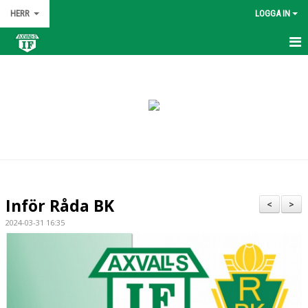
HERR
LOGGA IN
HEM
NYHETER
KALENDER
MATCHER
TRUPPEN
Inför Råda BK
<
>
BILDGALLERI
2024-03-31 16:35
DOKUMENT
KONTAKT