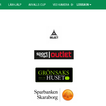
R
LÄXHJÄLP
AXVALLS CUP
VEO KAMERA - BOKNING
LOGGA IN