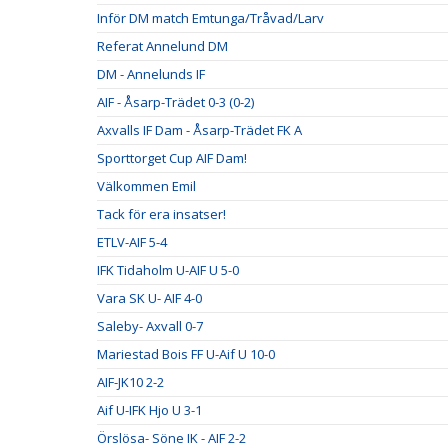
Inför DM match Emtunga/Tråvad/Larv
Referat Annelund DM
DM - Annelunds IF
AIF - Åsarp-Trädet 0-3 (0-2)
Axvalls IF Dam - Åsarp-Trädet FK A
Sporttorget Cup AIF Dam!
Välkommen Emil
Tack för era insatser!
ETLV-AIF 5-4
IFK Tidaholm U-AIF U 5-0
Vara SK U- AIF 4-0
Saleby- Axvall 0-7
Mariestad Bois FF U-Aif U 10-0
AIF-JK10 2-2
Aif U-IFK Hjo U 3-1
Örslösa- Söne IK - AIF 2-2