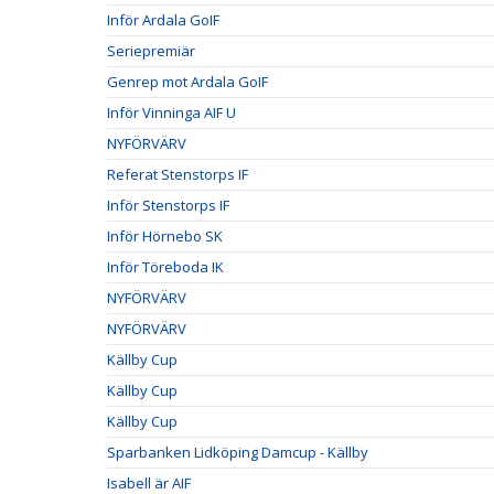
Inför Ardala GoIF
Seriepremiär
Genrep mot Ardala GoIF
Inför Vinninga AIF U
NYFÖRVÄRV
Referat Stenstorps IF
Inför Stenstorps IF
Inför Hörnebo SK
Inför Töreboda IK
NYFÖRVÄRV
NYFÖRVÄRV
Källby Cup
Källby Cup
Källby Cup
Sparbanken Lidköping Damcup - Källby
Isabell är AIF