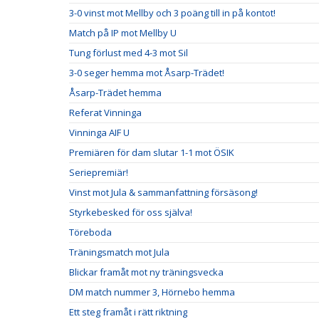
3-0 vinst mot Mellby och 3 poäng till in på kontot!
Match på IP mot Mellby U
Tung förlust med 4-3 mot Sil
3-0 seger hemma mot Åsarp-Trädet!
Åsarp-Trädet hemma
Referat Vinninga
Vinninga AIF U
Premiären för dam slutar 1-1 mot ÖSIK
Seriepremiär!
Vinst mot Jula & sammanfattning försäsong!
Styrkebesked för oss själva!
Töreboda
Träningsmatch mot Jula
Blickar framåt mot ny träningsvecka
DM match nummer 3, Hörnebo hemma
Ett steg framåt i rätt riktning