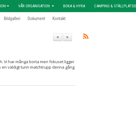
ION
VÅR ORGANISATION
BOKA & HYRA
CAMPING & STÄLLPLATSE
Bildgalleri
Dokument
Kontakt
<
>
h. Vi har många borta men fokuset ligger
 en väldigt tunn matchtrupp denna gång.