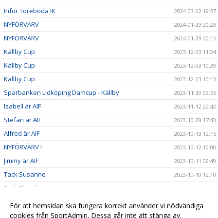
Inför Töreboda IK
2024-03-02 19:37
NYFÖRVÄRV
2024-01-29 20:23
NYFÖRVÄRV
2024-01-29 20:15
Källby Cup
2023-12-03 11:24
Källby Cup
2023-12-03 10:39
Källby Cup
2023-12-03 10:13
Sparbanken Lidköping Damcup - Källby
2023-11-30 09:56
Isabell är AIF
2023-11-12 20:42
Stefan är AIF
2023-10-29 17:43
Alfred är AIF
2023-10-13 12:15
NYFÖRVÄRV !
2023-10-12 10:00
Jimmy är AIF
2023-10-11 09:49
Tack Susanne
2023-10-10 12:10
Tack Thord
2023-10-10 12:00
Tack för all stöd!
2023-10-07 19:13
För att hemsidan ska fungera korrekt använder vi nödvändiga
Referat Vinninga AIF
cookies från SportAdmin. Dessa går inte att stänga av.
2023-09-09 18:31