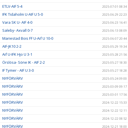
ETLV-AIF 5-4
2025-07-01 08:34
IFK Tidaholm U-AIF U 5-0
2025-06-29 22:23
Vara SK U- AIF 4-0
2025-06-23 16:41
Saleby- Axvall 0-7
2025-06-13 08:09
Mariestad Bois FF U-Aif U 10-0
2025-06-07 20:44
AIF-JK10 2-2
2025-05-29 19:34
Aif U-IFK Hjo U 3-1
2025-05-28 21:56
Örslösa- Söne IK - AIF 2-2
2025-05-27 18:30
IF Tymer - AIF U 3-0
2025-05-27 18:28
NYFÖRVÄRV
2025-05-24 09:00
NYFÖRVÄRV
2025-03-09 09:17
NYFÖRVÄRV
2025-03-01 17:56
NYFÖRVÄRV
2024-12-22 15:33
NYFÖRVÄRV
2024-12-22 12:11
NYFÖRVÄRV
2024-12-22 08:52
NYFÖRVÄRV
2024-12-21 18:00