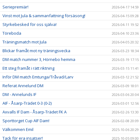
Seriepremiär!
2026-04-17 14:59
Vinst mot Jula & sammanfattning försäsong!
2026-04-15 09:28
Styrkebesked för oss själva!
2026-04-11 19:52
Töreboda
2026-04-10 23:36
Träningsmatch mot Jula
2026-04-05 20:32
Blickar framåt mot ny träningsvecka
2026-03-23 18:34
DM match nummer 3, Hörnebo hemma
2026-03-19 17:15
Ett steg framåt i rätt riktning
2026-03-15 11:41
Inför DM match Emtunga/Tråvad/Larv
2026-03-12 21:52
Referat Annelund DM
2026-03-09 18:01
DM - Annelunds IF
2026-03-06 20:04
AIF - Åsarp-Trädet 0-3 (0-2)
2026-03-01 12:56
Axvalls IF Dam - Åsarp-Trädet FK A
2026-02-26 13:30
Sporttorget Cup AIF Dam!
2026-02-08 20:09
Välkommen Emil
2025-10-06 20:29
Tack för era insatser!
2025-10-05 09:00