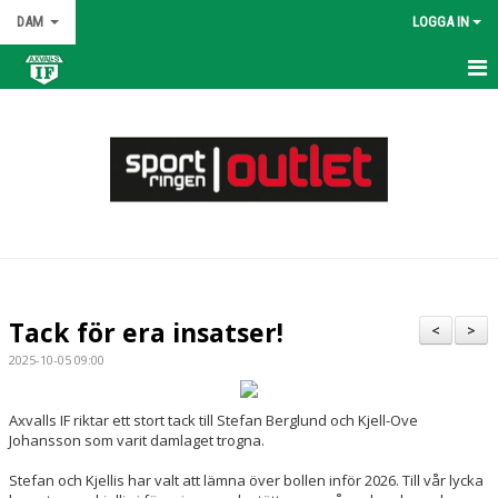
DAM
LOGGA IN
HEM
NYHETER
KALENDER
MATCHER
TRUPPEN
Tack för era insatser!
<
>
BILDGALLERI
2025-10-05 09:00
DOKUMENT
Axvalls IF riktar ett stort tack till Stefan Berglund och Kjell-Ove
Johansson som varit damlaget trogna.
KONTAKT
Stefan och Kjellis har valt att lämna över bollen inför 2026. Till vår lycka