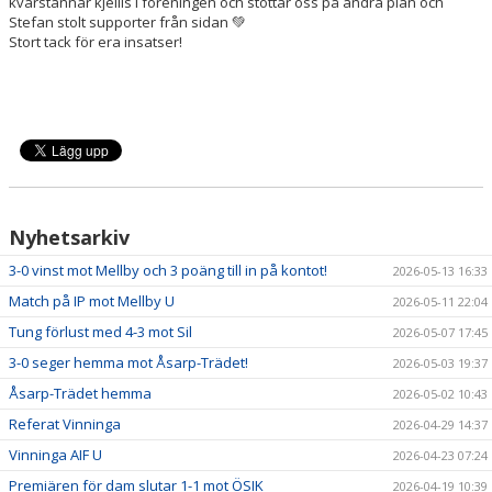
kvarstannar kjellis i föreningen och stöttar oss på andra plan och
Stefan stolt supporter från sidan
💚
Stort tack för era insatser!
Nyhetsarkiv
3-0 vinst mot Mellby och 3 poäng till in på kontot!
2026-05-13 16:33
Match på IP mot Mellby U
2026-05-11 22:04
Tung förlust med 4-3 mot Sil
2026-05-07 17:45
3-0 seger hemma mot Åsarp-Trädet!
2026-05-03 19:37
Åsarp-Trädet hemma
2026-05-02 10:43
Referat Vinninga
2026-04-29 14:37
Vinninga AIF U
2026-04-23 07:24
Premiären för dam slutar 1-1 mot ÖSIK
2026-04-19 10:39