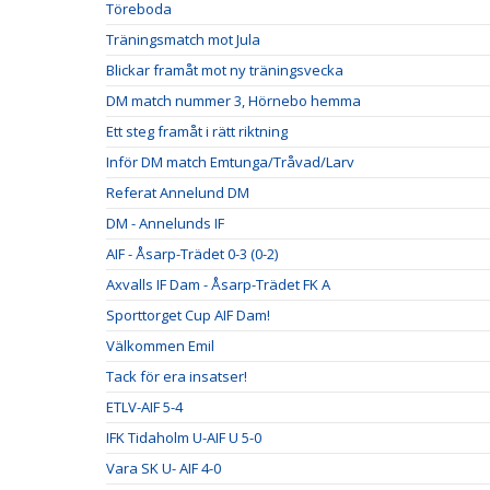
Töreboda
Träningsmatch mot Jula
Blickar framåt mot ny träningsvecka
DM match nummer 3, Hörnebo hemma
Ett steg framåt i rätt riktning
Inför DM match Emtunga/Tråvad/Larv
Referat Annelund DM
DM - Annelunds IF
AIF - Åsarp-Trädet 0-3 (0-2)
Axvalls IF Dam - Åsarp-Trädet FK A
Sporttorget Cup AIF Dam!
Välkommen Emil
Tack för era insatser!
ETLV-AIF 5-4
IFK Tidaholm U-AIF U 5-0
Vara SK U- AIF 4-0