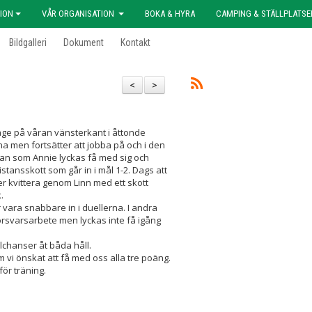
ION
VÅR ORGANISATION
BOKA & HYRA
CAMPING & STÄLLPLATSE
Bildgalleri
Dokument
Kontakt
<
>
läge på våran vänsterkant i åttonde
kna men fortsätter att jobba på och i den
anan som Annie lyckas få med sig och
t distansskott som går in i mål 1-2. Dags att
er kvittera genom Linn med ett skott
.
ver vara snabbare in i duellerna. I andra
 försvarsarbete men lyckas inte få igång
lchanser åt båda håll.
m vi önskat att få med oss alla tre poäng.
ör träning.