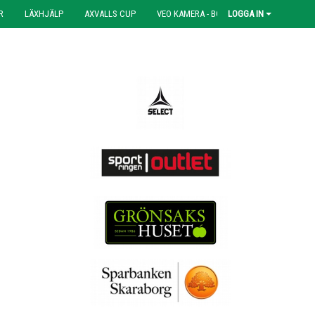
R
LÄXHJÄLP
AXVALLS CUP
VEO KAMERA - BOKNING
LOGGA IN