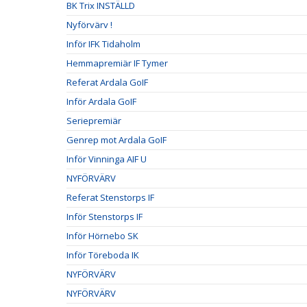
BK Trix INSTÄLLD
Nyförvärv !
Inför IFK Tidaholm
Hemmapremiär IF Tymer
Referat Ardala GoIF
Inför Ardala GoIF
Seriepremiär
Genrep mot Ardala GoIF
Inför Vinninga AIF U
NYFÖRVÄRV
Referat Stenstorps IF
Inför Stenstorps IF
Inför Hörnebo SK
Inför Töreboda IK
NYFÖRVÄRV
NYFÖRVÄRV