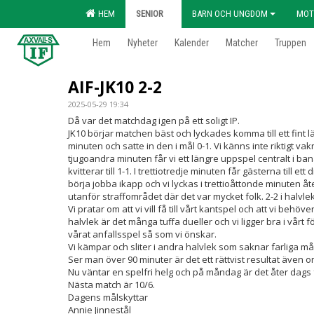
HEM
SENIOR
BARN OCH UNGDOM
MOT
Hem
Nyheter
Kalender
Matcher
Truppen
AIF-JK10 2-2
2025-05-29 19:34
Då var det matchdag igen på ett soligt IP.
JK10 börjar matchen bäst och lyckades komma till ett fint 
minuten och satte in den i mål 0-1. Vi känns inte riktigt va
tjugoandra minuten får vi ett längre uppspel centralt i b
kvitterar till 1-1. I trettiotredje minuten får gästerna till et
börja jobba ikapp och vi lyckas i trettioåttonde minuten åt
utanför straffområdet där det var mycket folk. 2-2 i halvlek
Vi pratar om att vi vill få till vårt kantspel och att vi behö
halvlek är det många tuffa dueller och vi ligger bra i vårt
vårat anfallsspel så som vi önskar.
Vi kämpar och sliter i andra halvlek som saknar farliga må
Ser man över 90 minuter är det ett rättvist resultat även o
Nu väntar en spelfri helg och på måndag är det åter dags f
Nästa match är 10/6.
Dagens målskyttar
Annie Jinnestål