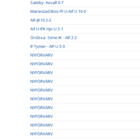
Saleby- Axvall 0-7
Mariestad Bois FF U-Aif U 10-0
AIF-JK10 2-2
Aif U-IFK Hjo U 3-1
Örslösa- Söne IK - AIF 2-2
IF Tymer - AIF U 3-0
NYFÖRVÄRV
NYFÖRVÄRV
NYFÖRVÄRV
NYFÖRVÄRV
NYFÖRVÄRV
NYFÖRVÄRV
NYFÖRVÄRV
NYFÖRVÄRV
NYFÖRVÄRV
NYFÖRVÄRV