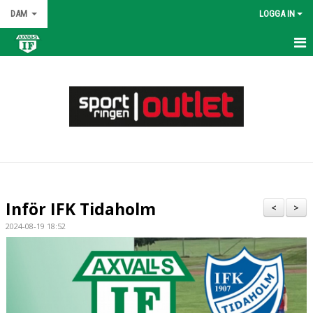
DAM
LOGGA IN
HEM
NYHETER
KALENDER
MATCHER
TRUPPEN
Inför IFK Tidaholm
<
>
BILDGALLERI
2024-08-19 18:52
DOKUMENT
KONTAKT