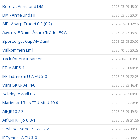
Referat Annelund DM
2026-03-09 18:01
DM - Annelunds IF
2026-03-06 20:04
AIF - Åsarp-Trädet 0-3 (0-2)
2026-03-01 12:56
Axvalls IF Dam - Åsarp-Trädet FK A
2026-02-26 13:30
Sporttorget Cup AIF Dam!
2026-02-08 20:09
Välkommen Emil
2025-10-06 20:29
Tack för era insatser!
2025-10-05 09:00
ETLV-AIF 5-4
2025-07-01 08:34
IFK Tidaholm U-AIF U 5-0
2025-06-29 22:23
Vara SK U- AIF 4-0
2025-06-23 16:41
Saleby- Axvall 0-7
2025-06-13 08:09
Mariestad Bois FF U-Aif U 10-0
2025-06-07 20:44
AIF-JK10 2-2
2025-05-29 19:34
Aif U-IFK Hjo U 3-1
2025-05-28 21:56
Örslösa- Söne IK - AIF 2-2
2025-05-27 18:30
IF Tymer - AIF U 3-0
2025-05-27 18:28