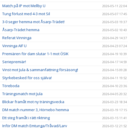
Match på IP mot Mellby U
2026-05-11 22:04
Tung förlust med 4-3 mot Sil
2026-05-07 17:45
3-0 seger hemma mot Åsarp-Trädet!
2026-05-03 19:37
Åsarp-Trädet hemma
2026-05-02 10:43
Referat Vinninga
2026-04-29 14:37
Vinninga AIF U
2026-04-23 07:24
Premiären för dam slutar 1-1 mot ÖSIK
2026-04-19 10:39
Seriepremiär!
2026-04-17 14:59
Vinst mot Jula & sammanfattning försäsong!
2026-04-15 09:28
Styrkebesked för oss själva!
2026-04-11 19:52
Töreboda
2026-04-10 23:36
Träningsmatch mot Jula
2026-04-05 20:32
Blickar framåt mot ny träningsvecka
2026-03-23 18:34
DM match nummer 3, Hörnebo hemma
2026-03-19 17:15
Ett steg framåt i rätt riktning
2026-03-15 11:41
Inför DM match Emtunga/Tråvad/Larv
2026-03-12 21:52