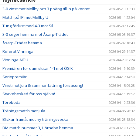
3-0 vinst mot Mellby och 3 poäng till in på kontot!
2026-05-13 16:33
Match på IP mot Mellby U
2026-05-11 22:04
Tung förlust med 4-3 mot Sil
2026-05-07 17:45
3-0 seger hemma mot Åsarp-Trädet!
2026-05-03 19:37
Åsarp-Trädet hemma
2026-05-02 10:43
Referat Vinninga
2026-04-29 14:37
Vinninga AIF U
2026-04-23 07:24
Premiären för dam slutar 1-1 mot ÖSIK
2026-04-19 10:39
Seriepremiär!
2026-04-17 14:59
Vinst mot Jula & sammanfattning försäsong!
2026-04-15 09:28
Styrkebesked för oss själva!
2026-04-11 19:52
Töreboda
2026-04-10 23:36
Träningsmatch mot Jula
2026-04-05 20:32
Blickar framåt mot ny träningsvecka
2026-03-23 18:34
DM match nummer 3, Hörnebo hemma
2026-03-19 17:15