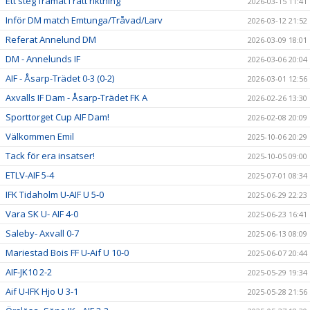
Ett steg framåt i rätt riktning
2026-03-15 11:41
Inför DM match Emtunga/Tråvad/Larv
2026-03-12 21:52
Referat Annelund DM
2026-03-09 18:01
DM - Annelunds IF
2026-03-06 20:04
AIF - Åsarp-Trädet 0-3 (0-2)
2026-03-01 12:56
Axvalls IF Dam - Åsarp-Trädet FK A
2026-02-26 13:30
Sporttorget Cup AIF Dam!
2026-02-08 20:09
Välkommen Emil
2025-10-06 20:29
Tack för era insatser!
2025-10-05 09:00
ETLV-AIF 5-4
2025-07-01 08:34
IFK Tidaholm U-AIF U 5-0
2025-06-29 22:23
Vara SK U- AIF 4-0
2025-06-23 16:41
Saleby- Axvall 0-7
2025-06-13 08:09
Mariestad Bois FF U-Aif U 10-0
2025-06-07 20:44
AIF-JK10 2-2
2025-05-29 19:34
Aif U-IFK Hjo U 3-1
2025-05-28 21:56