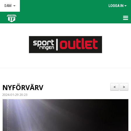
DAM
LOGGA IN
HEM
NYHETER
KALENDER
MATCHER
TRUPPEN
NYFÖRVÄRV
<
>
BILDGALLERI
2024-01-29 20:23
DOKUMENT
KONTAKT