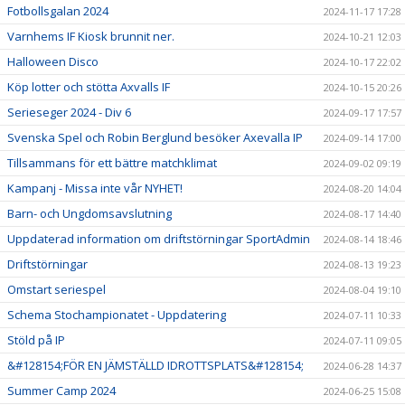
Fotbollsgalan 2024
2024-11-17 17:28
Varnhems IF Kiosk brunnit ner.
2024-10-21 12:03
Halloween Disco
2024-10-17 22:02
Köp lotter och stötta Axvalls IF
2024-10-15 20:26
Serieseger 2024 - Div 6
2024-09-17 17:57
Svenska Spel och Robin Berglund besöker Axevalla IP
2024-09-14 17:00
Tillsammans för ett bättre matchklimat
2024-09-02 09:19
Kampanj - Missa inte vår NYHET!
2024-08-20 14:04
Barn- och Ungdomsavslutning
2024-08-17 14:40
Uppdaterad information om driftstörningar SportAdmin
2024-08-14 18:46
Driftstörningar
2024-08-13 19:23
Omstart seriespel
2024-08-04 19:10
Schema Stochampionatet - Uppdatering
2024-07-11 10:33
Stöld på IP
2024-07-11 09:05
&#128154;FÖR EN JÄMSTÄLLD IDROTTSPLATS&#128154;
2024-06-28 14:37
Summer Camp 2024
2024-06-25 15:08