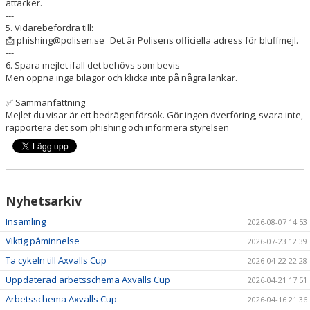
attacker.
---
5. Vidarebefordra till:
📩 phishing@polisen.se Det är Polisens officiella adress för bluffmejl.
---
6. Spara mejlet ifall det behövs som bevis
Men öppna inga bilagor och klicka inte på några länkar.
---
✅ Sammanfattning
Mejlet du visar är ett bedrägeriförsök. Gör ingen överföring, svara inte,
rapportera det som phishing och informera styrelsen
Nyhetsarkiv
Insamling
2026-08-07 14:53
Viktig påminnelse
2026-07-23 12:39
Ta cykeln till Axvalls Cup
2026-04-22 22:28
Uppdaterad arbetsschema Axvalls Cup
2026-04-21 17:51
Arbetsschema Axvalls Cup
2026-04-16 21:36