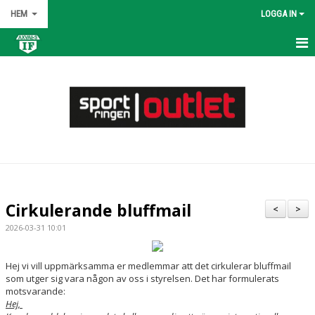
HEM
LOGGA IN
HEM
NYHETER
OM KLUBBEN
KONTAKT
KALENDER
Cirkulerande bluffmail
<
>
BILDGALLERI
2026-03-31 10:01
DOKUMENT
Hej vi vill uppmärksamma er medlemmar att det cirkulerar bluffmail
som utger sig vara någon av oss i styrelsen. Det har formulerats
VÅRA LAG/TRÄNARE
motsvarande:
Hej,
MATCHER