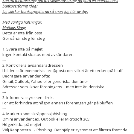
Kan du meddela mig om det skulle passa dig att göra en internationell
banköverföring idag?
Jag skickar bankuppgifterna så snart jag hör av dig.
SPONSORER
Med vänliga hälsningar,
HEDERSUTNÄMNINGAR
Mathias Klang
Detta är inte från oss!
Gör såhär steg för steg
---
1. Svara inte på mejlet
Ingen kontakt ska tas med avsändaren.
---
2. Kontrollera avsändaradressen
I bilden står exempelvis ord@post.com, vilket är ett tecken på bluff.
Bedragare använder ofta:
Gmail, Outlook, Yahoo eller generiska domäner
Adresser som liknar föreningens – men inte är identiska
---
3. Informera styrelsen direkt
För att förhindra att någon annan i föreningen går på bluffen.
---
4. Markera som skräppost/phishing
Om ni använder t.ex. Outlook eller Microsoft 365:
Högerklicka på mejlet
Välj Rapportera → Phishing Det hjälper systemet att filtrera framtida