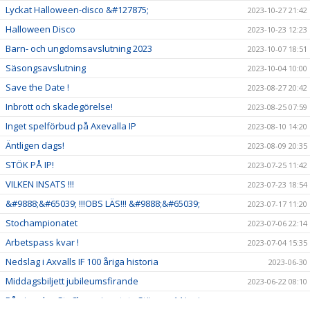
Lyckat Halloween-disco &#127875;
2023-10-27 21:42
Halloween Disco
2023-10-23 12:23
Barn- och ungdomsavslutning 2023
2023-10-07 18:51
Säsongsavslutning
2023-10-04 10:00
Save the Date !
2023-08-27 20:42
Inbrott och skadegörelse!
2023-08-25 07:59
Inget spelförbud på Axevalla IP
2023-08-10 14:20
Äntligen dags!
2023-08-09 20:35
STÖK PÅ IP!
2023-07-25 11:42
VILKEN INSATS !!!
2023-07-23 18:54
&#9888;&#65039; !!!OBS LÄS!!! &#9888;&#65039;
2023-07-17 11:20
Stochampionatet
2023-07-06 22:14
Arbetspass kvar !
2023-07-04 15:35
Nedslag i Axvalls IF 100 åriga historia
2023-06-30
Middagsbiljett jubileumsfirande
2023-06-22 08:10
Påminnelse StoChampionatet - Stänger 14 juni
2023-06-07 21:52