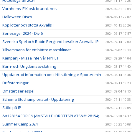
Fotbollsgalan 2024
2024-11-17 17:28
Varnhems IF Kiosk brunnit ner.
2024-10-21 12:03
Halloween Disco
2024-10-17 22:02
Köp lotter och stötta Axvalls IF
2024-10-15 20:26
Serieseger 2024 - Div 6
2024-09-17 17:57
Svenska Spel och Robin Berglund besöker Axevalla IP
2024-09-14 17:00
Tillsammans för ett bättre matchklimat
2024-09-02 09:19
Kampanj - Missa inte vår NYHET!
2024-08-20 14:04
Barn- och Ungdomsavslutning
2024-08-17 14:40
Uppdaterad information om driftstörningar SportAdmin
2024-08-14 18:46
Driftstörningar
2024-08-13 19:23
Omstart seriespel
2024-08-04 19:10
Schema Stochampionatet - Uppdatering
2024-07-11 10:33
Stöld på IP
2024-07-11 09:05
&#128154;FÖR EN JÄMSTÄLLD IDROTTSPLATS&#128154;
2024-06-28 14:37
Summer Camp 2024
2024-06-25 15:08