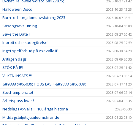
Lyckat Halloween-disco &#127875;
2023-10-27 21:42
Halloween Disco
2023-10-23 12:23
Barn- och ungdomsavslutning 2023
2023-10-07 18:51
Säsongsavslutning
2023-10-04 10:00
Save the Date !
2023-08-27 20:42
Inbrott och skadegörelse!
2023-08-25 07:59
Inget spelförbud på Axevalla IP
2023-08-10 14:20
Äntligen dags!
2023-08-09 20:35
STÖK PÅ IP!
2023-07-25 11:42
VILKEN INSATS !!!
2023-07-23 18:54
&#9888;&#65039; !!!OBS LÄS!!! &#9888;&#65039;
2023-07-17 11:20
Stochampionatet
2023-07-06 22:14
Arbetspass kvar !
2023-07-04 15:35
Nedslag i Axvalls IF 100 åriga historia
2023-06-30
Middagsbiljett jubileumsfirande
2023-06-22 08:10
Påminnelse StoChampionatet - Stänger 14 juni
2023-06-07 21:52