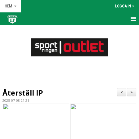
HEM
LOGGA IN
HEM
NYHETER
OM KLUBBEN
KONTAKT
KALENDER
Återställ IP
<
>
BILDGALLERI
2025-07-08 21:21
DOKUMENT
VÅRA LAG/TRÄNARE
MATCHER