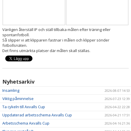
SPONSORER
HEDERSUTNÄMNINGAR
Vänligen återställ IP och ställ tillbaka målen efter träning eller
spontanfotboll.
Så slipper vi att klipparen fastnar i målen och klipper sönder
fotbollsnäten.
Det finns utmärkta platser där målen skall ställas.
Nyhetsarkiv
Insamling
2026-08-07 14:53
Viktig påminnelse
2026-07-23 12:39
Ta cykeln till Axvalls Cup
2026-04-22 22:28
Uppdaterad arbetsschema Axvalls Cup
2026-04-21 17:51
Arbetsschema Axvalls Cup
2026-04-16 21:36