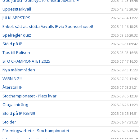
God Jul och Gott Nytt År önskar Axvalls IF!
2025-12-23 15:46
Uppesittarkväll
2025-12-13 20:09
JULKLAPPSTIPS
2025-12-04 17:22
Enkelt sätt att stötta Axvalls IF via Sponsorhuset!
2025-11-16 18:23
Spelregler quiz
2025-09-26 20:32
Stöld på IP
2025-09-11 09:42
Tips till Polisen
2025-08-08 16:38
STO CHAMPIONATET 2025
2025-07-17 16:00
Nya målområden
2025-07-13 15:28
VARNING!!!
2025-07-09 17:42
Återställ IP
2025-07-08 21:21
Stochampionatet - Plats kvar
2025-07-05 12:39
Olaga intrång
2025-06-26 11:23
Stöld på IP IGEN!!!
2025-06-25 14:51
Stölder
2025-06-17 21:28
Föreningsarbete - Stochampionatet
2025-05-16 11:06