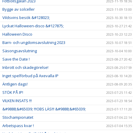
Fotbollsgalan 2023
2023-11-19 18:36
Bygge av solceller
2023-11-09 13:00
Vildsvins besök &#128023;
2023-10-30 18:13
Lyckat Halloween-disco &#127875;
2023-10-27 21:42
Halloween Disco
2023-10-23 12:23
Barn- och ungdomsavslutning 2023
2023-10-07 18:51
Säsongsavslutning
2023-10-04 10:00
Save the Date !
2023-08-27 20:42
Inbrott och skadegörelse!
2023-08-25 07:59
Inget spelförbud på Axevalla IP
2023-08-10 14:20
Äntligen dags!
2023-08-09 20:35
STÖK PÅ IP!
2023-07-25 11:42
VILKEN INSATS !!!
2023-07-23 18:54
&#9888;&#65039; !!!OBS LÄS!!! &#9888;&#65039;
2023-07-17 11:20
Stochampionatet
2023-07-06 22:14
Arbetspass kvar !
2023-07-04 15:35