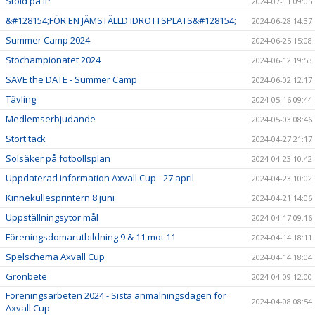
Stöld på IP
2024-07-11 09:05
&#128154;FÖR EN JÄMSTÄLLD IDROTTSPLATS&#128154;
2024-06-28 14:37
Summer Camp 2024
2024-06-25 15:08
Stochampionatet 2024
2024-06-12 19:53
SAVE the DATE - Summer Camp
2024-06-02 12:17
Tävling
2024-05-16 09:44
Medlemserbjudande
2024-05-03 08:46
Stort tack
2024-04-27 21:17
Solsäker på fotbollsplan
2024-04-23 10:42
Uppdaterad information Axvall Cup - 27 april
2024-04-23 10:02
Kinnekullesprintern 8 juni
2024-04-21 14:06
Uppställningsytor mål
2024-04-17 09:16
Föreningsdomarutbildning 9 & 11 mot 11
2024-04-14 18:11
Spelschema Axvall Cup
2024-04-14 18:04
Grönbete
2024-04-09 12:00
Föreningsarbeten 2024 - Sista anmälningsdagen för
2024-04-08 08:54
Axvall Cup