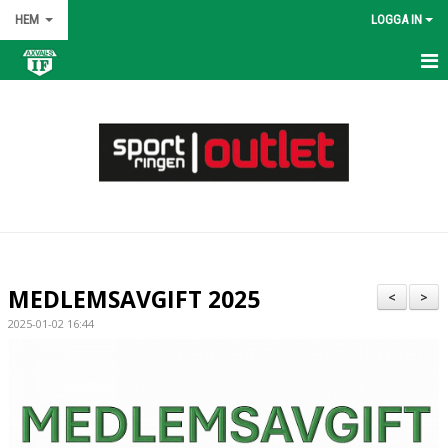
HEM
LOGGA IN
HEM
NYHETER
OM KLUBBEN
KONTAKT
KALENDER
MEDLEMSAVGIFT 2025
<
>
BILDGALLERI
2025-01-02 16:44
DOKUMENT
VÅRA LAG/TRÄNARE
MATCHER