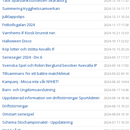
Tack Sparbanksstiftelsen Skaraborg
2024-12-16 11:32
Summering trygghetssamverkan
2024-12-16 11:17
Julklappstips
2024-12-11 10:24
Fotbollsgalan 2024
2024-11-17 17:28
Varnhems IF Kiosk brunnit ner.
2024-10-21 12:03
Halloween Disco
2024-10-17 22:02
Köp lotter och stötta Axvalls IF
2024-10-15 20:26
Serieseger 2024 - Div 6
2024-09-17 17:57
Svenska Spel och Robin Berglund besöker Axevalla IP
2024-09-14 17:00
Tillsammans för ett bättre matchklimat
2024-09-02 09:19
Kampanj - Missa inte vår NYHET!
2024-08-20 14:04
Barn- och Ungdomsavslutning
2024-08-17 14:40
Uppdaterad information om driftstörningar SportAdmin
2024-08-14 18:46
Driftstörningar
2024-08-13 19:23
Omstart seriespel
2024-08-04 19:10
Schema Stochampionatet - Uppdatering
2024-07-11 10:33