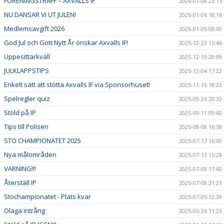
FÖRENINGSTRÄFF – AXVALLS IF
2026-01-08 23:15
NU DANSAR VI UT JULEN!
2026-01-06 18:16
Medlemsavgift 2026
2026-01-05 08:00
God Jul och Gott Nytt År önskar Axvalls IF!
2025-12-23 15:46
Uppesittarkväll
2025-12-13 20:09
JULKLAPPSTIPS
2025-12-04 17:22
Enkelt sätt att stötta Axvalls IF via Sponsorhuset!
2025-11-16 18:23
Spelregler quiz
2025-09-26 20:32
Stöld på IP
2025-09-11 09:42
Tips till Polisen
2025-08-08 16:38
STO CHAMPIONATET 2025
2025-07-17 16:00
Nya målområden
2025-07-13 15:28
VARNING!!!
2025-07-09 17:42
Återställ IP
2025-07-08 21:21
Stochampionatet - Plats kvar
2025-07-05 12:39
Olaga intrång
2025-06-26 11:23