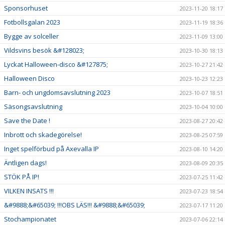
Sponsorhuset
2023-11-20 18:17
Fotbollsgalan 2023
2023-11-19 18:36
Bygge av solceller
2023-11-09 13:00
Vildsvins besök &#128023;
2023-10-30 18:13
Lyckat Halloween-disco &#127875;
2023-10-27 21:42
Halloween Disco
2023-10-23 12:23
Barn- och ungdomsavslutning 2023
2023-10-07 18:51
Säsongsavslutning
2023-10-04 10:00
Save the Date !
2023-08-27 20:42
Inbrott och skadegörelse!
2023-08-25 07:59
Inget spelförbud på Axevalla IP
2023-08-10 14:20
Äntligen dags!
2023-08-09 20:35
STÖK PÅ IP!
2023-07-25 11:42
VILKEN INSATS !!!
2023-07-23 18:54
&#9888;&#65039; !!!OBS LÄS!!! &#9888;&#65039;
2023-07-17 11:20
Stochampionatet
2023-07-06 22:14