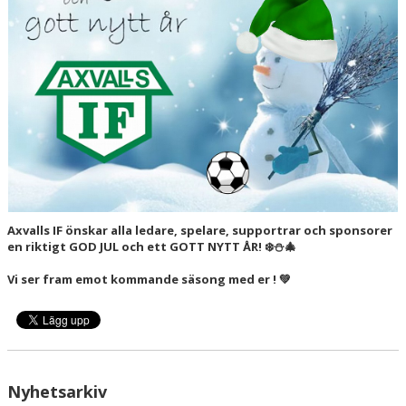
SPONSORER
HEDERSUTNÄMNINGAR
Axvalls IF önskar alla ledare, spelare, supportrar och sponsorer
en riktigt GOD JUL och ett GOTT NYTT ÅR! ❄️⛄️🎄
Vi ser fram emot kommande säsong med er ! 💚
Nyhetsarkiv