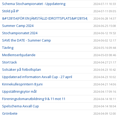
Schema Stochampionatet - Uppdatering
2024-07-11 10:33
Stöld på IP
2024-07-11 09:05
&#128154;FÖR EN JÄMSTÄLLD IDROTTSPLATS&#128154;
2024-06-28 14:37
Summer Camp 2024
2024-06-25 15:08
Stochampionatet 2024
2024-06-12 19:53
SAVE the DATE - Summer Camp
2024-06-02 12:17
Tävling
2024-05-16 09:44
Medlemserbjudande
2024-05-03 08:46
Stort tack
2024-04-27 21:17
Solsäker på fotbollsplan
2024-04-23 10:42
Uppdaterad information Axvall Cup - 27 april
2024-04-23 10:02
Kinnekullesprintern 8 juni
2024-04-21 14:06
Uppställningsytor mål
2024-04-17 09:16
Föreningsdomarutbildning 9 & 11 mot 11
2024-04-14 18:11
Spelschema Axvall Cup
2024-04-14 18:04
Grönbete
2024-04-09 12:00