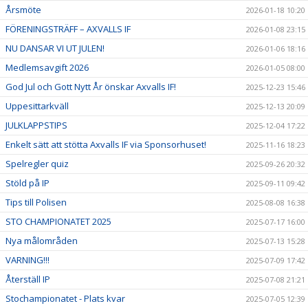
Årsmöte
2026-01-18 10:20
FÖRENINGSTRÄFF – AXVALLS IF
2026-01-08 23:15
NU DANSAR VI UT JULEN!
2026-01-06 18:16
Medlemsavgift 2026
2026-01-05 08:00
God Jul och Gott Nytt År önskar Axvalls IF!
2025-12-23 15:46
Uppesittarkväll
2025-12-13 20:09
JULKLAPPSTIPS
2025-12-04 17:22
Enkelt sätt att stötta Axvalls IF via Sponsorhuset!
2025-11-16 18:23
Spelregler quiz
2025-09-26 20:32
Stöld på IP
2025-09-11 09:42
Tips till Polisen
2025-08-08 16:38
STO CHAMPIONATET 2025
2025-07-17 16:00
Nya målområden
2025-07-13 15:28
VARNING!!!
2025-07-09 17:42
Återställ IP
2025-07-08 21:21
Stochampionatet - Plats kvar
2025-07-05 12:39