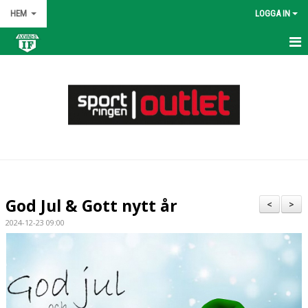
HEM
LOGGA IN
HEM
NYHETER
OM KLUBBEN
KONTAKT
KALENDER
God Jul & Gott nytt år
<
>
BILDGALLERI
2024-12-23 09:00
DOKUMENT
VÅRA LAG/TRÄNARE
MATCHER