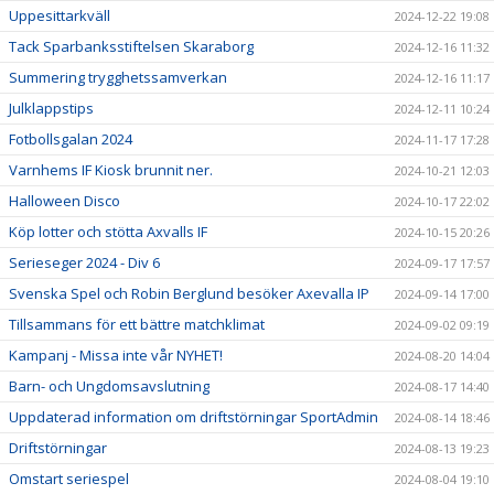
Uppesittarkväll
2024-12-22 19:08
Tack Sparbanksstiftelsen Skaraborg
2024-12-16 11:32
Summering trygghetssamverkan
2024-12-16 11:17
Julklappstips
2024-12-11 10:24
Fotbollsgalan 2024
2024-11-17 17:28
Varnhems IF Kiosk brunnit ner.
2024-10-21 12:03
Halloween Disco
2024-10-17 22:02
Köp lotter och stötta Axvalls IF
2024-10-15 20:26
Serieseger 2024 - Div 6
2024-09-17 17:57
Svenska Spel och Robin Berglund besöker Axevalla IP
2024-09-14 17:00
Tillsammans för ett bättre matchklimat
2024-09-02 09:19
Kampanj - Missa inte vår NYHET!
2024-08-20 14:04
Barn- och Ungdomsavslutning
2024-08-17 14:40
Uppdaterad information om driftstörningar SportAdmin
2024-08-14 18:46
Driftstörningar
2024-08-13 19:23
Omstart seriespel
2024-08-04 19:10