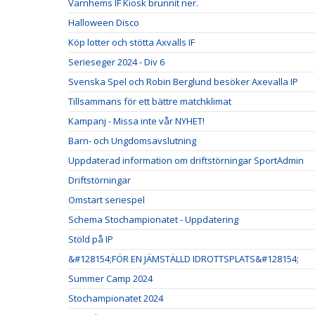
Varnhems IF Kiosk brunnit ner.
Halloween Disco
Köp lotter och stötta Axvalls IF
Serieseger 2024 - Div 6
Svenska Spel och Robin Berglund besöker Axevalla IP
Tillsammans för ett bättre matchklimat
Kampanj - Missa inte vår NYHET!
Barn- och Ungdomsavslutning
Uppdaterad information om driftstörningar SportAdmin
Driftstörningar
Omstart seriespel
Schema Stochampionatet - Uppdatering
Stöld på IP
&#128154;FÖR EN JÄMSTÄLLD IDROTTSPLATS&#128154;
Summer Camp 2024
Stochampionatet 2024