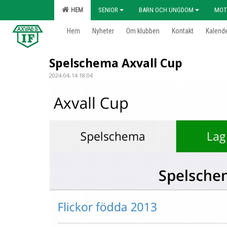
HEM
SENIOR
BARN OCH UNGDOM
MOT
Hem
Nyheter
Om klubben
Kontakt
Kalend
Spelschema Axvall Cup
2024-04-14 18:04