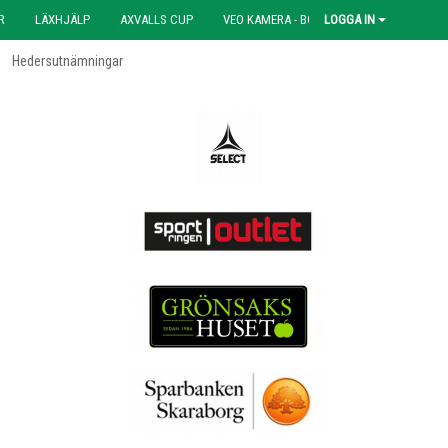
R
LÄXHJÄLP
AXVALLS CUP
VEO KAMERA - BOKNING
LOGGA IN
Hedersutnämningar