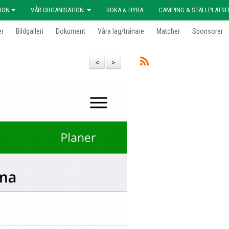
ION
VÅR ORGANISATION
BOKA & HYRA
CAMPING & STÄLLPLATSE
er
Bildgalleri
Dokument
Våra lag/tränare
Matcher
Sponsorer
<
>