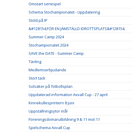
Omstart seriespel
Schema Stochampionatet - Uppdatering
Stöld på IP
&#128154;FÖR EN JÄMSTÄLLD IDROTTSPLATS&#128154;
Summer Camp 2024
Stochampionatet 2024
SAVE the DATE - Summer Camp
Tävling
Medlemserbjudande
Stort tack
Solsäker på fotbollsplan
Uppdaterad information Axvall Cup - 27 april
Kinnekullesprintern 8 juni
Uppställningsytor mål
Föreningsdomarutbildning 9 & 11 mot 11
Spelschema Axvall Cup