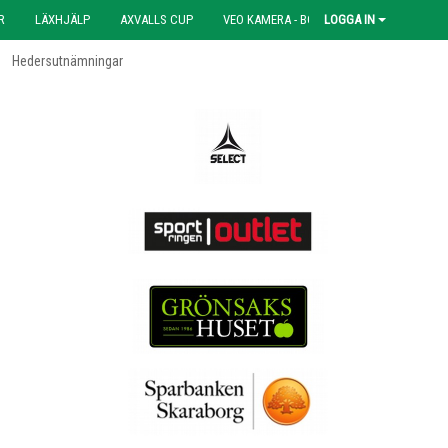
R
LÄXHJÄLP
AXVALLS CUP
VEO KAMERA - BOKNING
LOGGA IN
Hedersutnämningar