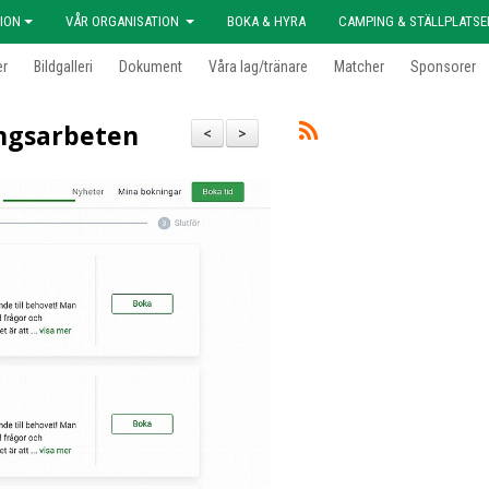
ION
VÅR ORGANISATION
BOKA & HYRA
CAMPING & STÄLLPLATSE
er
Bildgalleri
Dokument
Våra lag/tränare
Matcher
Sponsorer
ngsarbeten
<
>