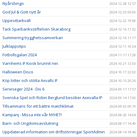
Nyårsbingo
2024-12-28 12:57
God Jul & Gott nytt år
2024-12-23 09:00
Uppesittarkväll
2024-12-22 19:08
Tack Sparbanksstiftelsen Skaraborg
2024-12-16 11:32
Summering trygghetssamverkan
2024-12-16 11:17
Julklappstips
2024-12-11 10:24
Fotbollsgalan 2024
2024-11-17 17:28
Varnhems IF Kiosk brunnit ner.
2024-10-21 12:03
Halloween Disco
2024-10-17 22:02
Köp lotter och stötta Axvalls IF
2024-10-15 20:26
Serieseger 2024 - Div 6
2024-09-17 17:57
Svenska Spel och Robin Berglund besöker Axevalla IP
2024-09-14 17:00
Tillsammans för ett bättre matchklimat
2024-09-02 09:19
Kampanj - Missa inte vår NYHET!
2024-08-20 14:04
Barn- och Ungdomsavslutning
2024-08-17 14:40
Uppdaterad information om driftstörningar SportAdmin
2024-08-14 18:46