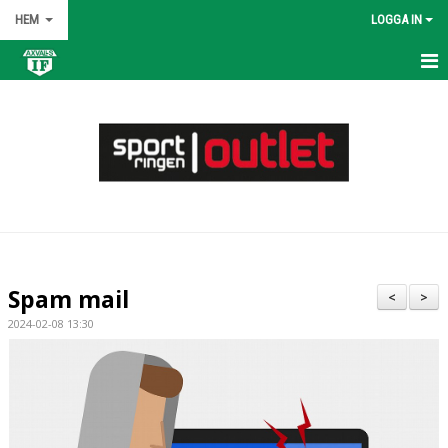
HEM
LOGGA IN
HEM
NYHETER
OM KLUBBEN
KONTAKT
KALENDER
Spam mail
<
>
BILDGALLERI
2024-02-08 13:30
DOKUMENT
VÅRA LAG/TRÄNARE
MATCHER