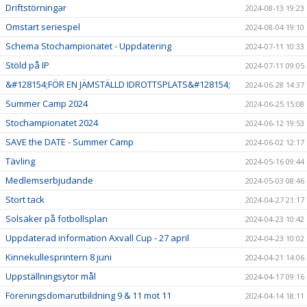
Driftstörningar
2024-08-13 19:23
Omstart seriespel
2024-08-04 19:10
Schema Stochampionatet - Uppdatering
2024-07-11 10:33
Stöld på IP
2024-07-11 09:05
&#128154;FÖR EN JÄMSTÄLLD IDROTTSPLATS&#128154;
2024-06-28 14:37
Summer Camp 2024
2024-06-25 15:08
Stochampionatet 2024
2024-06-12 19:53
SAVE the DATE - Summer Camp
2024-06-02 12:17
Tävling
2024-05-16 09:44
Medlemserbjudande
2024-05-03 08:46
Stort tack
2024-04-27 21:17
Solsäker på fotbollsplan
2024-04-23 10:42
Uppdaterad information Axvall Cup - 27 april
2024-04-23 10:02
Kinnekullesprintern 8 juni
2024-04-21 14:06
Uppställningsytor mål
2024-04-17 09:16
Föreningsdomarutbildning 9 & 11 mot 11
2024-04-14 18:11