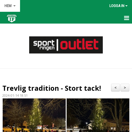
HEM
LOGGA IN
HEM
NYHETER
OM KLUBBEN
KONTAKT
KALENDER
Trevlig tradition - Stort tack!
<
>
BILDGALLERI
2024-01-14 18:51
DOKUMENT
VÅRA LAG/TRÄNARE
MATCHER