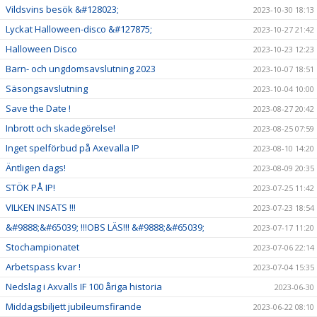
Vildsvins besök &#128023;
2023-10-30 18:13
Lyckat Halloween-disco &#127875;
2023-10-27 21:42
Halloween Disco
2023-10-23 12:23
Barn- och ungdomsavslutning 2023
2023-10-07 18:51
Säsongsavslutning
2023-10-04 10:00
Save the Date !
2023-08-27 20:42
Inbrott och skadegörelse!
2023-08-25 07:59
Inget spelförbud på Axevalla IP
2023-08-10 14:20
Äntligen dags!
2023-08-09 20:35
STÖK PÅ IP!
2023-07-25 11:42
VILKEN INSATS !!!
2023-07-23 18:54
&#9888;&#65039; !!!OBS LÄS!!! &#9888;&#65039;
2023-07-17 11:20
Stochampionatet
2023-07-06 22:14
Arbetspass kvar !
2023-07-04 15:35
Nedslag i Axvalls IF 100 åriga historia
2023-06-30
Middagsbiljett jubileumsfirande
2023-06-22 08:10