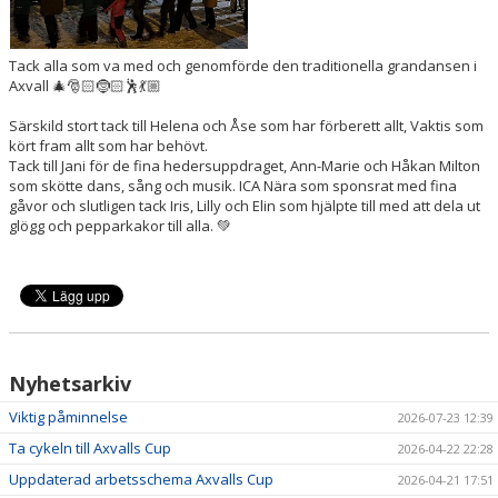
Tack alla som va med och genomförde den traditionella grandansen i
Axvall 🎄🎅🏻🤶🏻🕺💃🏼
Särskild stort tack till Helena och Åse som har förberett allt, Vaktis som
kört fram allt som har behövt.
Tack till Jani för de fina hedersuppdraget, Ann-Marie och Håkan Milton
som skötte dans, sång och musik. ICA Nära som sponsrat med fina
gåvor och slutligen tack Iris, Lilly och Elin som hjälpte till med att dela ut
glögg och pepparkakor till alla. 💚
Nyhetsarkiv
Viktig påminnelse
2026-07-23 12:39
Ta cykeln till Axvalls Cup
2026-04-22 22:28
Uppdaterad arbetsschema Axvalls Cup
2026-04-21 17:51