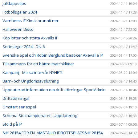
Julklappstips
2024-12-11 10:24
Fotbollsgalan 2024
2024-11-17 17:28
Varnhems IF Kiosk brunnit ner.
2024-10-21 12:03
Halloween Disco
2024-10-17 22:02
Köp lotter och stötta Axvalls IF
2024-10-15 20:26
Serieseger 2024 - Div 6
2024-09-17 17:57
Svenska Spel och Robin Berglund besöker Axevalla IP
2024-09-14 17:00
Tillsammans för ett bättre matchklimat
2024-09-02 09:19
Kampanj - Missa inte vår NYHET!
2024-08-20 14:04
Barn- och Ungdomsavslutning
2024-08-17 14:40
Uppdaterad information om driftstörningar SportAdmin
2024-08-14 18:46
Driftstörningar
2024-08-13 19:23
Omstart seriespel
2024-08-04 19:10
Schema Stochampionatet - Uppdatering
2024-07-11 10:33
Stöld på IP
2024-07-11 09:05
&#128154;FÖR EN JÄMSTÄLLD IDROTTSPLATS&#128154;
2024-06-28 14:37