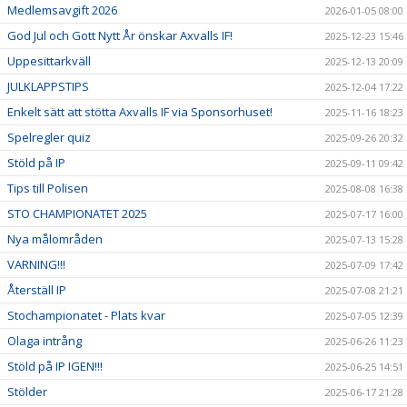
Medlemsavgift 2026
2026-01-05 08:00
God Jul och Gott Nytt År önskar Axvalls IF!
2025-12-23 15:46
Uppesittarkväll
2025-12-13 20:09
JULKLAPPSTIPS
2025-12-04 17:22
Enkelt sätt att stötta Axvalls IF via Sponsorhuset!
2025-11-16 18:23
Spelregler quiz
2025-09-26 20:32
Stöld på IP
2025-09-11 09:42
Tips till Polisen
2025-08-08 16:38
STO CHAMPIONATET 2025
2025-07-17 16:00
Nya målområden
2025-07-13 15:28
VARNING!!!
2025-07-09 17:42
Återställ IP
2025-07-08 21:21
Stochampionatet - Plats kvar
2025-07-05 12:39
Olaga intrång
2025-06-26 11:23
Stöld på IP IGEN!!!
2025-06-25 14:51
Stölder
2025-06-17 21:28