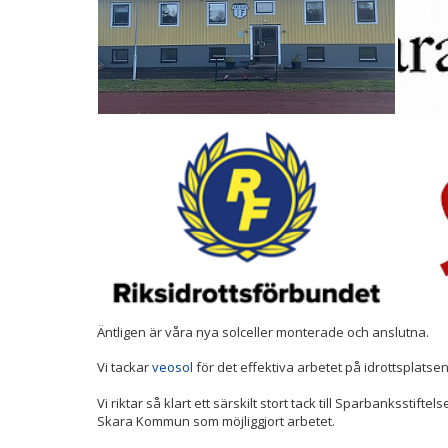
Äntligen är våra nya solceller monterade och anslutna.
Vi tackar
veosol
för det effektiva arbetet på idrottsplatse
Vi riktar så klart ett särskilt stort tack till Sparbanksstif
Skara Kommun som möjliggjort arbetet.