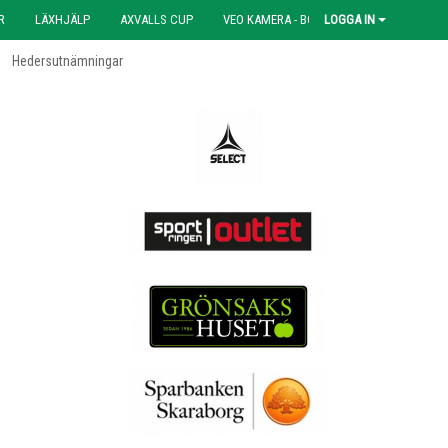
R
LÄXHJÄLP
AXVALLS CUP
VEO KAMERA - BOKNING
LOGGA IN
Hedersutnämningar