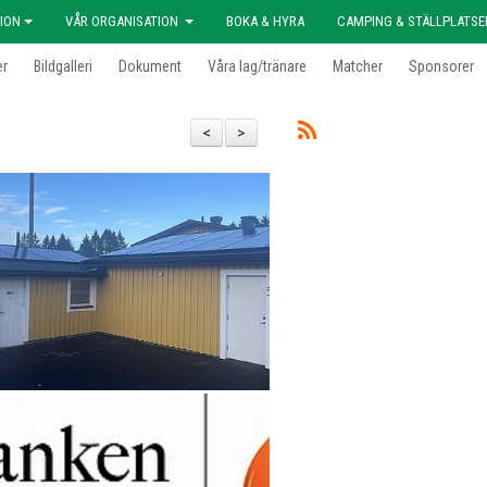
ION
VÅR ORGANISATION
BOKA & HYRA
CAMPING & STÄLLPLATSE
er
Bildgalleri
Dokument
Våra lag/tränare
Matcher
Sponsorer
<
>