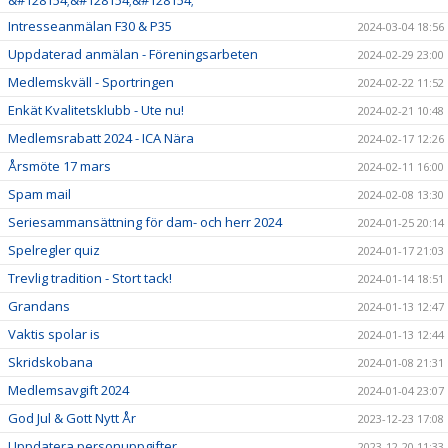
&#128154;&#128154;&#128154;
Intresseanmälan F30 & P35
2024-03-04 18:56
Uppdaterad anmälan - Föreningsarbeten
2024-02-29 23:00
Medlemskväll - Sportringen
2024-02-22 11:52
Enkät Kvalitetsklubb - Ute nu!
2024-02-21 10:48
Medlemsrabatt 2024 - ICA Nära
2024-02-17 12:26
Årsmöte 17 mars
2024-02-11 16:00
Spam mail
2024-02-08 13:30
Seriesammansättning för dam- och herr 2024
2024-01-25 20:14
Spelregler quiz
2024-01-17 21:03
Trevlig tradition - Stort tack!
2024-01-14 18:51
Grandans
2024-01-13 12:47
Vaktis spolar is
2024-01-13 12:44
Skridskobana
2024-01-08 21:31
Medlemsavgift 2024
2024-01-04 23:07
God Jul & Gott Nytt År
2023-12-23 17:08
Uppdatera personuppgifter
2023-12-20 11:33