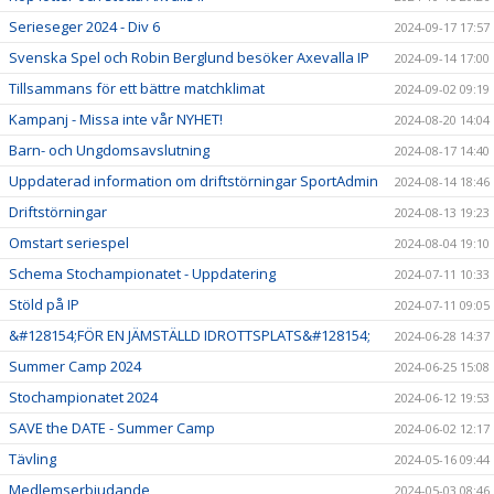
Serieseger 2024 - Div 6
2024-09-17 17:57
Svenska Spel och Robin Berglund besöker Axevalla IP
2024-09-14 17:00
Tillsammans för ett bättre matchklimat
2024-09-02 09:19
Kampanj - Missa inte vår NYHET!
2024-08-20 14:04
Barn- och Ungdomsavslutning
2024-08-17 14:40
Uppdaterad information om driftstörningar SportAdmin
2024-08-14 18:46
Driftstörningar
2024-08-13 19:23
Omstart seriespel
2024-08-04 19:10
Schema Stochampionatet - Uppdatering
2024-07-11 10:33
Stöld på IP
2024-07-11 09:05
&#128154;FÖR EN JÄMSTÄLLD IDROTTSPLATS&#128154;
2024-06-28 14:37
Summer Camp 2024
2024-06-25 15:08
Stochampionatet 2024
2024-06-12 19:53
SAVE the DATE - Summer Camp
2024-06-02 12:17
Tävling
2024-05-16 09:44
Medlemserbjudande
2024-05-03 08:46