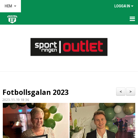
HEM
LOGGA IN
HEM
NYHETER
OM KLUBBEN
KONTAKT
KALENDER
Fotbollsgalan 2023
<
>
BILDGALLERI
2023-11-19 18:36
DOKUMENT
VÅRA LAG/TRÄNARE
MATCHER