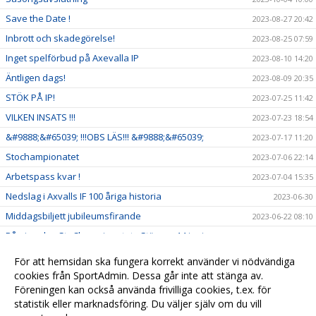
Save the Date !
2023-08-27 20:42
Inbrott och skadegörelse!
2023-08-25 07:59
Inget spelförbud på Axevalla IP
2023-08-10 14:20
Äntligen dags!
2023-08-09 20:35
STÖK PÅ IP!
2023-07-25 11:42
VILKEN INSATS !!!
2023-07-23 18:54
&#9888;&#65039; !!!OBS LÄS!!! &#9888;&#65039;
2023-07-17 11:20
Stochampionatet
2023-07-06 22:14
Arbetspass kvar !
2023-07-04 15:35
Nedslag i Axvalls IF 100 åriga historia
2023-06-30
Middagsbiljett jubileumsfirande
2023-06-22 08:10
Påminnelse StoChampionatet - Stänger 14 juni
2023-06-07 21:52
Jubileumsfirande
2023-06-07 10:14
För att hemsidan ska fungera korrekt använder vi nödvändiga
Exklusivt Padel erbjudande
cookies från SportAdmin. Dessa går inte att stänga av.
2023-05-31 18:28
Föreningen kan också använda frivilliga cookies, t.ex. för
2023-05-11 15:51
statistik eller marknadsföring. Du väljer själv om du vill