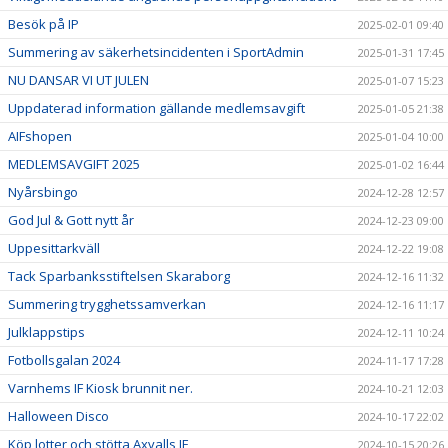
Besök på IP
2025-02-01 09:40
Summering av säkerhetsincidenten i SportAdmin
2025-01-31 17:45
NU DANSAR VI UT JULEN
2025-01-07 15:23
Uppdaterad information gällande medlemsavgift
2025-01-05 21:38
AIFshopen
2025-01-04 10:00
MEDLEMSAVGIFT 2025
2025-01-02 16:44
Nyårsbingo
2024-12-28 12:57
God Jul & Gott nytt år
2024-12-23 09:00
Uppesittarkväll
2024-12-22 19:08
Tack Sparbanksstiftelsen Skaraborg
2024-12-16 11:32
Summering trygghetssamverkan
2024-12-16 11:17
Julklappstips
2024-12-11 10:24
Fotbollsgalan 2024
2024-11-17 17:28
Varnhems IF Kiosk brunnit ner.
2024-10-21 12:03
Halloween Disco
2024-10-17 22:02
Köp lotter och stötta Axvalls IF
2024-10-15 20:26