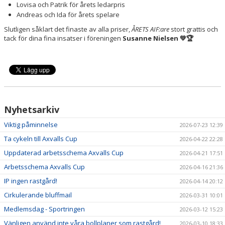
Lovisa och Patrik för årets ledarpris
Andreas och Ida för årets spelare
Slutligen såklart det finaste av alla priser,
ÅRETS AIF:are
stort grattis och
tack för dina fina insatser i föreningen
Susanne Nielsen 💚🏆
Nyhetsarkiv
Viktig påminnelse
2026-07-23 12:39
Ta cykeln till Axvalls Cup
2026-04-22 22:28
Uppdaterad arbetsschema Axvalls Cup
2026-04-21 17:51
Arbetsschema Axvalls Cup
2026-04-16 21:36
IP ingen rastgård!
2026-04-14 20:12
Cirkulerande bluffmail
2026-03-31 10:01
Medlemsdag - Sportringen
2026-03-12 15:23
Vänligen använd inte våra bollplaner som rastgård!
2026-03-10 18:33