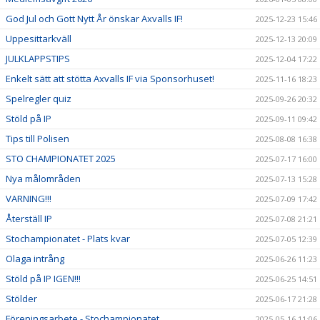
God Jul och Gott Nytt År önskar Axvalls IF!
2025-12-23 15:46
Uppesittarkväll
2025-12-13 20:09
JULKLAPPSTIPS
2025-12-04 17:22
Enkelt sätt att stötta Axvalls IF via Sponsorhuset!
2025-11-16 18:23
Spelregler quiz
2025-09-26 20:32
Stöld på IP
2025-09-11 09:42
Tips till Polisen
2025-08-08 16:38
STO CHAMPIONATET 2025
2025-07-17 16:00
Nya målområden
2025-07-13 15:28
VARNING!!!
2025-07-09 17:42
Återställ IP
2025-07-08 21:21
Stochampionatet - Plats kvar
2025-07-05 12:39
Olaga intrång
2025-06-26 11:23
Stöld på IP IGEN!!!
2025-06-25 14:51
Stölder
2025-06-17 21:28
Föreningsarbete - Stochampionatet
2025-05-16 11:06