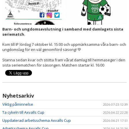
SPONSORER
HEDERSUTNÄMNINGAR
Barn- och ungdomsavslutning i samband med damlagets sista
seriematch.
Kom till IP lördag 7 oktober kl. 15:00 och uppmärksamma våra barn- och
ungdomslag för en väl genomförd säsong! 💚
Stanna sedan kvar och stötta fram vårat damlag till hemmaseger i den
sista seriematchen för säsongen. Matchen startar kl. 16:00
Nyhetsarkiv
Viktig påminnelse
2026-07-23 12:39
Ta cykeln till Axvalls Cup
2026-04-22 22:28
Uppdaterad arbetsschema Axvalls Cup
2026-04-21 17:51
Arbetsschema Axvalls Cup
2026-04-16 21:36