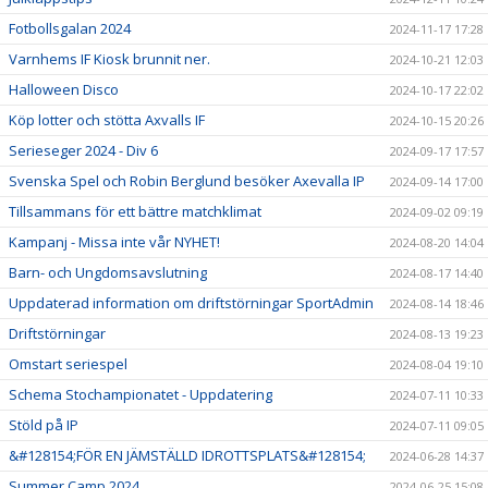
Fotbollsgalan 2024
2024-11-17 17:28
Varnhems IF Kiosk brunnit ner.
2024-10-21 12:03
Halloween Disco
2024-10-17 22:02
Köp lotter och stötta Axvalls IF
2024-10-15 20:26
Serieseger 2024 - Div 6
2024-09-17 17:57
Svenska Spel och Robin Berglund besöker Axevalla IP
2024-09-14 17:00
Tillsammans för ett bättre matchklimat
2024-09-02 09:19
Kampanj - Missa inte vår NYHET!
2024-08-20 14:04
Barn- och Ungdomsavslutning
2024-08-17 14:40
Uppdaterad information om driftstörningar SportAdmin
2024-08-14 18:46
Driftstörningar
2024-08-13 19:23
Omstart seriespel
2024-08-04 19:10
Schema Stochampionatet - Uppdatering
2024-07-11 10:33
Stöld på IP
2024-07-11 09:05
&#128154;FÖR EN JÄMSTÄLLD IDROTTSPLATS&#128154;
2024-06-28 14:37
Summer Camp 2024
2024-06-25 15:08