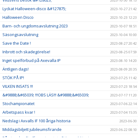
Vildsvins besök &#128023;
2023-10-30 18:13
Lyckat Halloween-disco &#127875;
2023-10-27 21:42
Halloween Disco
2023-10-23 12:23
Barn- och ungdomsavslutning 2023
2023-10-07 18:51
Säsongsavslutning
2023-10-04 10:00
Save the Date !
2023-08-27 20:42
Inbrott och skadegörelse!
2023-08-25 07:59
Inget spelförbud på Axevalla IP
2023-08-10 14:20
Äntligen dags!
2023-08-09 20:35
STÖK PÅ IP!
2023-07-25 11:42
VILKEN INSATS !!!
2023-07-23 18:54
&#9888;&#65039; !!!OBS LÄS!!! &#9888;&#65039;
2023-07-17 11:20
Stochampionatet
2023-07-06 22:14
Arbetspass kvar !
2023-07-04 15:35
Nedslag i Axvalls IF 100 åriga historia
2023-06-30
Middagsbiljett jubileumsfirande
2023-06-22 08:10