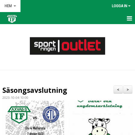
HEM
LOGGA IN
HEM
NYHETER
OM KLUBBEN
KONTAKT
KALENDER
Säsongsavslutning
<
>
BILDGALLERI
2023-10-04 10:00
DOKUMENT
VÅRA LAG/TRÄNARE
MATCHER