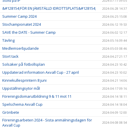
Stöld på IP
2024-07-11 09:05
&#128154;FÖR EN JÄMSTÄLLD IDROTTSPLATS&#128154;
2024-06-28 14:37
Summer Camp 2024
2024-06-25 15:08
Stochampionatet 2024
2024-06-12 19:53
SAVE the DATE - Summer Camp
2024-06-02 12:17
Tävling
2024-05-16 09:44
Medlemserbjudande
2024-05-03 08:46
Stort tack
2024-04-27 21:17
Solsäker på fotbollsplan
2024-04-23 10:42
Uppdaterad information Axvall Cup - 27 april
2024-04-23 10:02
Kinnekullesprintern 8 juni
2024-04-21 14:06
Uppställningsytor mål
2024-04-17 09:16
Föreningsdomarutbildning 9 & 11 mot 11
2024-04-14 18:11
Spelschema Axvall Cup
2024-04-14 18:04
Grönbete
2024-04-09 12:00
Föreningsarbeten 2024 - Sista anmälningsdagen för
2024-04-08 08:54
Axvall Cup