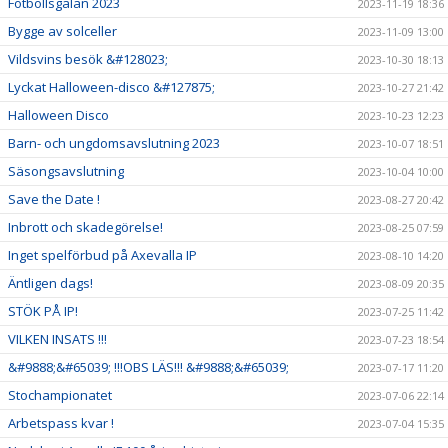
Fotbollsgalan 2023
2023-11-19 18:36
Bygge av solceller
2023-11-09 13:00
Vildsvins besök &#128023;
2023-10-30 18:13
Lyckat Halloween-disco &#127875;
2023-10-27 21:42
Halloween Disco
2023-10-23 12:23
Barn- och ungdomsavslutning 2023
2023-10-07 18:51
Säsongsavslutning
2023-10-04 10:00
Save the Date !
2023-08-27 20:42
Inbrott och skadegörelse!
2023-08-25 07:59
Inget spelförbud på Axevalla IP
2023-08-10 14:20
Äntligen dags!
2023-08-09 20:35
STÖK PÅ IP!
2023-07-25 11:42
VILKEN INSATS !!!
2023-07-23 18:54
&#9888;&#65039; !!!OBS LÄS!!! &#9888;&#65039;
2023-07-17 11:20
Stochampionatet
2023-07-06 22:14
Arbetspass kvar !
2023-07-04 15:35