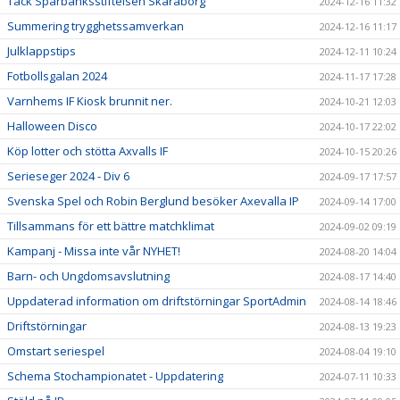
Tack Sparbanksstiftelsen Skaraborg
2024-12-16 11:32
Summering trygghetssamverkan
2024-12-16 11:17
Julklappstips
2024-12-11 10:24
Fotbollsgalan 2024
2024-11-17 17:28
Varnhems IF Kiosk brunnit ner.
2024-10-21 12:03
Halloween Disco
2024-10-17 22:02
Köp lotter och stötta Axvalls IF
2024-10-15 20:26
Serieseger 2024 - Div 6
2024-09-17 17:57
Svenska Spel och Robin Berglund besöker Axevalla IP
2024-09-14 17:00
Tillsammans för ett bättre matchklimat
2024-09-02 09:19
Kampanj - Missa inte vår NYHET!
2024-08-20 14:04
Barn- och Ungdomsavslutning
2024-08-17 14:40
Uppdaterad information om driftstörningar SportAdmin
2024-08-14 18:46
Driftstörningar
2024-08-13 19:23
Omstart seriespel
2024-08-04 19:10
Schema Stochampionatet - Uppdatering
2024-07-11 10:33