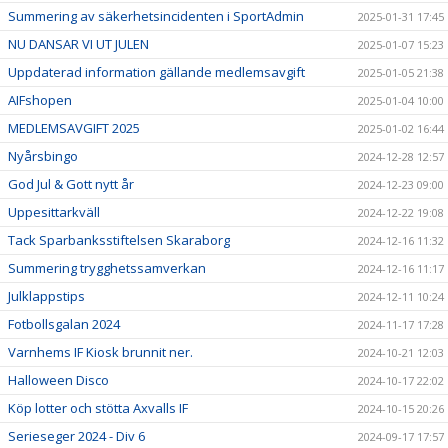
Summering av säkerhetsincidenten i SportAdmin
2025-01-31 17:45
NU DANSAR VI UT JULEN
2025-01-07 15:23
Uppdaterad information gällande medlemsavgift
2025-01-05 21:38
AIFshopen
2025-01-04 10:00
MEDLEMSAVGIFT 2025
2025-01-02 16:44
Nyårsbingo
2024-12-28 12:57
God Jul & Gott nytt år
2024-12-23 09:00
Uppesittarkväll
2024-12-22 19:08
Tack Sparbanksstiftelsen Skaraborg
2024-12-16 11:32
Summering trygghetssamverkan
2024-12-16 11:17
Julklappstips
2024-12-11 10:24
Fotbollsgalan 2024
2024-11-17 17:28
Varnhems IF Kiosk brunnit ner.
2024-10-21 12:03
Halloween Disco
2024-10-17 22:02
Köp lotter och stötta Axvalls IF
2024-10-15 20:26
Serieseger 2024 - Div 6
2024-09-17 17:57