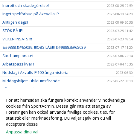
Inbrott och skadegörelse!
2023-08-25 07:59
Inget spelförbud på Axevalla IP
2023-08-10 14:20
Äntligen dags!
2023-08-09 20:35
STÖK PÅ IP!
2023-07-25 11:42
VILKEN INSATS !!!
2023-07-23 18:54
&#9888;&#65039; !!!OBS LÄS!!! &#9888;&#65039;
2023-07-17 11:20
Stochampionatet
2023-07-06 22:14
Arbetspass kvar !
2023-07-04 15:35
Nedslag i Axvalls IF 100 åriga historia
2023-06-30
Middagsbiljett jubileumsfirande
2023-06-22 08:10
Påminnelse StoChampionatet - Stänger 14 juni
2023-06-07 21:52
Jubileumsfirande
2023-06-07 10:14
För att hemsidan ska fungera korrekt använder vi nödvändiga
Exklusivt Padel erbjudande
cookies från SportAdmin. Dessa går inte att stänga av.
2023-05-31 18:28
Föreningen kan också använda frivilliga cookies, t.ex. för
2023-05-11 15:51
statistik eller marknadsföring. Du väljer själv om du vill
acceptera dessa.
Anpassa dina val