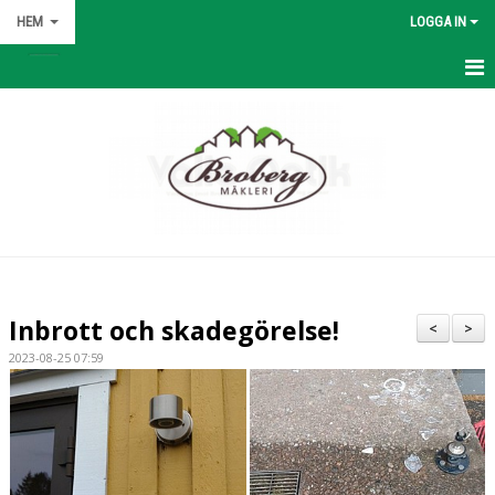
HEM
LOGGA IN
HEM
NYHETER
OM KLUBBEN
KONTAKT
KALENDER
Inbrott och skadegörelse!
<
>
BILDGALLERI
2023-08-25 07:59
DOKUMENT
VÅRA LAG/TRÄNARE
MATCHER