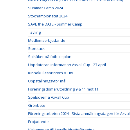
Summer Camp 2024
Stochampionatet 2024
SAVE the DATE - Summer Camp
Tävling
Medlemserbjudande
Stort tack
Solsäker på fotbollsplan
Uppdaterad information Axvall Cup - 27 april
Kinnekullesprintern 8 juni
Uppställningsytor mål
Föreningsdomarutbildning 9 & 11 mot 11
Spelschema Axvall Cup
Grönbete
Föreningsarbeten 2024 - Sista anmälningsdagen för Axval
Erbjudande
Välkommen till Axvalls Idrottsförening