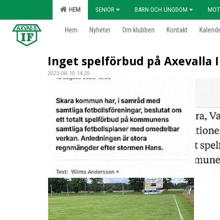
HEM
SENIOR
BARN OCH UNGDOM
MOT
Hem
Nyheter
Om klubben
Kontakt
Kalend
Inget spelförbud på Axevalla 
2023-08-10 14:20