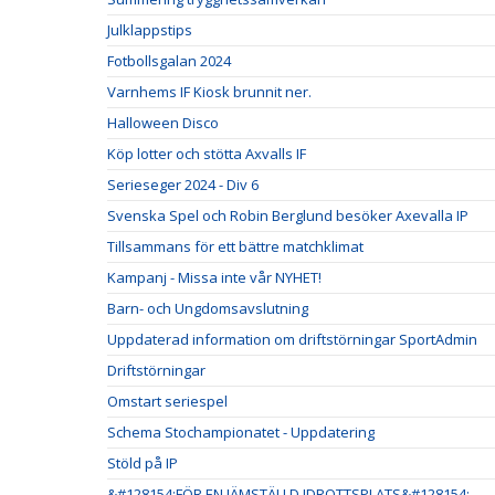
Julklappstips
Fotbollsgalan 2024
Varnhems IF Kiosk brunnit ner.
Halloween Disco
Köp lotter och stötta Axvalls IF
Serieseger 2024 - Div 6
Svenska Spel och Robin Berglund besöker Axevalla IP
Tillsammans för ett bättre matchklimat
Kampanj - Missa inte vår NYHET!
Barn- och Ungdomsavslutning
Uppdaterad information om driftstörningar SportAdmin
Driftstörningar
Omstart seriespel
Schema Stochampionatet - Uppdatering
Stöld på IP
&#128154;FÖR EN JÄMSTÄLLD IDROTTSPLATS&#128154;