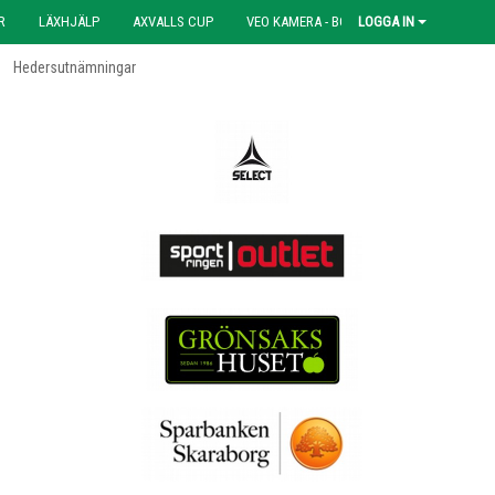
R
LÄXHJÄLP
AXVALLS CUP
VEO KAMERA - BOKNING
LOGGA IN
Hedersutnämningar