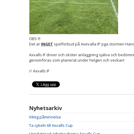
OBS !!!
Det är
INGET
spelförbud på Axevalla IP pga stormen Han
Axvalls IF driver och sköter anläggning själva och bedömn
genomföras som planerat under helgen och veckan!
// Axvalls IF
Nyhetsarkiv
Viktig påminnelse
Ta cykeln till Axvalls Cup
Uppdaterad arbetsschema Axvalls Cup