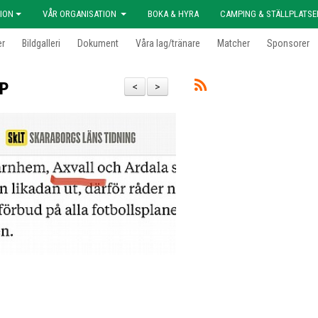
ION
VÅR ORGANISATION
BOKA & HYRA
CAMPING & STÄLLPLATSE
er
Bildgalleri
Dokument
Våra lag/tränare
Matcher
Sponsorer
IP
<
>