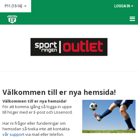
P11 (15-16)
LOGGA IN
HEM
NYHETER
KALENDER
MATCHER
TRUPPEN
Välkommen till er nya hemsida!
BILDGALLERI
Välkommen till er nya hemsida!
För att komma igång så logga in uppe
DOKUMENT
till höger med er E-post och Lösenord.
Har ni frågor eller funderingar om
KONTAKT
hemsidan så tveka inte att kontakta
vår support
via mail eller telefon.